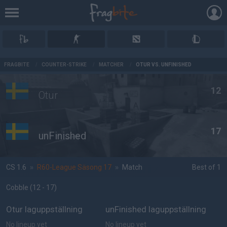
AD
FRAGBITE
/
COUNTER-STRIKE
/
MATCHER
/
OTUR VS. UNFINISHED
12
Otur
17
unFinished
CS 1.6
»
R60-League Säsong 17
»
Match
Best of 1
Cobble
(12 - 17
)
Otur laguppställning
unFinished laguppställning
No lineup yet
No lineup yet