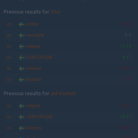
Previous results for
Otur
vs.
Letifer
17-13
vs.
vaconline
1-1
vs.
relapse
17-15
vs.
CRAPOFFLINE
9-17
vs.
Genesis
10-17
vs.
disclaim
17-9
Previous results for
unFinished
vs.
relapse
9-17
vs.
CRAPOFFLINE
14-17
vs.
Genesis
15-17