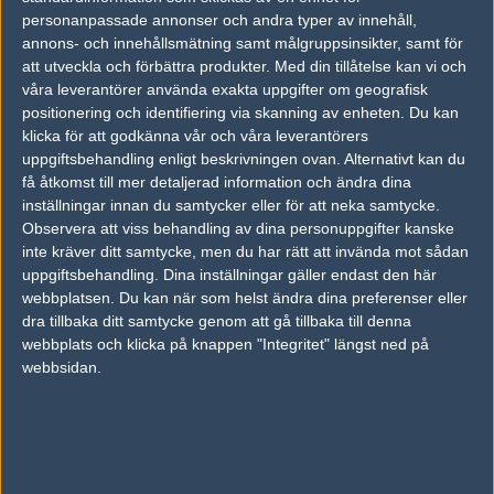
Du har satsat 68 bite(s) på unFinished!
personanpassade annonser och andra typer av innehåll,
annons- och innehållsmätning samt målgruppsinsikter, samt för
att utveckla och förbättra produkter.
Med din tillåtelse kan vi och
#2
alex_-
våra leverantörer använda exakta uppgifter om geografisk
1
Old School
positionering och identifiering via skanning av enheten. Du kan
2005-03-30 17:22
klicka för att godkänna vår och våra leverantörers
Du har satsat 531 bites på Otur!
uppgiftsbehandling enligt beskrivningen ovan. Alternativt kan du
få åtkomst till mer detaljerad information och ändra dina
inställningar innan du samtycker eller för att neka samtycke.
#3
Vic-
Observera att viss behandling av dina personuppgifter kanske
1
Old School
inte kräver ditt samtycke, men du har rätt att invända mot sådan
2005-03-30 17:53
uppgiftsbehandling. Dina inställningar gäller endast den här
webbplatsen. Du kan när som helst ändra dina preferenser eller
Du har satsat 1884 bite(s) på unFinished!
dra tillbaka ditt samtycke genom att gå tillbaka till denna
webbplats och klicka på knappen "Integritet" längst ned på
webbsidan.
#4
Crawlix
1
Old School
2005-03-30 17:59
Du har satsat 707 bite(s) på unFinished! :> :> :> me tanke på att
otur torkade senast..