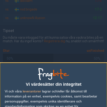
vs.
disclaim
17-6
vs.
red brigade
17-2
vs.
unknowN illusion
12-17
Tipset
Du måste vara inloggad för att kunna satsa våra vackra bites på en
match. Har du inget konto?
Registrera dig
nu, snabbt och smärtfritt!
Otur
unFinished
50%
50%
AD
10 kommentarer —
skriv kommentar
Vi värdesätter din integritet
Vi och våra
leverantorer
lagrar och/eller får åtkomst till
#1
Sorken
information på en enhet, exempelvis cookies, samt bearbetar
1
Old School
2005-03-30 17:19
personuppgifter, exempelvis unika identifierare och
standardinformation som skickas av en enhet för