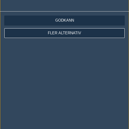
Du vann 692 bite(s)!
Skriv en kommentar
Upp
GODKÄNN
FLER ALTERNATIV
LOGGA IN
REGISTRERA DIG
Följ oss i social media
Följ oss på Facebook
Följ oss på Twitter