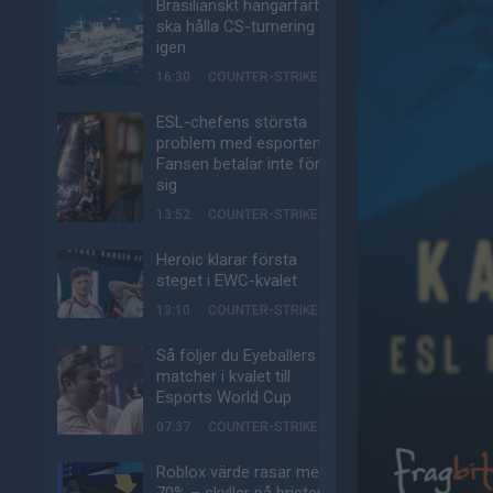
Brasilianskt hangarfartyg
ska hålla CS-turnering –
igen
16:30
COUNTER-STRIKE
ESL-chefens största
problem med esporten:
Fansen betalar inte för
sig
13:52
COUNTER-STRIKE
Heroic klarar första
steget i EWC-kvalet
13:10
COUNTER-STRIKE
Så följer du Eyeballers
matcher i kvalet till
Esports World Cup
07:37
COUNTER-STRIKE
Roblox värde rasar med