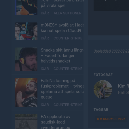
70% – skyller på bristen
på virala spel
IGÅR
ALLA SEKTIONER
m0NESY avslöjar: Hade
kunnat spela i Cloud9
IGÅR
COUNTER-STRIKE
Snacka skit ännu längre
Uppladdad 2022-02-22 
– Faceit förlänger
halvtidssnacket
IGÅR
COUNTER-STRIKE
FOTOGRAF
FalleNs lösning på
fuskproblemet – tvinga
Kim 
spelarna att spela solo-
Hall o
queue
IGÅR
COUNTER-STRIKE
TAGGAR
EA uppköpta av
IEM KATOWICE 2022
saudisk-ledd
investerargrupp