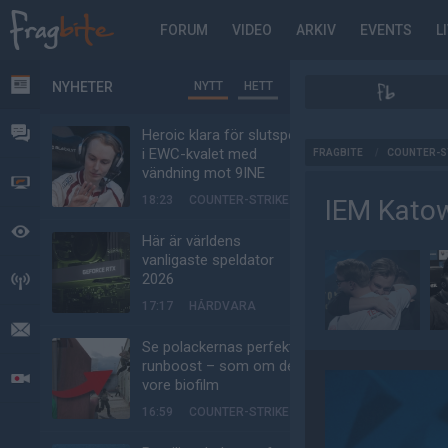
FORUM
VIDEO
ARKIV
EVENTS
L
NYHETER
NYTT
HETT
NYHETER
FORUM
Heroic klara för slutspel
AD
i EWC-kvalet med
FRAGBITE
/
COUNTER-S
vändning mot 9INE
VIDEO
18:23
COUNTER-STRIKE
IEM Katow
BEVAKAT
Här är världens
vanligaste speldator
2026
HÄNDELSER
17:17
HÅRDVARA
MEDDELANDEN
Se polackernas perfekta
runboost – som om det
LIVESÄNDNINGAR
vore biofilm
16:59
COUNTER-STRIKE