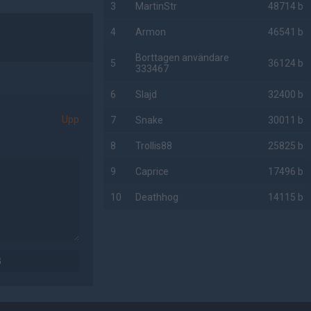
3
MartinStr
48714 b
4
Armon
46541 b
Borttagen användare
5
36124 b
333467
6
Slajd
32400 b
Upp
7
Snake
30011 b
8
Trollis88
25825 b
9
Caprice
17496 b
10
Deathhog
14115 b
AD
G