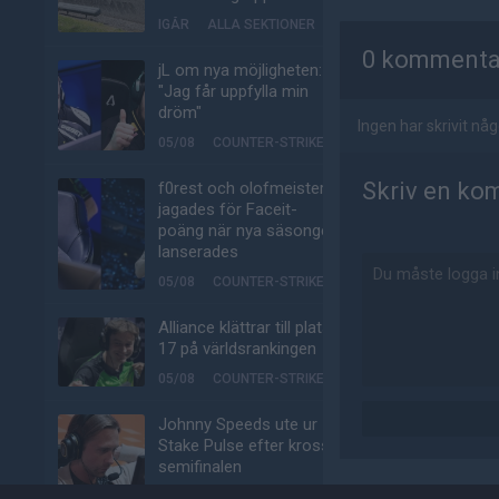
AD
IGÅR
ALLA SEKTIONER
0 kommenta
jL om nya möjligheten:
"Jag får uppfylla min
dröm"
Ingen har skrivit n
05/08
COUNTER-STRIKE
Skriv en ko
f0rest och olofmeister
jagades för Faceit-
poäng när nya säsongen
lanserades
05/08
COUNTER-STRIKE
Alliance klättrar till plats
17 på världsrankingen
05/08
COUNTER-STRIKE
Johnny Speeds ute ur
Stake Pulse efter kross i
semifinalen
05/08
COUNTER-STRIKE