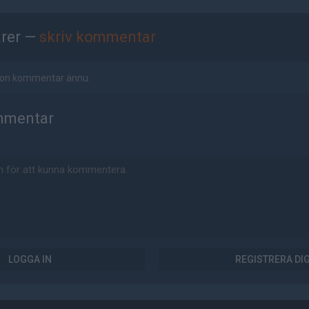
rer —
skriv kommentar
ågon kommentar ännu.
mmentar
LOGGA IN
REGISTRERA DI