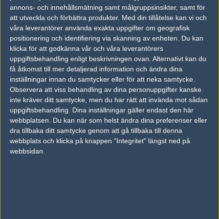
annons- och innehållsmätning samt målgruppsinsikter, samt för
Kim "bru1ser" Andersson
att utveckla och förbättra produkter.
Med din tillåtelse kan vi och
Hall of Fame,
våra leverantörer använda exakta uppgifter om geografisk
positionering och identifiering via skanning av enheten. Du kan
TAGGAR
klicka för att godkänna vår och våra leverantörers
uppgiftsbehandling enligt beskrivningen ovan. Alternativt kan du
IEM KATOWICE 2022
få åtkomst till mer detaljerad information och ändra dina
inställningar innan du samtycker eller för att neka samtycke.
AD
Observera att viss behandling av dina personuppgifter kanske
0 kommentarer —
skriv kommentar
inte kräver ditt samtycke, men du har rätt att invända mot sådan
uppgiftsbehandling. Dina inställningar gäller endast den här
Ingen har skrivit någon kommentar ännu.
webbplatsen. Du kan när som helst ändra dina preferenser eller
dra tillbaka ditt samtycke genom att gå tillbaka till denna
Skriv en kommentar
Upp
webbplats och klicka på knappen "Integritet" längst ned på
webbsidan.