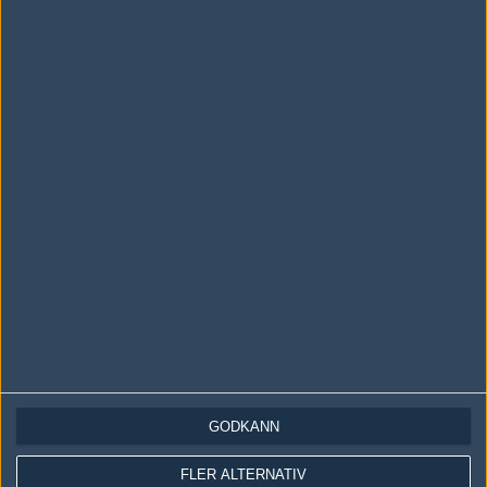
LOGGA IN
REGISTRERA DIG
Följ oss i social media
Följ oss på Facebook
Följ oss på Twitter
Följ oss på Instagram
Följ oss på Twitch
Information
Annonsering
Copyright och Privacy Policy
GODKÄNN
Användaravtal
FLER ALTERNATIV
Kontakta