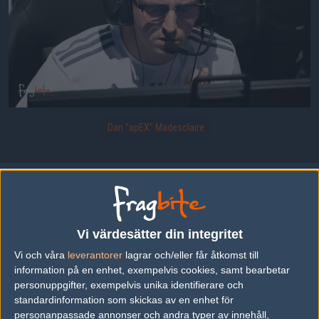
Dan "apEX" Madesclaire
Uppladdad 2022-02-22 09:51 i galleriet
IEM Katowice 2022 - Gruppspel Dag 1
Vi värdesätter din integritet
Vi och våra
leverantorer
lagrar och/eller får åtkomst till
DELA DETTA PÅ INTERNET
information på en enhet, exempelvis cookies, samt bearbetar
personuppgifter, exempelvis unika identifierare och
standardinformation som skickas av en enhet för
FOTOGRAF
personanpassade annonser och andra typer av innehåll,