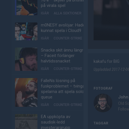
70% – skyller på bristen
på virala spel
IGÅR
ALLA SEKTIONER
m0NESY avslöjar: Hade
kunnat spela i Cloud9
IGÅR
COUNTER-STRIKE
Snacka skit ännu längre
– Faceit förlänger
halvtidssnacket
kakafu for BIG
IGÅR
COUNTER-STRIKE
Uppladdad 2017-12-06 
FalleNs lösning på
fuskproblemet – tvinga
FOTOGRAF
spelarna att spela solo-
John
queue
Old S
IGÅR
COUNTER-STRIKE
Follo
EA uppköpta av
saudisk-ledd
TAGGAR
investerargrupp