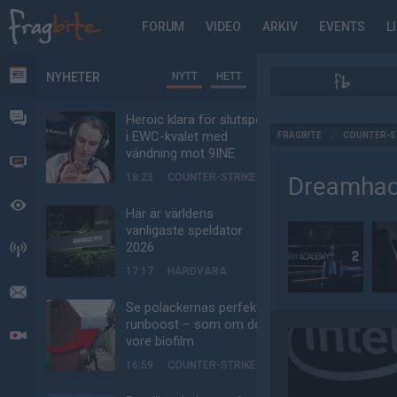
FORUM
VIDEO
ARKIV
EVENTS
L
NYHETER
NYTT
HETT
NYHETER
FORUM
Heroic klara för slutspel
AD
i EWC-kvalet med
FRAGBITE
/
COUNTER-S
vändning mot 9INE
VIDEO
18:23
COUNTER-STRIKE
Dreamhac
BEVAKAT
Här är världens
vanligaste speldator
2026
HÄNDELSER
17:17
HÅRDVARA
MEDDELANDEN
Se polackernas perfekta
runboost – som om det
LIVESÄNDNINGAR
vore biofilm
16:59
COUNTER-STRIKE