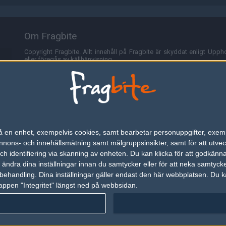
Om Fragbite
Copyright Fragbite. Allt innehåll på Fragbite är skyddat enligt Uppho
eller föregås av källhänvisning.
Alla åsikter uttryckta på Fragbite representerar varje enskild skribe
Programmering och design av
Fredric Bohlin
. För frågor rörande sajt
Cookies
Fragbite använder cookies för att spara användarspecifik informa
n på en enhet, exempelvis cookies, samt bearbetar personuppgifter, exem
omröstningar och för att föra statistik. För att slippa cookies kan 
ons- och innehållsmätning samt målgruppsinsikter, samt för att utveck
besöka Fragbite. Den här textraden finns här på grund av lagen om ele
h identifiering via skanning av enheten. Du kan klicka för att godkänn
h ändra dina inställningar innan du samtycker eller för att neka samtyck
Annonsering
behandling. Dina inställningar gäller endast den här webbplatsen. Du kan
appen "Integritet" längst ned på webbsidan.
Är du intresserad av att annonsera på Fragbite,
tryck här
.