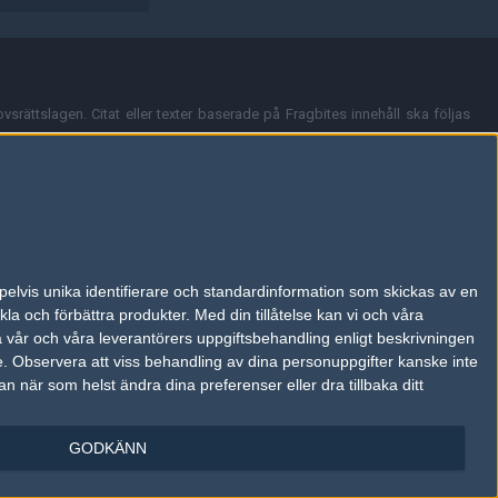
vsrättslagen. Citat eller texter baserade på Fragbites innehåll ska följas
nt och överensstämmer inte nödvändigtvis med Fragbites åsikter.
en kan du skicka iväg ett email till
vår support
.
tion så som t.ex. användarnamn. Cookies sparas även när man deltar i
pelvis unika identifierare och standardinformation som skickas av en
du stänga av cookies i din webbläsares inställningar eller välja att inte
la och förbättra produkter.
Med din tillåtelse kan vi och våra
ktronisk kommunikation som trädde i kraft 25 juli 2003.
a vår och våra leverantörers uppgiftsbehandling enligt beskrivningen
e.
Observera att viss behandling av dina personuppgifter kanske inte
 när som helst ändra dina preferenser eller dra tillbaka ditt
GODKÄNN