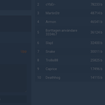
2
cYbEr-
78233 b
3
MartinStr
48714 b
4
Armon
46541 b
Borttagen användare
5
36124 b
333467
6
Slajd
32400 b
Upp
7
Snake
30011 b
8
Trollis88
25825 b
9
Caprice
17496 b
10
Deathhog
14115 b
AD
G