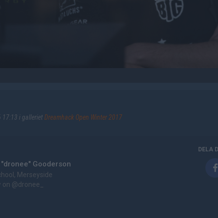
17:13 i galleriet
Dreamhack Open Winter 2017
DELA 
 "dronee" Gooderson
chool, Merseyside
w on
@dronee_