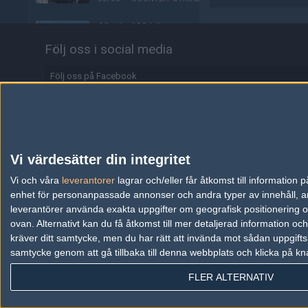
Alla de 100 bästa
Premier-spelarna fuskar
Följ oss i social media
enligt ny granskning
05/08
COUNTER-STRIKE
Följ oss på Facebook
Valves nya VR-
Följ oss på Twitter
headset ser ut att bli
Följ oss på Instagram
ännu dyrare
04/08
HÅRDVARA
Följ oss på Twitch
Vi värdesätter din integritet
Tonåring släppte
Information
Vi och våra
leverantorer
lagrar och/eller får åtkomst till informatio
skämtspel för 1 900 kr –
enhet för personanpassade annonser och andra typer av innehåll, ann
tjänade miljoner
Annonsering
leverantörer använda exakta uppgifter om geografisk positionering oc
04/08
ALLA SEKTIONER
ovan. Alternativt kan du få åtkomst till mer detaljerad information oc
Copyright och Privacy Policy
kräver ditt samtycke, men du har rätt att invända mot sådan uppgifts
Media: jL klar för Vitality
samtycke genom att gå tillbaka till denna webbplats och klicka på kn
Användaravtal
– hoppar in för nyblivna
papporna
FLER ALTERNATIV
Kontakta
04/08
COUNTER-STRIKE