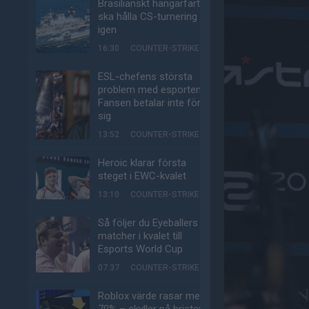
Brasilianskt hangarfartyg
ska hålla CS-turnering –
igen
16:30
COUNTER-STRIKE
ESL-chefens största
problem med esporten:
Fansen betalar inte för
sig
13:52
COUNTER-STRIKE
Heroic klarar första
steget i EWC-kvalet
13:10
COUNTER-STRIKE
Så följer du Eyeballers
matcher i kvalet till
Esports World Cup
07:37
COUNTER-STRIKE
Roblox värde rasar med