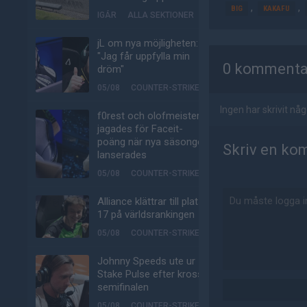
,
,
BIG
KAKAFU
IGÅR
ALLA SEKTIONER
jL om nya möjligheten:
AD
"Jag får uppfylla min
0 kommenta
dröm"
05/08
COUNTER-STRIKE
Ingen har skrivit n
f0rest och olofmeister
jagades för Faceit-
poäng när nya säsongen
Skriv en ko
lanserades
05/08
COUNTER-STRIKE
Alliance klättrar till plats
17 på världsrankingen
05/08
COUNTER-STRIKE
Johnny Speeds ute ur
Stake Pulse efter kross i
semifinalen
05/08
COUNTER-STRIKE