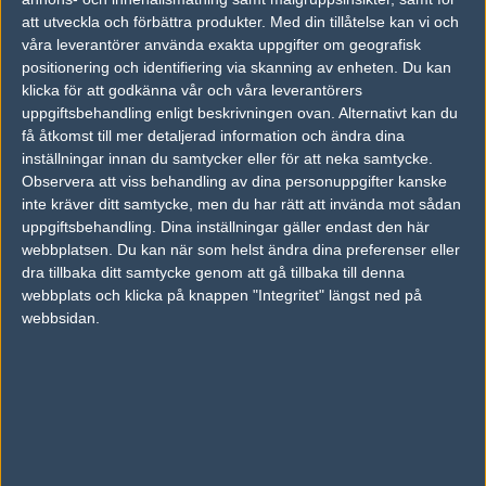
Follow on
@dronee_
att utveckla och förbättra produkter.
Med din tillåtelse kan vi och
TAGGAR
våra leverantörer använda exakta uppgifter om geografisk
positionering och identifiering via skanning av enheten. Du kan
,
,
SCRAWNY
DREAMHACK
DREAMHACK OPEN WINTER 2017
klicka för att godkänna vår och våra leverantörers
uppgiftsbehandling enligt beskrivningen ovan. Alternativt kan du
AD
få åtkomst till mer detaljerad information och ändra dina
0 kommentarer —
skriv kommentar
inställningar innan du samtycker eller för att neka samtycke.
Observera att viss behandling av dina personuppgifter kanske
Ingen har skrivit någon kommentar ännu.
inte kräver ditt samtycke, men du har rätt att invända mot sådan
uppgiftsbehandling. Dina inställningar gäller endast den här
webbplatsen. Du kan när som helst ändra dina preferenser eller
Skriv en kommentar
Upp
dra tillbaka ditt samtycke genom att gå tillbaka till denna
webbplats och klicka på knappen "Integritet" längst ned på
webbsidan.
LOGGA IN
REGISTRERA DIG