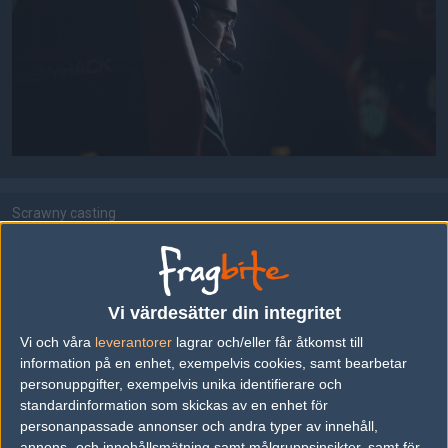
Scrawny casting
Uppladdad 2017-12-06 17:10 i galleriet
Dreamhack Open Winter 2017
DELA DETTA PÅ INTERNET
Vi värdesätter din integritet
Vi och våra
leverantorer
lagrar och/eller får åtkomst till
information på en enhet, exempelvis cookies, samt bearbetar
personuppgifter, exempelvis unika identifierare och
FOTOGRAF
standardinformation som skickas av en enhet för
John "dronee" Gooderson
personanpassade annonser och andra typer av innehåll,
Old School, Merseyside
annons- och innehållsmätning samt målgruppsinsikter, samt för