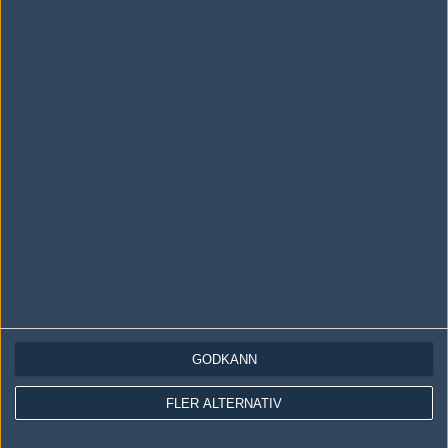
Följ oss i social media
Följ oss på Facebook
Följ oss på Twitter
Följ oss på Instagram
Följ oss på Twitch
Information
Annonsering
Copyright och Privacy Policy
Användaravtal
GODKÄNN
Kontakta
FLER ALTERNATIV
Om Fragbite