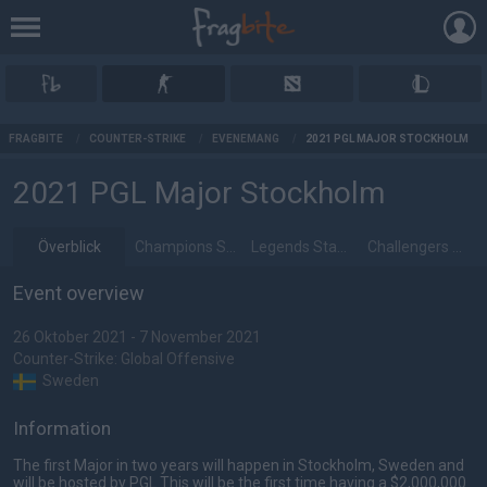
AD
FRAGBITE
/
COUNTER-STRIKE
/
EVENEMANG
/
2021 PGL MAJOR STOCKHOLM
2021 PGL Major Stockholm
Överblick
Champions Stage
Legends Stage
Challengers Stage
Event overview
26 Oktober 2021 - 7 November 2021
Counter-Strike: Global Offensive
Sweden
Information
The first Major in two years will happen in Stockholm, Sweden and
will be hosted by PGL This will be the first time having a $2,000,000