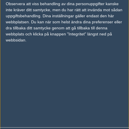
Observera att viss behandling av dina personuppgifter kanske
inte kräver ditt samtycke, men du har rätt att invända mot sådan
Följ oss på Facebook
uppgiftsbehandling. Dina inställningar gäller endast den här
Följ oss på Twitter
webbplatsen. Du kan när som helst ändra dina preferenser eller
dra tillbaka ditt samtycke genom att gå tillbaka till denna
Följ oss på Instagram
webbplats och klicka på knappen "Integritet" längst ned på
webbsidan.
Följ oss på Twitch
Information
Annonsering
Copyright och Privacy Policy
Användaravtal
Kontakta
Om Fragbite
Copyright Fragbite. Allt innehåll på Fragbite är skyddat enligt
Upphovsrättslagen. Citat eller texter baserade på Fragbites innehåll ska
följas eller föregås av källhänvisning.