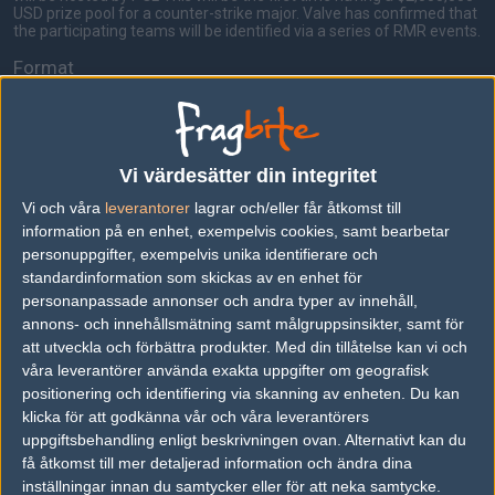
USD prize pool for a counter-strike major. Valve has confirmed that
the participating teams will be identified via a series of RMR events.
Format
The tournament format is divided into three stages; The
Challengers Stage, Legends Stage, and Champion Stage.
Challengers Stage
is composed of 16 teams wherein the top eight
teams will advance to the Legends Stage and the bottom eight will
Vi värdesätter din integritet
be eliminated.
Vi och våra
leverantorer
lagrar och/eller får åtkomst till
Legends Stage
is also composed of 16 teams out of which the top
information på en enhet, exempelvis cookies, samt bearbetar
8 will advance to the next stage and the bottom teams will be
personuppgifter, exempelvis unika identifierare och
eliminated.
standardinformation som skickas av en enhet för
Champions Stage
is the determining event and will be played in
personanpassade annonser och andra typer av innehåll,
the single-elimination format and matches from the quarterfinals
annons- och innehållsmätning samt målgruppsinsikter, samt för
through semi-finals are played in the best-of-three series.
att utveckla och förbättra produkter.
Med din tillåtelse kan vi och
The Grand final best-of series is yet to be announced.
våra leverantörer använda exakta uppgifter om geografisk
positionering och identifiering via skanning av enheten. Du kan
(Note: Each stage format is yet to be determined and more
information will be added as soon as it's available.)
klicka för att godkänna vår och våra leverantörers
uppgiftsbehandling enligt beskrivningen ovan. Alternativt kan du
få åtkomst till mer detaljerad information och ändra dina
inställningar innan du samtycker eller för att neka samtycke.
Följ oss i social media