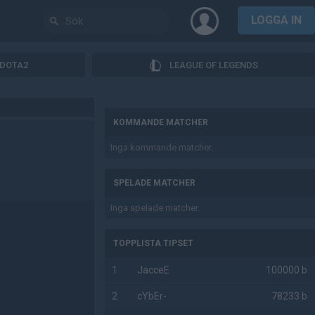
LOGGA IN
DOTA2
LEAGUE OF LEGENDS
AD
KOMMANDE MATCHER
Inga kommande matcher.
SPELADE MATCHER
Inga spelade matcher.
TOPPLISTA TIPSET
1
JacceE
100000 b
2
cYbEr-
78233 b