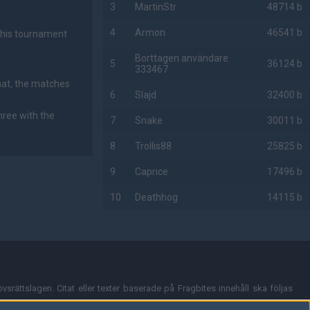
3
MartinStr
48714 b
4
Armon
46541 b
this tournament
Borttagen användare
5
36124 b
333467
mat, the matches
6
Slajd
32400 b
hree with the
7
Snake
30011 b
8
Trollis88
25825 b
9
Caprice
17496 b
10
Deathhog
14115 b
AD
vsrättslagen. Citat eller texter baserade på Fragbites innehåll ska följas