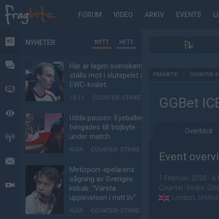
FORUM
VIDEO
ARKIV
EVENTS
L
NYHETER
NYTT
HETT
NYHETER
FORUM
Här är lagen svenskarna
AD
ställs mot i slutspelet av
FRAGBITE
/
COUNTER-S
EWC-kvalet
VIDEO
10:11
COUNTER-STRIKE
GGBet IC
BEVAKAT
Udda pausen: Eyeballers
tvingades till tröjbyte
Överblick
under match
HÄNDELSER
IGÅR
COUNTER-STRIKE
Event overv
MEDDELANDEN
Metizport-spelarens
1 Februari 2020 - 6
sågning av Sveriges
LIVESÄNDNINGAR
kebab: "Värsta
Counter-Strike: Glo
upplevelsen i mitt liv"
London, Unite
IGÅR
COUNTER-STRIKE