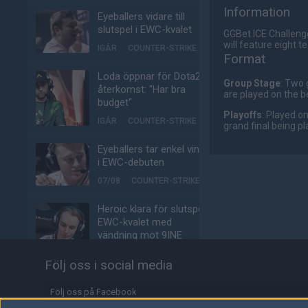
Information
Eyeballers vidare till
slutspel i EWC-kvalet
GGBet ICE Challeng
will feature eight 
IGÅR
COUNTER-STRIKE
Format
Loda öppnar för Dota2-
Group Stage
:
Two g
återkomst: "Har bra
are played on the b
budget"
Playoffs
:
Played on 
IGÅR
COUNTER-STRIKE
grand final being pl
Eyeballers tar enkel vinst
i EWC-debuten
07/08
COUNTER-STRIKE
Heroic klara för slutspel i
EWC-kvalet med
vändning mot 9INE
07/08
COUNTER-STRIKE
Följ oss i social media
Här är världens
Följ oss på Facebook
vanligaste speldator