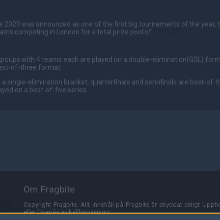
e 2020 was announced as one of the first big tournaments of the year, 
teams competing in London for a total prize pool of
$250,000.
roups with 4 teams each are played on a double-elimination(GSL) for
est-of-three format.
a single-elimination bracket, quarterfinals and semifinals are best-of-t
ayed on a best-of-five series.
Om Fragbite
Copyright Fragbite. Allt innehåll på Fragbite är skyddat enligt Uppho
eller föregås av källhänvisning.