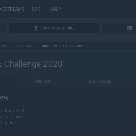
IVESTREAMS
SÖK
HJÄLP
COUNTER-STRIKE
TRIKE
/
EVENEMANG
/
GGBET ICE CHALLENGE 2020
E Challenge 2020
Playoffs
Group Stage
iew
 Februari 2020
bal Offensive
d Kingdom