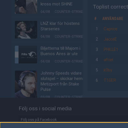
kross mot SHiNE
Toplist correc
04/08
COUNTER-STRIKE
#
ANVÄNDARE
LNZ klar för höstens
Starseries
1
Caprice
04/08
COUNTER-STRIKE
2
JacceE
Biljetterna till Majorn i
3
PHILLE1
Buenos Aires är ute
4
afriel
04/08
COUNTER-STRIKE
5
k0by
Johnny Speeds vidare till
slutspel – skickar hem
6
T1GER
Metizport från Stake
Pulse
03/08
COUNTER-STRIKE
Följ oss i social media
Majorvinnaren lämnar
äntligen VP – ute på fria
marknaden
Följ oss på Facebook
03/08
COUNTER-STRIKE