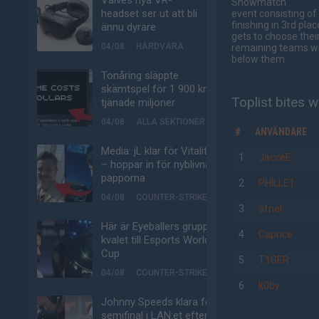
Valves nya VR-
Showmatch
headset ser ut att bli
event consisting of
finishing in 3rd plac
ännu dyrare
gets to choose the
04/08
HÅRDVARA
remaining teams wh
below them
Tonåring släppte
skämtspel för 1 900 kr –
Toplist bites 
tjänade miljoner
04/08
ALLA SEKTIONER
#
ANVÄNDARE
Media: jL klar för Vitality
1
JacceE
– hoppar in för nyblivna
papporna
2
PHILLE1
04/08
COUNTER-STRIKE
3
afriel
Här är Eyeballers grupp i
4
Caprice
kvalet till Esports World
Cup
5
T1GER
04/08
COUNTER-STRIKE
6
k0by
Johnny Speeds klara för
semifinal i LAN:et efter