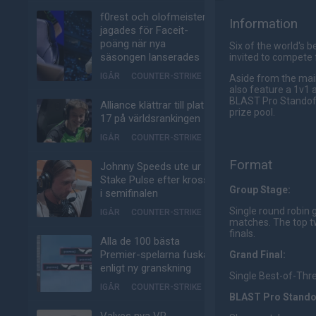
f0rest och olofmeister
Information
jagades för Faceit-
poäng när nya
Six of the world's
säsongen lanserades
invited to compete 
IGÅR
COUNTER-STRIKE
Aside from the mai
also feature a 1v1
BLAST Pro Standoff
Alliance klättrar till plats
prize pool.
17 på världsrankingen
IGÅR
COUNTER-STRIKE
Format
Johnny Speeds ute ur
Stake Pulse efter kross
Group Stage:
i semifinalen
Single round robin
IGÅR
COUNTER-STRIKE
matches. The top t
finals.
Alla de 100 bästa
Premier-spelarna fuskar
Grand Final:
enligt ny granskning
Single Best-of-Thre
IGÅR
COUNTER-STRIKE
BLAST Pro Stando