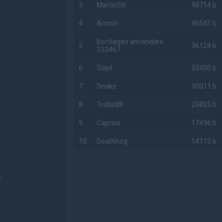
3
MartinStr
48714 b
4
Armon
46541 b
Borttagen användare
5
36124 b
333467
6
Slajd
32400 b
7
Snake
30011 b
8
Trollis88
25825 b
9
Caprice
17496 b
10
Deathhog
14115 b
AD
i