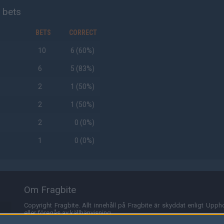
t bets
BETS
CORRECT
10
6 (60%)
6
5 (83%)
2
1 (50%)
2
1 (50%)
2
0 (0%)
1
0 (0%)
Om Fragbite
Copyright Fragbite. Allt innehåll på Fragbite är skyddat enligt Uppho
eller föregås av källhänvisning.