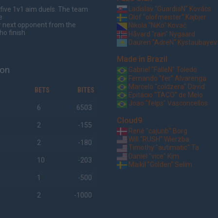
Ladislav "GuardiaN" Kovács
 five 1v1 aim duels. The team
Olof "olofmeister" Kajbjer
e
ir next opponent from the
Nikola "NiKo" Kovač
o finish
Håvard "rain" Nygaard
Dauren "AdreN" Kystaubayev
Made in Brazil
won
Gabriel "FalleN" Toledo
Fernando "fer" Alvarenga
Marcelo "coldzera" David
BETS
BITES
Epitácio "TACO" de Melo
Joao "felps" Vasconcellos
6
6503
Cloud9
2
-155
René "cajunb" Borg
Will "RUSH" Wierzba
2
-180
Timothy "autimatic" Ta
Daniel "vice" Kim
10
-203
Maikil "Golden" Selim
1
-500
2
-1000