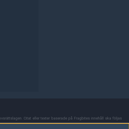
vsrättslagen. Citat eller texter baserade på Fragbites innehåll ska följas