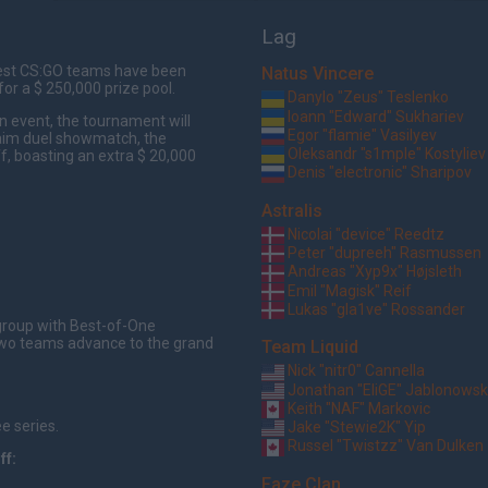
Lag
 best CS:GO teams have been
Natus Vincere
for a $ 250,000 prize pool.
Danylo "Zeus" Teslenko
Ioann "Edward" Sukhariev
n event, the tournament will
Egor "flamie" Vasilyev
 aim duel showmatch, the
Oleksandr "s1mple" Kostyliev
, boasting an extra $ 20,000
Denis "electronic" Sharipov
Astralis
Nicolai "device" Reedtz
Peter "dupreeh" Rasmussen
Andreas "Xyp9x" Højsleth
Emil "Magisk" Reif
Lukas "gla1ve" Rossander
 group with Best-of-One
wo teams advance to the grand
Team Liquid
Nick "nitr0" Cannella
Jonathan "EliGE" Jablonowsk
Keith "NAF" Markovic
e series.
Jake "Stewie2K" Yip
Russel "Twistzz" Van Dulken
ff:
Faze Clan