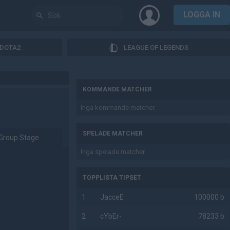
LOGGA IN
DOTA2
LEAGUE OF LEGENDS
AD
KOMMANDE MATCHER
Inga kommande matcher.
SPELADE MATCHER
Group Stage
Inga spelade matcher.
TOPPLISTA TIPSET
1
JacceE
100000 b
2
cYbEr-
78233 b