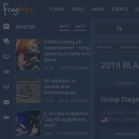
FORUM
VIDEO
ARKIV
EVENTS
L
NYHETER
NYTT
HETT
NYHETER
FORUM
FalleNs lösning på
AD
fuskproblemet – tvinga
FRAGBITE
/
COUNTER-S
spelarna att spela solo-
VIDEO
queue
2019 BLA
13:56
COUNTER-STRIKE
BEVAKAT
EA uppköpta av
Överblick
saudisk-ledd
HÄNDELSER
investerargrupp
Group Stage
12:01
ALLA SEKTIONER
MEDDELANDEN
12 April 2019 - 14 A
jL om nya möjligheten:
LIVESÄNDNINGAR
"Jag får uppfylla min
Miami, United 
dröm"
IGÅR
COUNTER-STRIKE
Information