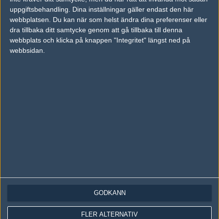
Följ oss på Twitch
uppgiftsbehandling. Dina inställningar gäller endast den här
webbplatsen. Du kan när som helst ändra dina preferenser eller
Information
dra tillbaka ditt samtycke genom att gå tillbaka till denna
webbplats och klicka på knappen "Integritet" längst ned på
Annonsering
webbsidan.
Copyright och Privacy Policy
Användaravtal
Kontakta
Om Fragbite
Copyright Fragbite. Allt innehåll på Fragbite är skyddat enligt
Upphovsrättslagen. Citat eller texter baserade på Fragbites innehåll ska
följas eller föregås av källhänvisning.
Alla åsikter uttryckta på Fragbite representerar varje enskild skribent och
överensstämmer inte nödvändigtvis med Fragbites åsikter.
Programmering och design av
Fredric Bohlin
. För frågor rörande sajten
GODKÄNN
kan du skicka iväg ett email till
vår support
.
FLER ALTERNATIV