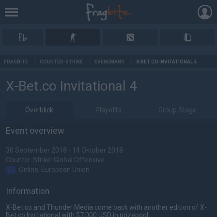
AD
FRAGBITE
/
COUNTER-STRIKE
/
EVENEMANG
/
X-BET.CO INVITATIONAL 4
X-Bet.co Invitational 4
Överblick
Playoffs
Group Stage
Event overview
30 September 2018 - 14 Oktober 2018
Counter-Strike: Global Offensive
Online, European Union
Information
X-Bet.co and Thunder Media come back with another edition of X-
Bet.co Invitational with $7,000 USD in prizepool.