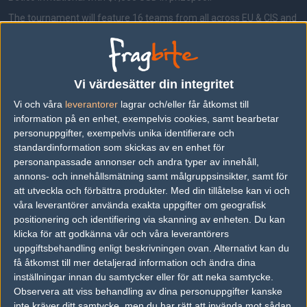
The tournament will feature 16 teams from all across EU & CIS and
will duke it out starting 23rd of July.
Format
Group Stage
Vi värdesätter din integritet
- 16 teams into 4 groups
- GSL format
Vi och våra
leverantorer
lagrar och/eller får åtkomst till
- The initial & winners' matches are Bo1
information på en enhet, exempelvis cookies, samt bearbetar
- All losers' & decider matches are Bo3
- The top two teams from each group advance to the
Playoffs
personuppgifter, exempelvis unika identifierare och
standardinformation som skickas av en enhet för
Playoffs
- Single-Elimination bracket
personanpassade annonser och andra typer av innehåll,
- Best-of-Three matches
annons- och innehållsmätning samt målgruppsinsikter, samt för
att utveckla och förbättra produkter.
Med din tillåtelse kan vi och
våra leverantörer använda exakta uppgifter om geografisk
positionering och identifiering via skanning av enheten. Du kan
Följ oss i social media
klicka för att godkänna vår och våra leverantörers
Följ oss på Facebook
uppgiftsbehandling enligt beskrivningen ovan. Alternativt kan du
få åtkomst till mer detaljerad information och ändra dina
Följ oss på Twitter
inställningar innan du samtycker eller för att neka samtycke.
Observera att viss behandling av dina personuppgifter kanske
Följ oss på Instagram
inte kräver ditt samtycke, men du har rätt att invända mot sådan