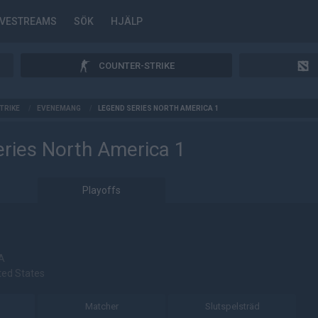
IVESTREAMS
SÖK
HJÄLP
COUNTER-STRIKE
TRIKE
/
EVENEMANG
/
LEGEND SERIES NORTH AMERICA 1
ries North America 1
Playoffs
/A
ted States
Matcher
Slutspelsträd