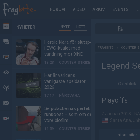
FORUM
VIDEO
ARKIV
EVENTS
L
NYHETER
NYTT
HETT
NYHETER
FORUM
Heroic klara för slutspel
AD
i EWC-kvalet med
FRAGBITE
/
COUNTER-S
vändning mot 9INE
VIDEO
18:23
COUNTER-STRIKE
Legend Se
BEVAKAT
Här är världens
vanligaste speldator
Överblick
2026
HÄNDELSER
17:17
HÅRDVARA
Playoffs
MEDDELANDEN
Se polackernas perfekta
7 Januari 2018 - N
runboost – som om det
LIVESÄNDNINGAR
vore biofilm
Santa Ana, Uni
16:59
COUNTER-STRIKE
Information