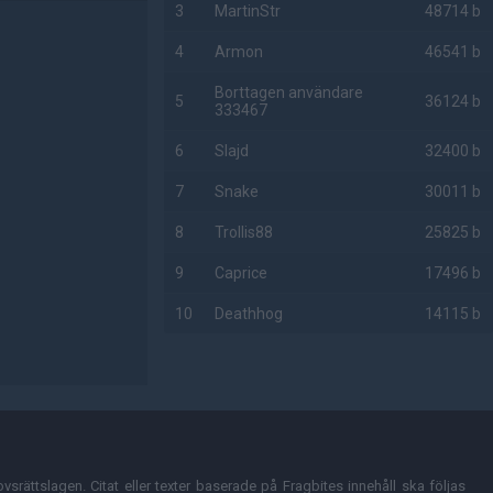
3
MartinStr
48714 b
4
Armon
46541 b
Borttagen användare
5
36124 b
333467
6
Slajd
32400 b
7
Snake
30011 b
8
Trollis88
25825 b
9
Caprice
17496 b
10
Deathhog
14115 b
AD
vsrättslagen. Citat eller texter baserade på Fragbites innehåll ska följas