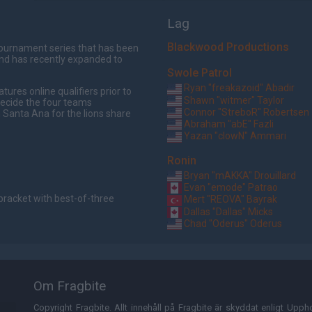
Lag
Blackwood Productions
tournament series that has been
and has recently expanded to
Swole Patrol
Ryan "freakazoid" Abadir
ures online qualifiers prior to
Shawn "witmer" Taylor
 decide the four teams
Connor "StreboR" Robertsen
n Santa Ana for the lions share
Abraham "abE" Fazli
Yazan "clowN" Ammari
Ronin
Bryan "mAKKA" Drouillard
Evan "emode" Patrao
bracket with best-of-three
Mert "REOVA" Bayrak
Dallas "Dallas" Micks
Chad "Oderus" Oderus
Om Fragbite
Copyright Fragbite. Allt innehåll på Fragbite är skyddat enligt Uppho