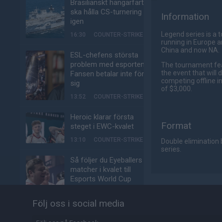
Brasilianskt hangarfartyg
ska hålla CS-turnering –
Information
igen
Legend series is a 
16:30
COUNTER-STRIKE
running in Europe 
China and now NA.
ESL-chefens största
problem med esporten:
The tournament feat
the event that will
Fansen betalar inte för
competing offline i
sig
of $3,000.
13:52
COUNTER-STRIKE
Heroic klarar första
Format
steget i EWC-kvalet
13:10
COUNTER-STRIKE
Double elimination 
series.
Så följer du Eyeballers
matcher i kvalet till
Esports World Cup
07:37
COUNTER-STRIKE
Följ oss i social media
Roblox värde rasar med