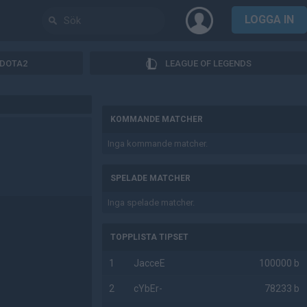
LOGGA IN
DOTA2
LEAGUE OF LEGENDS
AD
KOMMANDE MATCHER
Inga kommande matcher.
SPELADE MATCHER
Inga spelade matcher.
TOPPLISTA TIPSET
1
JacceE
100000 b
2
cYbEr-
78233 b