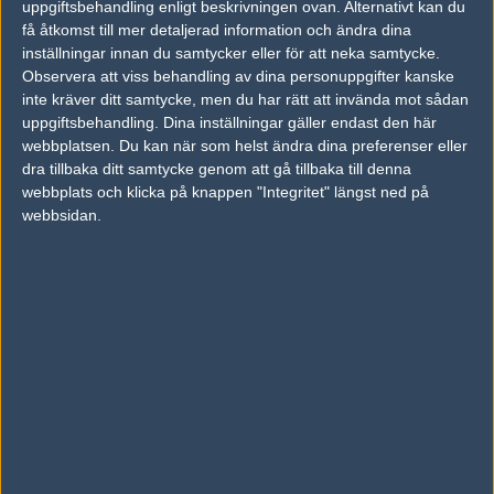
uppgiftsbehandling enligt beskrivningen ovan. Alternativt kan du
få åtkomst till mer detaljerad information och ändra dina
inställningar innan du samtycker eller för att neka samtycke.
Observera att viss behandling av dina personuppgifter kanske
Lag
inte kräver ditt samtycke, men du har rätt att invända mot sådan
Inga lag har presenterats än
uppgiftsbehandling. Dina inställningar gäller endast den här
webbplatsen. Du kan när som helst ändra dina preferenser eller
dra tillbaka ditt samtycke genom att gå tillbaka till denna
webbplats och klicka på knappen "Integritet" längst ned på
Följ oss i social media
webbsidan.
Följ oss på Facebook
Följ oss på Twitter
Följ oss på Instagram
Följ oss på Twitch
Information
Annonsering
Copyright och Privacy Policy