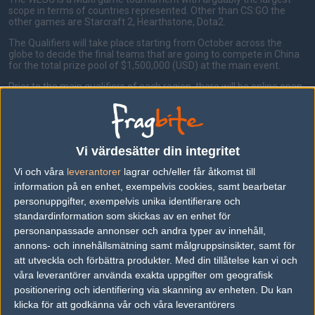
scope in terms of countries represented. Other than CS:GO the
other games are Starcraft 2, Hearthstone, Dota2.
The Qualifiers will take place starting from October across the
globe to decide the final teams that are going to compete in China
for the total prize pool of $1,500,000 (USD) at the main event.
Prior to the main qualifiers of each region, there will be online open
qualifiers that determines the competitors playing in the main
regionals.
Format
Vi värdesätter din integritet
Vi och våra
leverantorer
lagrar och/eller får åtkomst till
National Qualifiers
information på en enhet, exempelvis cookies, samt bearbetar
All the national qualifiers are single elimination brackets with best-
personuppgifter, exempelvis unika identifierare och
of-three matches.
standardinformation som skickas av en enhet för
China Regional Qualifier
personanpassade annonser och andra typer av innehåll,
annons- och innehållsmätning samt målgruppsinsikter, samt för
Single elimination bracket with best-of-three matches.
att utveckla och förbättra produkter.
Med din tillåtelse kan vi och
The formats for the remaining
Closed Qualifiers
will be
våra leverantörer använda exakta uppgifter om geografisk
announced at a later date
positionering och identifiering via skanning av enheten. Du kan
klicka för att godkänna vår och våra leverantörers