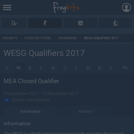
AD
FRAGBITE
/
COUNTER-STRIKE
/
EVENEMANG
/
WESG QUALIFIERS 2017
WESG Qualifiers 2017
Överblick
MEA Closed Qualifier
APAC Closed Qualifier
Europe Closed Qualifier
Americas Closed Qualifier
China Closed Qualifier
EU Womens Qualifiers
MEA Open Qualifiers
Americas Open Qualifiers
EU Open Qualifiers
Ph
MEA Closed Qualifier
9 September 2017 - 12 November 2017
Online, International
Information
Matcher
Information
The WESG is a Multi game tournament with arguably the largest