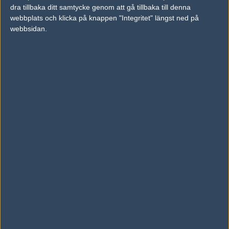
dra tillbaka ditt samtycke genom att gå tillbaka till denna
10
JennyCSgo
24
8 (33%)
webbplats och klicka på knappen "Integritet" längst ned på
webbsidan.
Lag
SK Gaming
Team Liquid
Fnatic
Virtus.pro
Astralis
Flipsid3 Tactics
Gambit Esports
Natus Vincere
Faze Clan