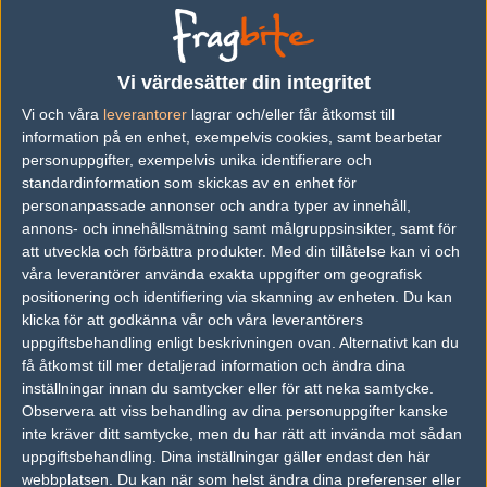
10
jonett
1
845
Vi värdesätter din integritet
Toplist correct bets
Vi och våra
leverantorer
lagrar och/eller får åtkomst till
#
ANVÄNDARE
BETS
CORRECT
information på en enhet, exempelvis cookies, samt bearbetar
1
Nallen
29
23 (79%)
personuppgifter, exempelvis unika identifierare och
standardinformation som skickas av en enhet för
2
mastah
30
21 (70%)
personanpassade annonser och andra typer av innehåll,
annons- och innehållsmätning samt målgruppsinsikter, samt för
3
apanapansson
30
20 (66%)
att utveckla och förbättra produkter.
Med din tillåtelse kan vi och
våra leverantörer använda exakta uppgifter om geografisk
4
L1ndiz
23
15 (65%)
positionering och identifiering via skanning av enheten. Du kan
5
korvtjejen69
18
14 (77%)
klicka för att godkänna vår och våra leverantörers
uppgiftsbehandling enligt beskrivningen ovan. Alternativt kan du
6
thisisfunnn
19
12 (63%)
få åtkomst till mer detaljerad information och ändra dina
inställningar innan du samtycker eller för att neka samtycke.
7
Fruzeek1337
16
10 (62%)
Observera att viss behandling av dina personuppgifter kanske
8
SpKStarcraft
15
9 (60%)
inte kräver ditt samtycke, men du har rätt att invända mot sådan
uppgiftsbehandling. Dina inställningar gäller endast den här
9
h33j
24
9 (37%)
webbplatsen. Du kan när som helst ändra dina preferenser eller