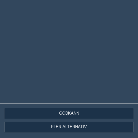
Godsent
Mousesports
Optic Gaming
North
Envy
G2 Esports
Hellraisers
Följ oss i social media
Följ oss på Facebook
GODKÄNN
Följ oss på Twitter
FLER ALTERNATIV
Följ oss på Instagram