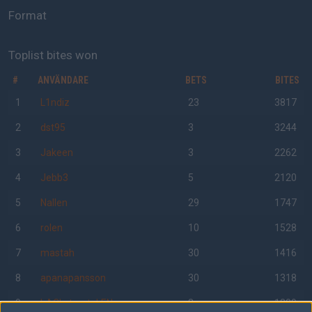
Format
Toplist bites won
#
ANVÄNDARE
BETS
BITES
1
L1ndiz
23
3817
2
dst95
3
3244
3
Jakeen
3
2262
4
Jebb3
5
2120
5
Nallen
29
1747
6
rolen
10
1528
7
mastah
30
1416
8
apanapansson
30
1318
9
bACkstreetgLENn
3
1309