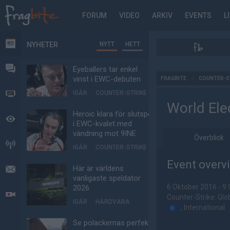
FORUM
VIDEO
ARKIV
EVENTS
L
NYHETER
NYTT
HETT
NYHETER
FORUM
Eyeballers tar enkel
AD
vinst i EWC-debuten
FRAGBITE
/
COUNTER-S
IGÅR
COUNTER-STRIKE
VIDEO
World Ele
Heroic klara för slutspel
BEVAKAT
i EWC-kvalet med
vändning mot 9INE
Överblick
HÄNDELSER
IGÅR
COUNTER-STRIKE
Event overv
Här är världens
MEDDELANDEN
vanligaste speldator
6 Oktober 2016 - 9
2026
LIVESÄNDNINGAR
Counter-Strike: Glo
IGÅR
HÅRDVARA
, International
Se polackernas perfekta