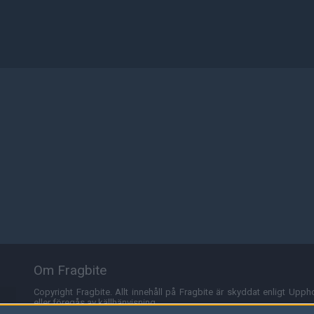
Om Fragbite
Copyright Fragbite. Allt innehåll på Fragbite är skyddat enligt Uppho
eller föregås av källhänvisning.