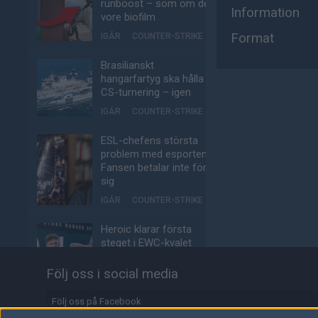
runboost – som om det
Information
vore biofilm
Format
IGÅR
COUNTER-STRIKE
Brasilianskt
hangarfartyg ska hålla
CS-turnering – igen
IGÅR
COUNTER-STRIKE
ESL-chefens största
problem med esporten:
Fansen betalar inte för
sig
IGÅR
COUNTER-STRIKE
Heroic klarar första
steget i EWC-kvalet
IGÅR
COUNTER-STRIKE
Följ oss i social media
Så följer du Eyeballers
Följ oss på Facebook
matcher i kvalet till