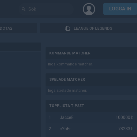
LOGGA IN
DOTA2
LEAGUE OF LEGENDS
AD
KOMMANDE MATCHER
Inga kommande matcher.
SPELADE MATCHER
Inga spelade matcher.
TOPPLISTA TIPSET
1
JacceE
100000 b
2
cYbEr-
78233 b