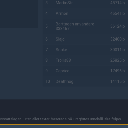
3
MartinStr
48714 b
4
Armon
46541 b
Borttagen användare
5
36124 b
333467
6
Slajd
32400 b
7
Snake
30011 b
8
Trollis88
25825 b
9
Caprice
17496 b
10
Deathhog
14115 b
AD
vsrättslagen. Citat eller texter baserade på Fragbites innehåll ska följas