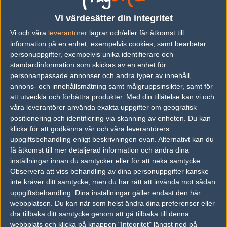
Följ oss i social media
Vi värdesätter din integritet
Vi och våra
leverantorer
lagrar och/eller får åtkomst till
Följ oss på Facebook
information på en enhet, exempelvis cookies, samt bearbetar
Följ oss på Twitter
personuppgifter, exempelvis unika identifierare och
standardinformation som skickas av en enhet för
Följ oss på Instagram
personanpassade annonser och andra typer av innehåll,
annons- och innehållsmätning samt målgruppsinsikter, samt för
Följ oss på Twitch
att utveckla och förbättra produkter.
Med din tillåtelse kan vi och
våra leverantörer använda exakta uppgifter om geografisk
Information
positionering och identifiering via skanning av enheten. Du kan
klicka för att godkänna vår och våra leverantörers
Annonsering
uppgiftsbehandling enligt beskrivningen ovan. Alternativt kan du
Copyright och Privacy Policy
få åtkomst till mer detaljerad information och ändra dina
inställningar innan du samtycker eller för att neka samtycke.
Användaravtal
Observera att viss behandling av dina personuppgifter kanske
inte kräver ditt samtycke, men du har rätt att invända mot sådan
Kontakta
uppgiftsbehandling. Dina inställningar gäller endast den här
webbplatsen. Du kan när som helst ändra dina preferenser eller
Om Fragbite
dra tillbaka ditt samtycke genom att gå tillbaka till denna
webbplats och klicka på knappen "Integritet" längst ned på
Copyright Fragbite. Allt innehåll på Fragbite är skyddat enligt