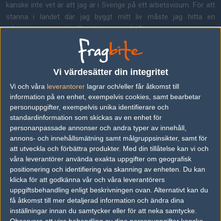
kanske inte vet är att jag är i Sverige på ett arbetsvisum. För att
stanna i landet där jag byggt mitt liv måste jag hitta en
arbetsgivare som är villig att sponsra det."
"På grund av det kommer jag tyvärr lämna esporten inom den
närmaste framtiden. Det krossar mitt hjärta att behöva lämna en
Vi värdesätter din integritet
industri jag har så stor passion för, en där många av mina
Vi och våra
leverantorer
lagrar och/eller får åtkomst till
professionella drömmar har blivit sanna. Men vem vet vad som
information på en enhet, exempelvis cookies, samt bearbetar
ligger i framtiden, kanske jag kommer tillbaks en dag. Just nu har
personuppgifter, exempelvis unika identifierare och
jag två månader kvar med NIP, sen är det slut."
standardinformation som skickas av en enhet för
personanpassade annonser och andra typer av innehåll,
annons- och innehållsmätning samt målgruppsinsikter, samt för
Can't believe it's coming to an end. Has been a fun one.
att utveckla och förbättra produkter.
Med din tillåtelse kan vi och
våra leverantörer använda exakta uppgifter om geografisk
GG go next ????
pic.twitter.com/1QjpeVX42P
positionering och identifiering via skanning av enheten. Du kan
— NIP anna ???? (@theannacam)
June 4, 2026
klicka för att godkänna vår och våra leverantörers
uppgiftsbehandling enligt beskrivningen ovan. Alternativt kan du
få åtkomst till mer detaljerad information och ändra dina
inställningar innan du samtycker eller för att neka samtycke.
Observera att viss behandling av dina personuppgifter kanske