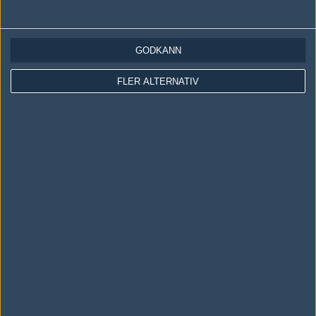
LOGGA IN
REGISTRERA DIG
GODKÄNN
Följ oss i social media
FLER ALTERNATIV
Följ oss på Facebook
Följ oss på Twitter
Följ oss på Instagram
Följ oss på Twitch
Information
Annonsering
Copyright och Privacy Policy
Användaravtal
Kontakta