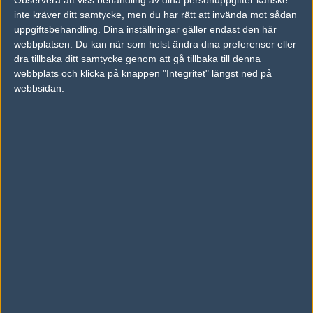
inte kräver ditt samtycke, men du har rätt att invända mot sådan
Artikelbild: theannacam/X och Daniel Sandström
uppgiftsbehandling. Dina inställningar gäller endast den här
Videokälla: Blast
webbplatsen. Du kan när som helst ändra dina preferenser eller
dra tillbaka ditt samtycke genom att gå tillbaka till denna
webbplats och klicka på knappen "Integritet" längst ned på
webbsidan.
Ludvig "quacke" Nilsson
Skribent, Karlskrona
THREAT lämnar Ninjas in Pyjamas – överväger
nya möjligheter
1 Juni 2026
Bekräftat: Nu lämnar NIP Sverige
29 Maj 2026
Potti om NIP-beslutet: "Du kan inte döda hela
passionen bara för att du får pengar"