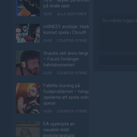
70% – skyller på bristen
på virala spel
IGÅR
ALLA SEKTIONER
m0NESY avslöjar: Hade
kunnat spela i Cloud9
IGÅR
COUNTER-STRIKE
Snacka skit ännu längre
– Faceit förlänger
halvtidssnacket
IGÅR
COUNTER-STRIKE
FalleNs lösning på
fuskproblemet – tvinga
spelarna att spela solo-
queue
IGÅR
COUNTER-STRIKE
EA uppköpta av
saudisk-ledd
investerargrupp