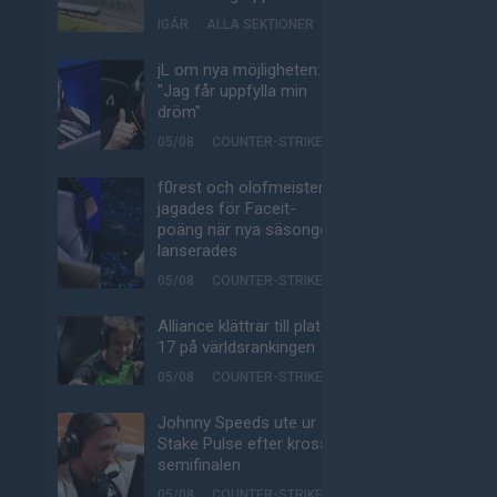
IGÅR
ALLA SEKTIONER
jL om nya möjligheten:
"Jag får uppfylla min
dröm"
05/08
COUNTER-STRIKE
f0rest och olofmeister
jagades för Faceit-
poäng när nya säsongen
lanserades
05/08
COUNTER-STRIKE
Alliance klättrar till plats
17 på världsrankingen
05/08
COUNTER-STRIKE
Johnny Speeds ute ur
Stake Pulse efter kross i
semifinalen
05/08
COUNTER-STRIKE