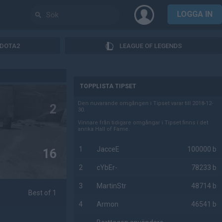
LOGGA IN
DOTA2
LEAGUE OF LEGENDS
AD
TOPPLISTA TIPSET
Den nuvarande omgången i Tipset varar till 2018-12-
2
30.
Vinnare från tidigare omgångar i Tipset finns i det
anrika Hall of Fame.
1
JacceE
100000 b
16
2
cYbEr-
78233 b
3
MartinStr
48714 b
Best of 1
4
Armon
46541 b