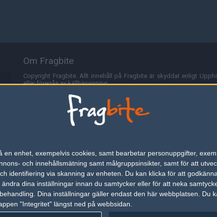
Om Fragbite
Copyright Fragbite. Allt innehåll på Fragbite är skyddat enligt Uppho
eller föregås av källhänvisning.
Alla åsikter uttryckta på Fragbite representerar varje enskild skribe
Programmering och design av
Fredric Bohlin
. För frågor rörande sajt
Cookies
Fragbite använder cookies för att spara användarspecifik informa
n på en enhet, exempelvis cookies, samt bearbetar personuppgifter, exem
omröstningar och för att föra statistik. För att slippa cookies kan 
ons- och innehållsmätning samt målgruppsinsikter, samt för att utveck
besöka Fragbite. Den här textraden finns här på grund av lagen om ele
h identifiering via skanning av enheten. Du kan klicka för att godkänn
h ändra dina inställningar innan du samtycker eller för att neka samtyck
Annonsering
behandling. Dina inställningar gäller endast den här webbplatsen. Du kan
appen "Integritet" längst ned på webbsidan.
Är du intresserad av att annonsera på Fragbite,
tryck här
.