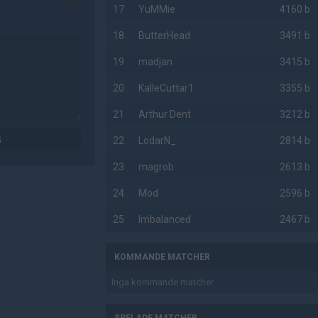
17
YuMMie
4160 b
18
ButterHead
3491 b
19
madjan
3415 b
20
KalleCuttar1
3355 b
21
Arthur Dent
3212 b
G
22
LodarN_
2814 b
23
magrob
2613 b
24
Mod
2596 b
25
Imbalanced
2467 b
KOMMANDE MATCHER
Inga kommande matcher.