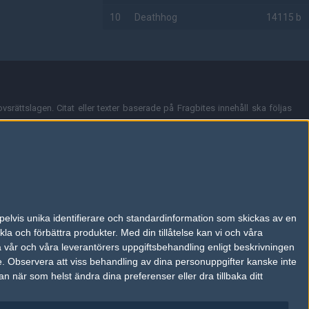
10
Deathhog
14115 b
AD
vsrättslagen. Citat eller texter baserade på Fragbites innehåll ska följas
nt och överensstämmer inte nödvändigtvis med Fragbites åsikter.
en kan du skicka iväg ett email till
vår support
.
tion så som t.ex. användarnamn. Cookies sparas även när man deltar i
pelvis unika identifierare och standardinformation som skickas av en
du stänga av cookies i din webbläsares inställningar eller välja att inte
la och förbättra produkter.
Med din tillåtelse kan vi och våra
ktronisk kommunikation som trädde i kraft 25 juli 2003.
a vår och våra leverantörers uppgiftsbehandling enligt beskrivningen
e.
Observera att viss behandling av dina personuppgifter kanske inte
 när som helst ändra dina preferenser eller dra tillbaka ditt