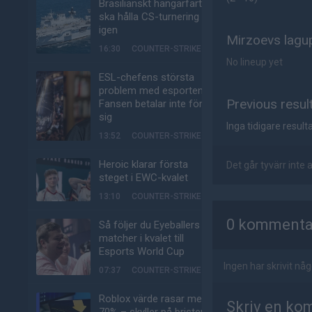
Brasilianskt hangarfartyg
ska hålla CS-turnering –
igen
Mirzoevs lagup
16:30
COUNTER-STRIKE
No lineup yet
ESL-chefens största
problem med esporten:
Previous resul
Fansen betalar inte för
sig
Inga tidigare resulta
13:52
COUNTER-STRIKE
Heroic klarar första
Det går tyvärr inte
steget i EWC-kvalet
13:10
COUNTER-STRIKE
AD
0 kommenta
Så följer du Eyeballers
matcher i kvalet till
Esports World Cup
Ingen har skrivit n
07:37
COUNTER-STRIKE
Roblox värde rasar med
Skriv en ko