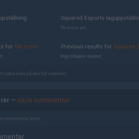
pställning
Squared Esports laguppställn
No lineup yet
ts for
Mirzoevs
Previous results for
Squared 
t.
Inga tidigare resultat.
 att satsa bites på den här matchen.
rer —
skriv kommentar
ågon kommentar ännu.
mmentar