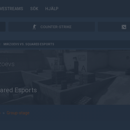
IVESTREAMS
SÖK
HJÄLP
COUNTER-STRIKE
/
MIRZOEVS VS. SQUARED ESPORTS
zoevs
ared Esports
p
»
Group-stage