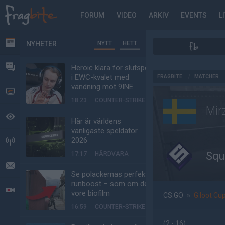
FORUM
VIDEO
ARKIV
EVENTS
L
NYHETER
NYTT
HETT
NYHETER
FORUM
Heroic klara för slutspel
AD
i EWC-kvalet med
FRAGBITE
/
MATCHER
vändning mot 9INE
VIDEO
18:23
COUNTER-STRIKE
Mir
BEVAKAT
Här är världens
vanligaste speldator
2026
HÄNDELSER
Squ
17:17
HÅRDVARA
MEDDELANDEN
Se polackernas perfekta
runboost – som om det
LIVESÄNDNINGAR
vore biofilm
CS:GO
»
G:loot Cu
16:59
COUNTER-STRIKE
(2 - 16
)