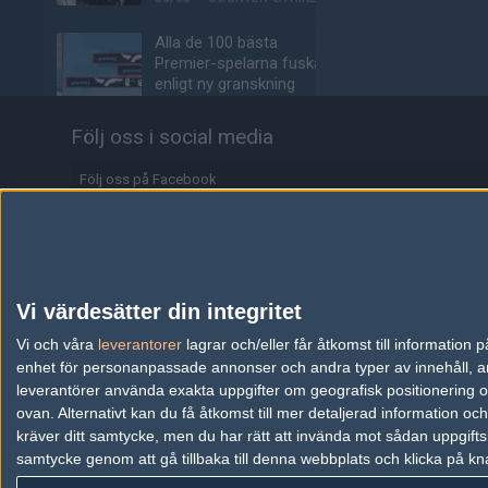
Alla de 100 bästa
Premier-spelarna fuskar
enligt ny granskning
05/08
COUNTER-STRIKE
Följ oss i social media
Valves nya VR-
headset ser ut att bli
Följ oss på Facebook
ännu dyrare
Följ oss på Twitter
04/08
HÅRDVARA
Följ oss på Instagram
Tonåring släppte
skämtspel för 1 900 kr –
Följ oss på Twitch
Vi värdesätter din integritet
tjänade miljoner
Information
Vi och våra
leverantorer
lagrar och/eller får åtkomst till informatio
04/08
ALLA SEKTIONER
enhet för personanpassade annonser och andra typer av innehåll, ann
Annonsering
Media: jL klar för Vitality
leverantörer använda exakta uppgifter om geografisk positionering oc
– hoppar in för nyblivna
ovan. Alternativt kan du få åtkomst till mer detaljerad information oc
Copyright och Privacy Policy
papporna
kräver ditt samtycke, men du har rätt att invända mot sådan uppgifts
samtycke genom att gå tillbaka till denna webbplats och klicka på kn
Användaravtal
04/08
COUNTER-STRIKE