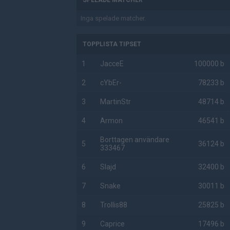
SPELADE MATCHER
Inga spelade matcher.
TOPPLISTA TIPSET
1
JacceE
100000 b
2
cYbEr-
78233 b
3
MartinStr
48714 b
4
Armon
46541 b
Borttagen användare
5
36124 b
333467
6
Slajd
32400 b
7
Snake
30011 b
8
Trollis88
25825 b
9
Caprice
17496 b