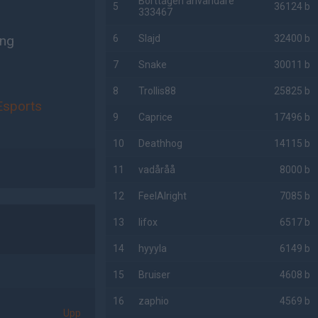
Borttagen användare
5
36124 b
333467
ing
6
Slajd
32400 b
7
Snake
30011 b
8
Trollis88
25825 b
Esports
9
Caprice
17496 b
10
Deathhog
14115 b
11
vadåråå
8000 b
12
FeelAlright
7085 b
13
lifox
6517 b
14
hyyyla
6149 b
15
Bruiser
4608 b
16
zaphio
4569 b
Upp