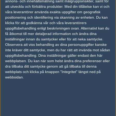
annons- och innehållsmätning samt målgruppsinsikter, samt för
att utveckla och förbättra produkter.
Med din tillåtelse kan vi och
Trådar
Kommentarer
Vad
Nicks
våra leverantörer använda exakta uppgifter om geografisk
positionering och identifiering via skanning av enheten. Du kan
Inga forumtrådar hittades.
klicka för att godkänna vår och våra leverantörers
uppgiftsbehandling enligt beskrivningen ovan. Alternativt kan du
få åtkomst till mer detaljerad information och ändra dina
AD
inställningar innan du samtycker eller för att neka samtycke.
0 kommentarer —
skriv kommentar
Observera att viss behandling av dina personuppgifter kanske
inte kräver ditt samtycke, men du har rätt att invända mot sådan
Ingen har skrivit någon kommentar ännu.
uppgiftsbehandling. Dina inställningar gäller endast den här
webbplatsen. Du kan när som helst ändra dina preferenser eller
Skriv en kommentar
Upp
dra tillbaka ditt samtycke genom att gå tillbaka till denna
webbplats och klicka på knappen "Integritet" längst ned på
webbsidan.