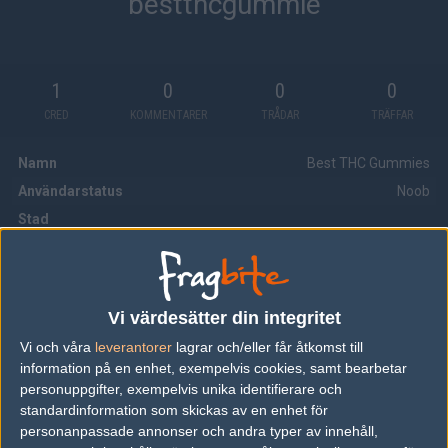
bestthcgummie
1
0
0
0
CRED
KOMMENTARER
TRÅDAR
TRÄFFAR
Namn
Best THC Gummies
Användarstatus
Noob
Stad
Medlem sedan
2025-03-13
Senaste aktivitet
510 dagar, 23 timmar, 31 minuter
Vi värdesätter din integritet
Website:
https://www.lasvegasoptic.com/meet-the-strongest-thc-
gummies-of-2024-top-picks-more/article_7c7cbcea-75ee-11ef-
Vi och våra
leverantorer
lagrar och/eller får åtkomst till
a536-ffbcadf6ec5b.html
information på en enhet, exempelvis cookies, samt bearbetar
Address: 106 Bridge Street Las Vegas, NM 87701
personuppgifter, exempelvis unika identifierare och
standardinformation som skickas av en enhet för
Phone: 505-425-6796
personanpassade annonser och andra typer av innehåll,