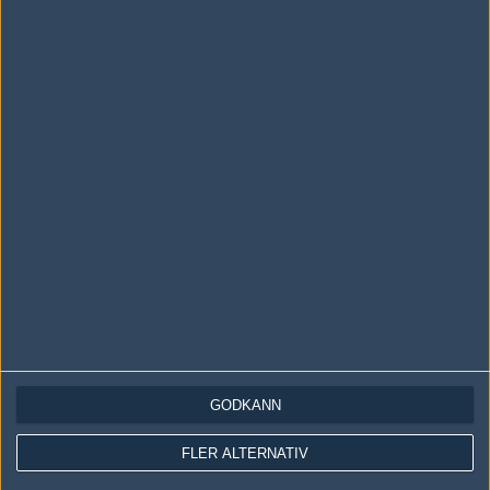
LOGGA IN
REGISTRERA DIG
Följ oss i social media
Följ oss på Facebook
Följ oss på Twitter
Följ oss på Instagram
Följ oss på Twitch
Information
Annonsering
Copyright och Privacy Policy
GODKÄNN
Användaravtal
Kontakta
FLER ALTERNATIV