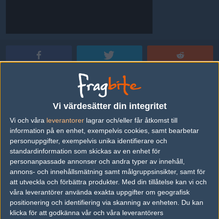
Petter "prOpTeodice" Sten
Vanlig användare,
Vi värdesätter din integritet
AD
Vi och våra
leverantorer
lagrar och/eller får åtkomst till
0 kommentarer —
skriv kommentar
information på en enhet, exempelvis cookies, samt bearbetar
personuppgifter, exempelvis unika identifierare och
standardinformation som skickas av en enhet för
Ingen har skrivit någon kommentar ännu.
personanpassade annonser och andra typer av innehåll,
annons- och innehållsmätning samt målgruppsinsikter, samt för
Skriv en kommentar
Upp
att utveckla och förbättra produkter.
Med din tillåtelse kan vi och
våra leverantörer använda exakta uppgifter om geografisk
positionering och identifiering via skanning av enheten. Du kan
klicka för att godkänna vår och våra leverantörers