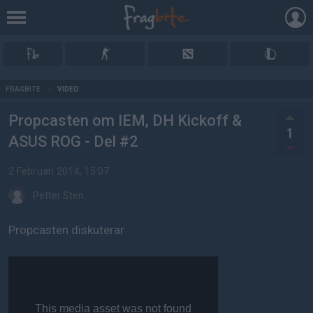
AD
FRAGBITE
/
VIDEO
Propcasten om IEM, DH Kickoff &
1
ASUS ROG - Del #2
2 Februari 2014, 15:07
Petter Sten
Propcasten diskuterar