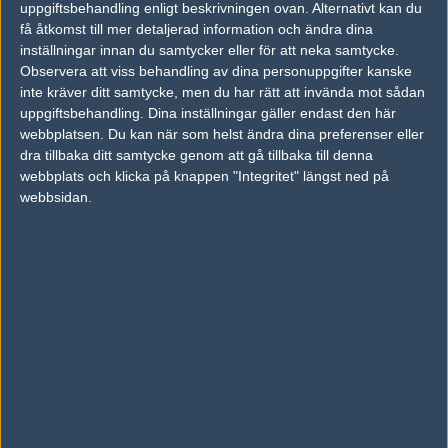
uppgiftsbehandling enligt beskrivningen ovan. Alternativt kan du
få åtkomst till mer detaljerad information och ändra dina
inställningar innan du samtycker eller för att neka samtycke.
Observera att viss behandling av dina personuppgifter kanske
inte kräver ditt samtycke, men du har rätt att invända mot sådan
uppgiftsbehandling. Dina inställningar gäller endast den här
LOGGA IN
REGISTRERA DIG
webbplatsen. Du kan när som helst ändra dina preferenser eller
dra tillbaka ditt samtycke genom att gå tillbaka till denna
webbplats och klicka på knappen "Integritet" längst ned på
Följ oss i social media
webbsidan.
Följ oss på Facebook
Följ oss på Twitter
Följ oss på Instagram
Följ oss på Twitch
Information
Annonsering
Copyright och Privacy Policy