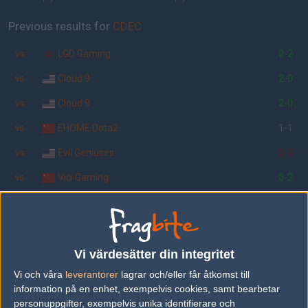
Previous results for
CDEC
vs.
LGD Gaming
0-2
vs.
Cloud 9
2-0
vs.
Cloud 9
2-0
vs.
EHOME.Dota2
1-1
vs.
Evil Geniuses
2-0
vs.
Vici Gaming
0-2
Previous results for
Evil Geniuses
vs.
EHOME.Dota2
2-1
Vi värdesätter din integritet
vs.
compLexity.Dota2
2-0
Vi och våra
leverantorer
lagrar och/eller får åtkomst till
vs.
CDEC
2-0
information på en enhet, exempelvis cookies, samt bearbetar
personuppgifter, exempelvis unika identifierare och