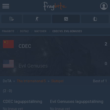
AD
FRAGBITE
/
DOTA2
/
MATCHER
/
CDEC VS. EVIL GENIUSES
2
CDEC
0
Evil Geniuses
DoTA
»
The International 5
»
Slutspel
Best of 1
(2 - 0
)
CDEC laguppställning
Evil Geniuses laguppställning
No lineup yet
No lineup yet