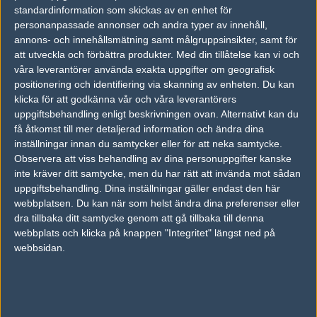
vs.
Empire
1-1
standardinformation som skickas av en enhet för
personanpassade annonser och andra typer av innehåll,
vs.
EHOME.Dota2
1-1
annons- och innehållsmätning samt målgruppsinsikter, samt för
vs.
MVP.Hot6ix
2-0
att utveckla och förbättra produkter.
Med din tillåtelse kan vi och
våra leverantörer använda exakta uppgifter om geografisk
positionering och identifiering via skanning av enheten. Du kan
Tipset
klicka för att godkänna vår och våra leverantörers
Du måste vara inloggad för att kunna satsa våra vackra bites på en
uppgiftsbehandling enligt beskrivningen ovan. Alternativt kan du
match. Har du inget konto?
Registrera dig
nu, snabbt och smärtfritt!
få åtkomst till mer detaljerad information och ändra dina
inställningar innan du samtycker eller för att neka samtycke.
CDEC
Evil Geniuses
Observera att viss behandling av dina personuppgifter kanske
42%
58%
inte kräver ditt samtycke, men du har rätt att invända mot sådan
uppgiftsbehandling. Dina inställningar gäller endast den här
webbplatsen. Du kan när som helst ändra dina preferenser eller
AD
dra tillbaka ditt samtycke genom att gå tillbaka till denna
0 kommentarer —
skriv kommentar
webbplats och klicka på knappen "Integritet" längst ned på
webbsidan.
Ingen har skrivit någon kommentar ännu.
Skriv en kommentar
Upp