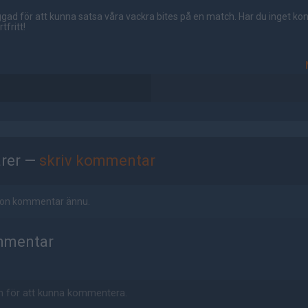
gad för att kunna satsa våra vackra bites på en match. Har du inget ko
tfritt!
rer —
skriv kommentar
ågon kommentar ännu.
mmentar