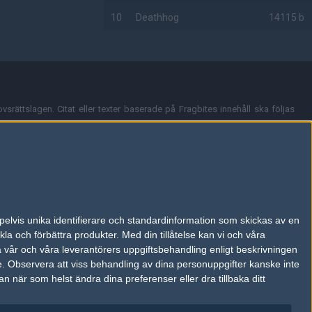
10
Deathhog
14115 b
AD
vsrättslagen. Citat eller texter baserade på Fragbites innehåll ska följas
nt och överensstämmer inte nödvändigtvis med Fragbites åsikter.
en kan du skicka iväg ett email till
vår support
.
tion så som t.ex. användarnamn. Cookies sparas även när man deltar i
pelvis unika identifierare och standardinformation som skickas av en
du stänga av cookies i din webbläsares inställningar eller välja att inte
la och förbättra produkter.
Med din tillåtelse kan vi och våra
ktronisk kommunikation som trädde i kraft 25 juli 2003.
a vår och våra leverantörers uppgiftsbehandling enligt beskrivningen
e.
Observera att viss behandling av dina personuppgifter kanske inte
 när som helst ändra dina preferenser eller dra tillbaka ditt