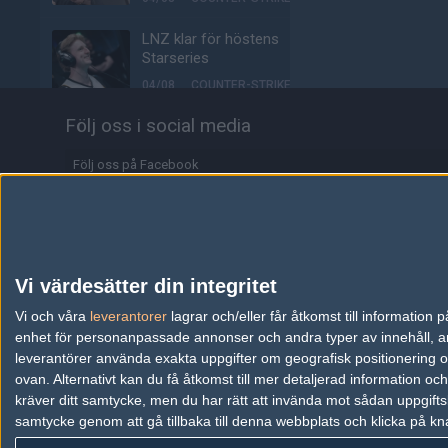
LNZ klar för höstens
Starseries
04/08
COUNTER-STRIKE
Följ oss i social media
Biljetterna till Majorn i
Buenos Aires är ute
Följ oss på Facebook
04/08
COUNTER-STRIKE
Följ oss på Twitter
Johnny Speeds vidare till
slutspel – skickar hem
Följ oss på Instagram
Metizport från Stake
Pulse
Följ oss på Twitch
Vi värdesätter din integritet
03/08
COUNTER-STRIKE
Information
Vi och våra
leverantorer
lagrar och/eller får åtkomst till informatio
enhet för personanpassade annonser och andra typer av innehåll, ann
Majorvinnaren lämnar
Annonsering
äntligen VP – ute på fria
leverantörer använda exakta uppgifter om geografisk positionering oc
marknaden
ovan. Alternativt kan du få åtkomst till mer detaljerad information oc
Copyright och Privacy Policy
kräver ditt samtycke, men du har rätt att invända mot sådan uppgifts
03/08
COUNTER-STRIKE
samtycke genom att gå tillbaka till denna webbplats och klicka på kn
Användaravtal
Johnny Speeds slår ut