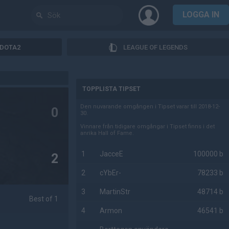
LOGGA IN
DOTA2
LEAGUE OF LEGENDS
AD
TOPPLISTA TIPSET
Den nuvarande omgången i Tipset varar till 2018-12-
0
30.
Vinnare från tidigare omgångar i Tipset finns i det
anrika Hall of Fame.
1
JacceE
100000 b
2
2
cYbEr-
78233 b
3
MartinStr
48714 b
Best of 1
4
Armon
46541 b