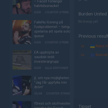
– Faceit förlänger
halvtidssnacket
IGÅR
COUNTER-STRIKE
Burden United 
No lineup yet
FalleNs lösning på
fuskproblemet – tvinga
spelarna att spela solo-
Previous resul
queue
IGÅR
COUNTER-STRIKE
vs.
Natus V
EA uppköpta av
vs.
Basical
saudisk-ledd
investerargrupp
IGÅR
ALLA SEKTIONER
jL om nya möjligheten:
"Jag får uppfylla min
dröm"
05/08
COUNTER-STRIKE
f0rest och olofmeister
Tipset