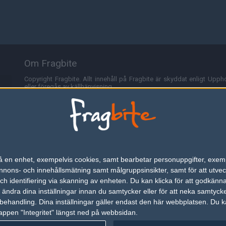
Om Fragbite
Copyright Fragbite. Allt innehåll på Fragbite är skyddat enligt Uppho
eller föregås av källhänvisning.
Alla åsikter uttryckta på Fragbite representerar varje enskild skribe
Programmering och design av
Fredric Bohlin
. För frågor rörande sajt
Cookies
Fragbite använder cookies för att spara användarspecifik informa
n på en enhet, exempelvis cookies, samt bearbetar personuppgifter, exem
omröstningar och för att föra statistik. För att slippa cookies kan 
ons- och innehållsmätning samt målgruppsinsikter, samt för att utveck
besöka Fragbite. Den här textraden finns här på grund av lagen om ele
h identifiering via skanning av enheten. Du kan klicka för att godkänn
h ändra dina inställningar innan du samtycker eller för att neka samtyck
Annonsering
behandling. Dina inställningar gäller endast den här webbplatsen. Du kan
appen "Integritet" längst ned på webbsidan.
Är du intresserad av att annonsera på Fragbite,
tryck här
.