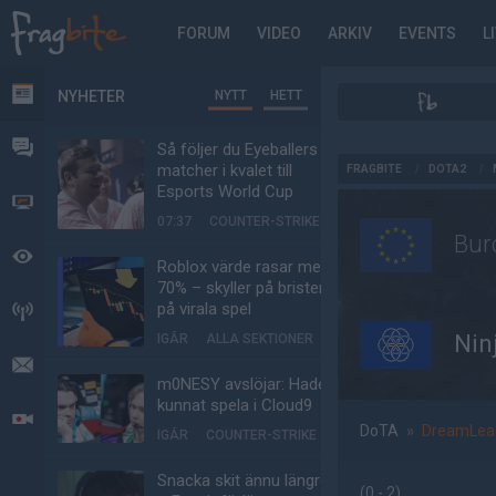
FORUM
VIDEO
ARKIV
EVENTS
L
NYHETER
NYTT
HETT
NYHETER
FORUM
Så följer du Eyeballers
AD
matcher i kvalet till
FRAGBITE
/
DOTA2
/
Esports World Cup
VIDEO
07:37
COUNTER-STRIKE
Bur
BEVAKAT
Roblox värde rasar med
70% – skyller på bristen
på virala spel
HÄNDELSER
Nin
IGÅR
ALLA SEKTIONER
MEDDELANDEN
m0NESY avslöjar: Hade
kunnat spela i Cloud9
LIVESÄNDNINGAR
DoTA
»
DreamLea
IGÅR
COUNTER-STRIKE
Snacka skit ännu längre
(0 - 2
)