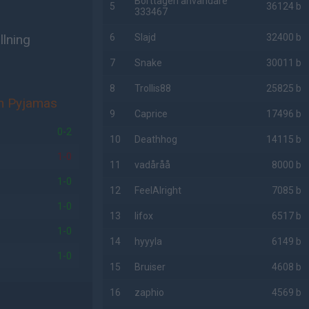
Borttagen användare
5
36124 b
333467
llning
6
Slajd
32400 b
7
Snake
30011 b
8
Trollis88
25825 b
in Pyjamas
9
Caprice
17496 b
0-2
10
Deathhog
14115 b
1-0
11
vadåråå
8000 b
1-0
12
FeelAlright
7085 b
1-0
13
lifox
6517 b
1-0
14
hyyyla
6149 b
1-0
15
Bruiser
4608 b
16
zaphio
4569 b