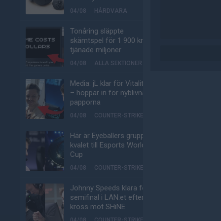
04/08
HÅRDVARA
Tonåring släppte
skämtspel för 1 900 kr –
tjänade miljoner
04/08
ALLA SEKTIONER
Media: jL klar för Vitality
– hoppar in för nyblivna
papporna
04/08
COUNTER-STRIKE
Här är Eyeballers grupp i
kvalet till Esports World
Cup
04/08
COUNTER-STRIKE
Johnny Speeds klara för
semifinal i LAN:et efter
kross mot SHiNE
04/08
COUNTER-STRIKE