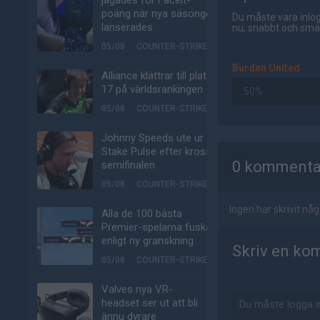
jagades för Faceit-
poäng när nya säsongen
Du måste vara inlog
lanserades
nu, snabbt och smär
05/08
COUNTER-STRIKE
Burden United
Alliance klättrar till plats
17 på världsrankingen
50%
05/08
COUNTER-STRIKE
Johnny Speeds ute ur
AD
Stake Pulse efter kross i
0 kommenta
semifinalen
05/08
COUNTER-STRIKE
Ingen har skrivit n
Alla de 100 bästa
Premier-spelarna fuskar
enligt ny granskning
Skriv en ko
05/08
COUNTER-STRIKE
Valves nya VR-
headset ser ut att bli
ännu dyrare