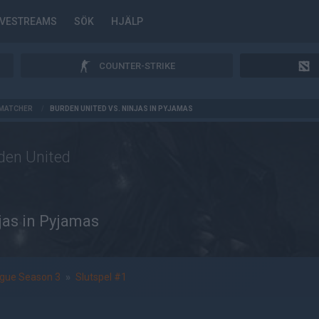
IVESTREAMS
SÖK
HJÄLP
COUNTER-STRIKE
MATCHER
/
BURDEN UNITED VS. NINJAS IN PYJAMAS
den United
jas in Pyjamas
gue Season 3
»
Slutspel #1