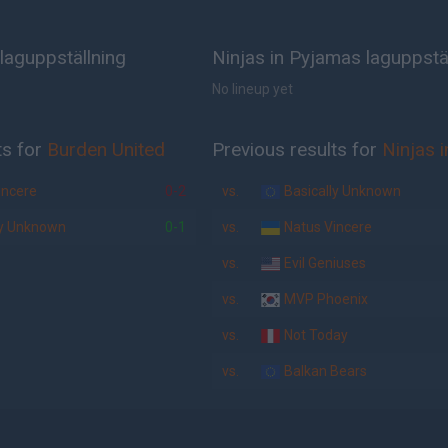
laguppställning
Ninjas in Pyjamas laguppstä
No lineup yet
ts for
Burden United
Previous results for
Ninjas 
incere
0-2
vs.
Basically Unknown
ly Unknown
0-1
vs.
Natus Vincere
vs.
Evil Geniuses
vs.
MVP Phoenix
vs.
Not Today
vs.
Balkan Bears