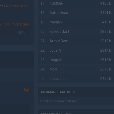
17
YuMMie
4160 b
nto?
Registrera dig
18
ButterHead
3491 b
19
madjan
3415 b
Ninjas in Pyjamas
20
KalleCuttar1
3355 b
50%
21
Arthur Dent
3212 b
22
LodarN_
2814 b
23
magrob
2613 b
24
Mod
2596 b
25
Imbalanced
2467 b
Upp
KOMMANDE MATCHER
Inga kommande matcher.