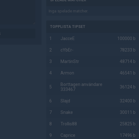
SPELADE MATCHER
Inga spelade matcher.
TOPPLISTA TIPSET
G
1
JacceE
100000 b
2
cYbEr-
78233 b
3
MartinStr
48714 b
4
Armon
46541 b
Borttagen användare
5
36124 b
333467
6
Slajd
32400 b
7
Snake
30011 b
8
Trollis88
25825 b
9
Caprice
17496 b