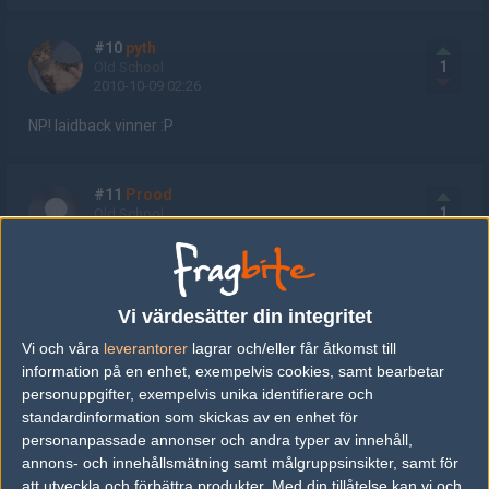
#10
pyth
1
Old School
2010-10-09 02:26
NP! laidback vinner :P
#11
Prood
1
Old School
2010-10-09 02:29
vilka spelar för begrip nu?
Vi värdesätter din integritet
#12
OverTells|WolfHeathen
Vi och våra
leverantorer
lagrar och/eller får åtkomst till
1
Old School
information på en enhet, exempelvis cookies, samt bearbetar
2010-10-09 03:05
personuppgifter, exempelvis unika identifierare och
standardinformation som skickas av en enhet för
#11 F.d. Stockholm Angels: keiz, givar, floreNz, rdl och kylie.
personanpassade annonser och andra typer av innehåll,
Redigerad 2010-10-09 03:06
annons- och innehållsmätning samt målgruppsinsikter, samt för
att utveckla och förbättra produkter.
Med din tillåtelse kan vi och