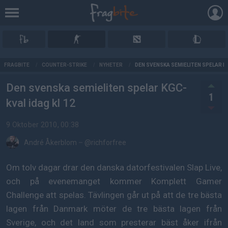
AD
FRAGBITE
/
COUNTER-STRIKE
/
NYHETER
/
DEN SVENSKA SEMIELITEN SPELAR KG
Den svenska semieliten spelar KGC-
1
kval idag kl 12
9 Oktober 2010, 00:38
André Åkerblom
–
@richforfree
Om tolv dagar drar den danska datorfestivalen Slap Live,
och på evenemanget kommer Komplett Gamer
Challenge att spelas. Tävlingen går ut på att de tre bästa
lagen från Danmark möter de tre bästa lagen från
Sverige, och det land som presterar bäst åker ifrån