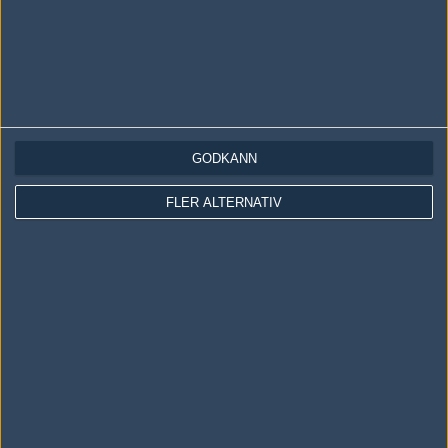
titelutmanare."
#28
cHadd
1
Old School
2010-10-09 11:38
hltv eller något? :)
GODKÄNN
FLER ALTERNATIV
#29
vapor_:{
1
Old School
2010-10-09 12:11
#28, det har börjat dyka upp till ett par matcher :)
http://www.hltv.org/?pageid=2& ref=quickmenu
#30
cHadd
1
Old School
2010-10-09 12:14