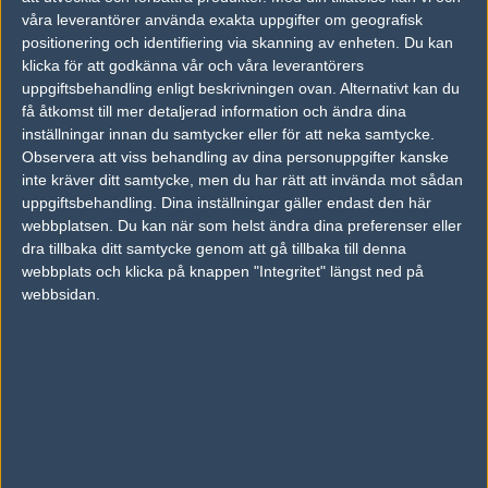
våra leverantörer använda exakta uppgifter om geografisk
#13
viCCelitO-
positionering och identifiering via skanning av enheten. Du kan
1
Hall of Fame
klicka för att godkänna vår och våra leverantörers
2010-10-09 04:15
uppgiftsbehandling enligt beskrivningen ovan. Alternativt kan du
Är det inte de 4 bästa svenska vs 4 bästa danska lagen?
få åtkomst till mer detaljerad information och ändra dina
inställningar innan du samtycker eller för att neka samtycke.
Observera att viss behandling av dina personuppgifter kanske
#14
pheting
inte kräver ditt samtycke, men du har rätt att invända mot sådan
1
Old School
uppgiftsbehandling. Dina inställningar gäller endast den här
2010-10-09 04:27
webbplatsen. Du kan när som helst ändra dina preferenser eller
dra tillbaka ditt samtycke genom att gå tillbaka till denna
får inte glömma Mighty44 !:P
webbplats och klicka på knappen "Integritet" längst ned på
webbsidan.
#15
evily
1
Hall of Fame
2010-10-09 04:29
#13 jo fnatic o sk tror jag får invite? vet inte riktigt
#16
pheting
1
Old School