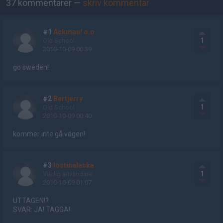
37 kommentarer —
skriv kommentar
#1
Ackman! o.o
1
Old School
2010-10-09 00:39
go sweden!
#2
Bertjerry
1
Old School
2010-10-09 00:40
kommer inte gå vägen!
#3
lostinalaska
1
Vanlig användare
2010-10-09 01:07
UTTAGEN!?
SVAR: JA! TAGGA!