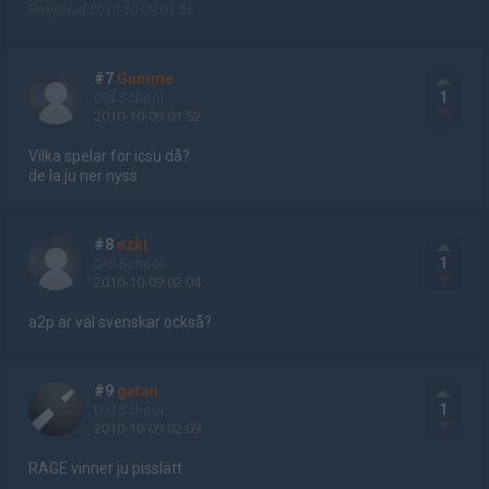
Redigerad 2010-10-09 01:56
#7
Gumme
1
Old School
2010-10-09 01:52
Vilka spelar för icsu då?
de la ju ner nyss
#8
ezki
1
Old School
2010-10-09 02:04
a2p är väl svenskar också?
#9
gatan
1
Old School
2010-10-09 02:09
RAGE vinner ju pisslätt