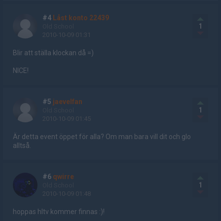
#4
Låst konto 22439
1
Old School
2010-10-09 01:31
Blir att ställa klockan då =)
NICE!
#5
jaevelfan
1
Old School
2010-10-09 01:45
Är detta event öppet för alla? Om man bara vill dit och glo
alltså.
#6
qwirre
1
Old School
2010-10-09 01:48
hoppas hltv kommer finnas :)!