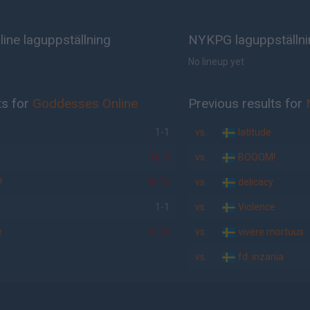
ine laguppställning
NYKPG laguppställni
No lineup yet
ts for
Goddesses Online
Previous results for
1-1
vs.
latitude
16-3
vs.
BOOOM!
!
8-16
vs.
delicacy
1-1
vs.
Violence
e
6-16
vs.
vivere mortuus
vs.
fd. inzania