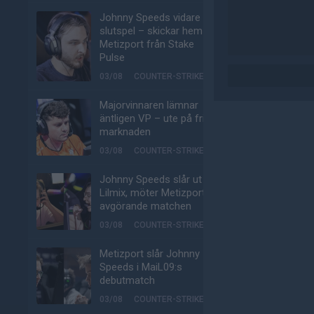
Johnny Speeds vidare till
slutspel – skickar hem
Metizport från Stake
Pulse
03/08
COUNTER-STRIKE
Majorvinnaren lämnar
äntligen VP – ute på fria
marknaden
03/08
COUNTER-STRIKE
Johnny Speeds slår ut
Lilmix, möter Metizport i
avgörande matchen
03/08
COUNTER-STRIKE
Metizport slår Johnny
Speeds i MaiL09:s
debutmatch
03/08
COUNTER-STRIKE