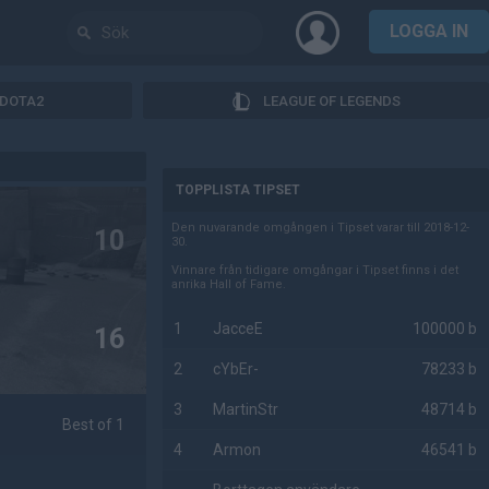
LOGGA IN
DOTA2
LEAGUE OF LEGENDS
AD
TOPPLISTA TIPSET
Den nuvarande omgången i Tipset varar till 2018-12-
10
30.
Vinnare från tidigare omgångar i Tipset finns i det
anrika Hall of Fame.
1
JacceE
100000 b
16
2
cYbEr-
78233 b
3
MartinStr
48714 b
Best of 1
4
Armon
46541 b