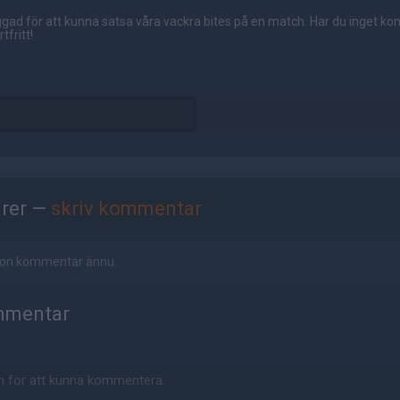
gad för att kunna satsa våra vackra bites på en match. Har du inget ko
tfritt!
rer —
skriv kommentar
ågon kommentar ännu.
mmentar