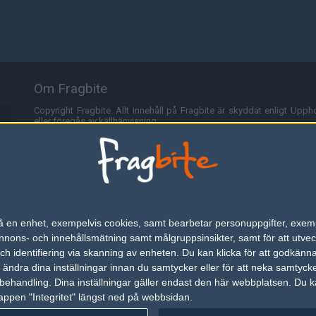
Om Fragbite
Copyright Fragbite. Allt innehåll på Fragbite är skyddat enligt Uppho
eller föregås av källhänvisning.
Alla åsikter uttryckta på Fragbite representerar varje enskild skribe
Programmering och design av
Fredric Bohlin
. För frågor rörande sajt
Cookies
Fragbite använder cookies för att spara användarspecifik informa
n på en enhet, exempelvis cookies, samt bearbetar personuppgifter, exem
omröstningar och för att föra statistik. För att slippa cookies kan 
ons- och innehållsmätning samt målgruppsinsikter, samt för att utveck
besöka Fragbite. Den här textraden finns här på grund av lagen om ele
h identifiering via skanning av enheten. Du kan klicka för att godkänn
h ändra dina inställningar innan du samtycker eller för att neka samtyck
Annonsering
behandling. Dina inställningar gäller endast den här webbplatsen. Du kan
appen "Integritet" längst ned på webbsidan.
Är du intresserad av att annonsera på Fragbite,
tryck här
.