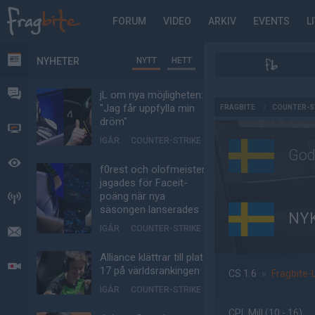
FORUM
VIDEO
ARKIV
EVENTS
L
NYHETER
NYTT
HETT
NYHETER
FORUM
jL om nya möjligheten:
AD
"Jag får uppfylla min
FRAGBITE
/
COUNTER-S
dröm"
VIDEO
IGÅR
COUNTER-STRIKE
God
BEVAKAT
f0rest och olofmeister
jagades för Faceit-
poäng när nya
HÄNDELSER
säsongen lanserades
NY
IGÅR
COUNTER-STRIKE
MEDDELANDEN
Alliance klättrar till plats
LIVESÄNDNINGAR
17 på världsrankingen
CS 1.6
»
Fragbite-
IGÅR
COUNTER-STRIKE
CPL Mill
(10 - 16
)