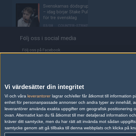
Svenskarnas dödsgrupp
– idag börjar Stake Pulse
för tre svensklag
03/08
COUNTER-STRIKE
Följ oss i social media
15-årige talangen
storspelade mot s1mple:
"Finska MaiL09"
Följ oss på Facebook
02/08
COUNTER-STRIKE
Följ oss på Twitter
Spelarna flyr Counter-
Följ oss på Instagram
Strike 2 — rasar för
femte månaden i rad
Följ oss på Twitch
Vi värdesätter din integritet
02/08
COUNTER-STRIKE
Information
Vi och våra
leverantorer
lagrar och/eller får åtkomst till informatio
enhet för personanpassade annonser och andra typer av innehåll, ann
jL tillbaka från pausen –
Annonsering
avslöjar signerat
leverantörer använda exakta uppgifter om geografisk positionering oc
kontrakt
ovan. Alternativt kan du få åtkomst till mer detaljerad information oc
Copyright och Privacy Policy
kräver ditt samtycke, men du har rätt att invända mot sådan uppgifts
02/08
COUNTER-STRIKE
samtycke genom att gå tillbaka till denna webbplats och klicka på kn
Användaravtal
phzy talar ut om tunga