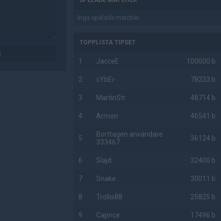
SPELADE MATCHER
Inga spelade matcher.
TOPPLISTA TIPSET
G
1
JacceE
100000 b
2
cYbEr-
78233 b
3
MartinStr
48714 b
4
Armon
46541 b
Borttagen användare
5
36124 b
333467
6
Slajd
32400 b
7
Snake
30011 b
8
Trollis88
25825 b
9
Caprice
17496 b