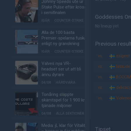
Johnny Speeds ute ur
Stake Pulse efter kross
i semifinalen
Goddesses Onl
IGÅR
COUNTER-STRIKE
No lineup yet
Alla de 100 bästa
Premier-spelarna fuskar
Previous resul
enligt ny granskning
IGÅR
COUNTER-STRIKE
vs.
exigent
Valves nya VR-
vs.
latitude
headset ser ut att bli
ännu dyrare
vs.
BOOOM
04/08
HÅRDVARA
vs.
delicacy
Tonåring släppte
vs.
Violenc
skämtspel för 1 900 kr –
tjänade miljoner
04/08
ALLA SEKTIONER
Media: jL klar för Vitality
Tipset