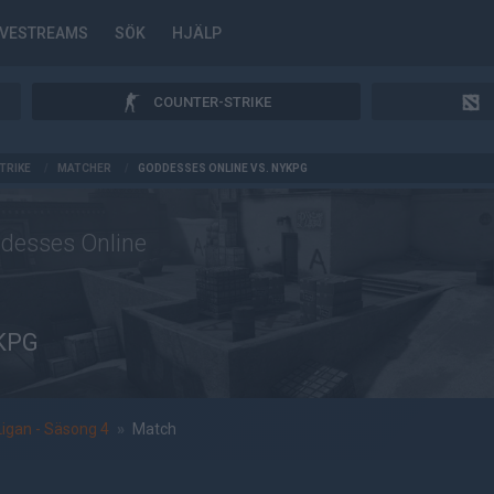
IVESTREAMS
SÖK
HJÄLP
COUNTER-STRIKE
TRIKE
/
MATCHER
/
GODDESSES ONLINE VS. NYKPG
desses Online
KPG
Ligan - Säsong 4
»
Match