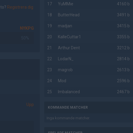
17
YuMMie
4160 b
nto?
Registrera dig
18
ButterHead
3491 b
19
madjan
3415 b
NYKPG
20
KalleCuttar1
3355 b
50%
21
Arthur Dent
3212 b
22
LodarN_
2814 b
23
magrob
2613 b
24
Mod
2596 b
25
Imbalanced
2467 b
Upp
KOMMANDE MATCHER
Inga kommande matcher.