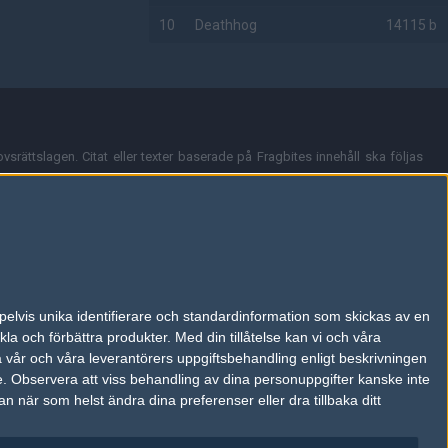
10
Deathhog
14115 b
AD
vsrättslagen. Citat eller texter baserade på Fragbites innehåll ska följas
nt och överensstämmer inte nödvändigtvis med Fragbites åsikter.
en kan du skicka iväg ett email till
vår support
.
tion så som t.ex. användarnamn. Cookies sparas även när man deltar i
pelvis unika identifierare och standardinformation som skickas av en
du stänga av cookies i din webbläsares inställningar eller välja att inte
la och förbättra produkter.
Med din tillåtelse kan vi och våra
ktronisk kommunikation som trädde i kraft 25 juli 2003.
a vår och våra leverantörers uppgiftsbehandling enligt beskrivningen
e.
Observera att viss behandling av dina personuppgifter kanske inte
 när som helst ändra dina preferenser eller dra tillbaka ditt