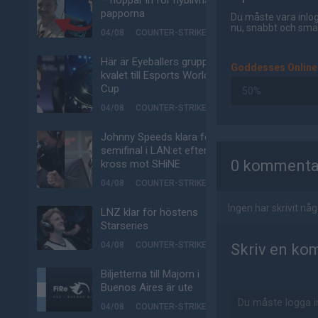
– hoppar in för nyblivna
papporna
Du måste vara inlog
nu, snabbt och smär
04/08
COUNTER-STRIKE
Här är Eyeballers grupp i
Goddesses Online
kvalet till Esports World
Cup
50%
04/08
COUNTER-STRIKE
Johnny Speeds klara för
AD
semifinal i LAN:et efter
0 kommenta
kross mot SHiNE
04/08
COUNTER-STRIKE
Ingen har skrivit n
LNZ klar för höstens
Starseries
04/08
COUNTER-STRIKE
Skriv en ko
Biljetterna till Majorn i
Buenos Aires är ute
04/08
COUNTER-STRIKE