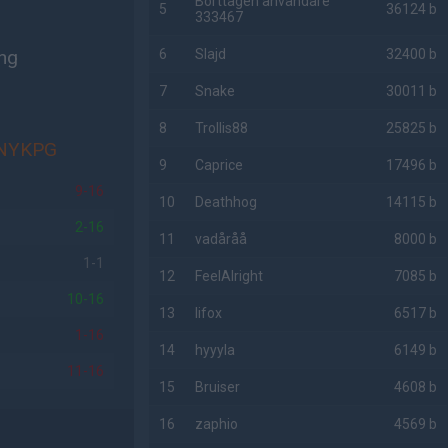
Borttagen användare
5
36124 b
333467
ng
6
Slajd
32400 b
7
Snake
30011 b
8
Trollis88
25825 b
NYKPG
9
Caprice
17496 b
9-16
10
Deathhog
14115 b
2-16
11
vadåråå
8000 b
1-1
12
FeelAlright
7085 b
10-16
13
lifox
6517 b
1-16
14
hyyyla
6149 b
11-16
15
Bruiser
4608 b
16
zaphio
4569 b