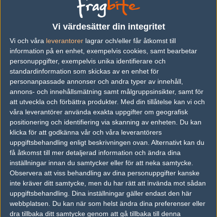
Previous results for
Heroic
Vi värdesätter din integritet
vs.
Falcons Esports
2-0
Vi och våra
leverantorer
lagrar och/eller får åtkomst till
information på en enhet, exempelvis cookies, samt bearbetar
vs.
Astralis
0-2
personuppgifter, exempelvis unika identifierare och
vs.
ENCE Esports
1-2
standardinformation som skickas av en enhet för
personanpassade annonser och andra typer av innehåll,
vs.
The Mongolz
2-1
annons- och innehållsmätning samt målgruppsinsikter, samt för
att utveckla och förbättra produkter.
Med din tillåtelse kan vi och
vs.
Natus Vincere
2-1
våra leverantörer använda exakta uppgifter om geografisk
vs.
Team Vitality
2-1
positionering och identifiering via skanning av enheten. Du kan
klicka för att godkänna vår och våra leverantörers
uppgiftsbehandling enligt beskrivningen ovan. Alternativt kan du
Previous results for
Gamerlegion
få åtkomst till mer detaljerad information och ändra dina
inställningar innan du samtycker eller för att neka samtycke.
vs.
Apeks
0-2
Observera att viss behandling av dina personuppgifter kanske
vs.
Cloud9
1-2
inte kräver ditt samtycke, men du har rätt att invända mot sådan
uppgiftsbehandling. Dina inställningar gäller endast den här
vs.
Fnatic
1-2
webbplatsen. Du kan när som helst ändra dina preferenser eller
dra tillbaka ditt samtycke genom att gå tillbaka till denna
vs.
Monte
2-0