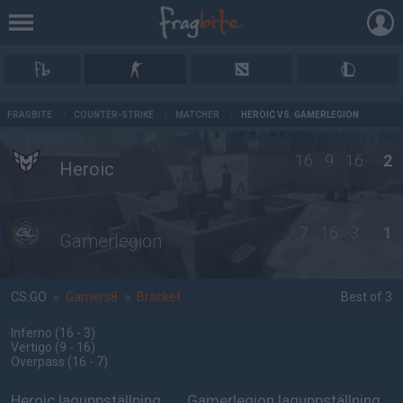
AD
FRAGBITE
/
COUNTER-STRIKE
/
MATCHER
/
HEROIC VS. GAMERLEGION
16
9
16
2
Heroic
7
16
3
1
Gamerlegion
CS:GO
»
Gamers8
»
Bracket
Best of 3
Inferno
(16 - 3
)
Vertigo
(9 - 16
)
Overpass
(16 - 7
)
Heroic laguppställning
Gamerlegion laguppställning