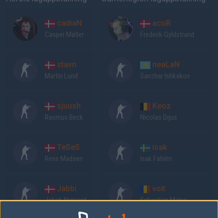
cadiaN
acoR
Casper Møller
Frederik Gyldstrand
stavn
neaLaN
Martin Lund
Sanzhar Ishkakov
sjuush
Keoz
Rasmus Beck
Nicolas Dgus
TeSeS
isak
Rene Madsen
Isak Fahlén
Jabbi
volt
Jakob Nygaard
Sebastian Malos