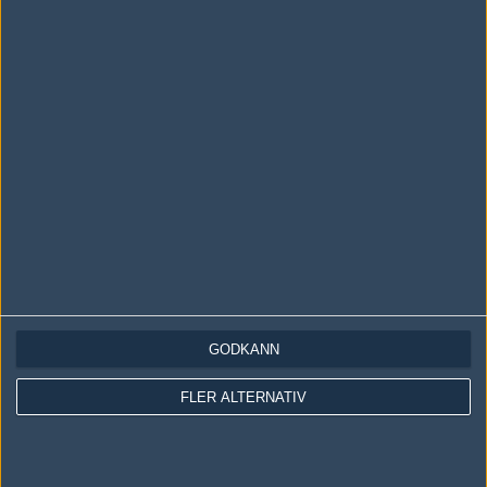
LOGGA IN
REGISTRERA DIG
Följ oss i social media
Följ oss på Facebook
Följ oss på Twitter
GODKÄNN
Följ oss på Instagram
FLER ALTERNATIV
Följ oss på Twitch
Information