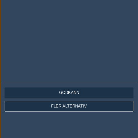
LOGGA IN
REGISTRERA DIG
Följ oss i social media
Följ oss på Facebook
Följ oss på Twitter
GODKÄNN
Följ oss på Instagram
FLER ALTERNATIV
Följ oss på Twitch
Information
Annonsering