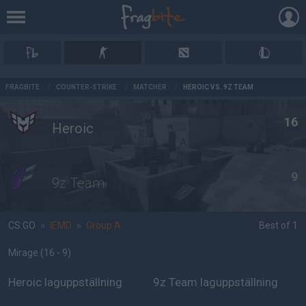
AD
FRAGBITE
/
COUNTER-STRIKE
/
MATCHER
/
HEROIC VS. 9Z TEAM
16
Heroic
9
9z Team
CS:GO
»
IEMD
»
Group A
Best of 1
Mirage
(16 - 9
)
Heroic laguppställning
9z Team laguppställning