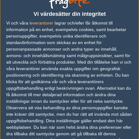
vs.
Gamerlegion
1-2
Vi värdesätter din integritet
Vi och våra
leverantorer
lagrar och/eller får åtkomst till
vs.
Faze Clan
2-1
information på en enhet, exempelvis cookies, samt bearbetar
vs.
Team Liquid
2-1
personuppgifter, exempelvis unika identifierare och
standardinformation som skickas av en enhet för
vs.
Apeks
16-10
personanpassade annonser och andra typer av innehåll,
annons- och innehållsmätning samt målgruppsinsikter, samt för
vs.
Faze Clan
16-7
att utveckla och förbättra produkter.
Med din tillåtelse kan vi och
vs.
Team Vitality
0-2
våra leverantörer använda exakta uppgifter om geografisk
positionering och identifiering via skanning av enheten. Du kan
Previous results for
9z Team
klicka för att godkänna vår och våra leverantörers
uppgiftsbehandling enligt beskrivningen ovan. Alternativt kan du
vs.
Fnatic
1-2
få åtkomst till mer detaljerad information och ändra dina
inställningar innan du samtycker eller för att neka samtycke.
vs.
Faze Clan
16-3
Observera att viss behandling av dina personuppgifter kanske
inte kräver ditt samtycke, men du har rätt att invända mot sådan
vs.
Fnatic
2-0
uppgiftsbehandling. Dina inställningar gäller endast den här
webbplatsen. Du kan när som helst ändra dina preferenser eller
vs.
BIG
2-0
dra tillbaka ditt samtycke genom att gå tillbaka till denna