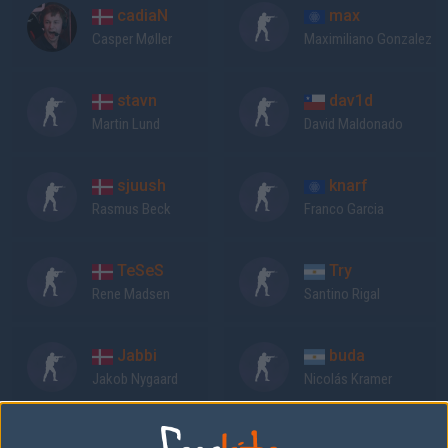
cadiaN
max
Casper Møller
Maximiliano Gonzalez
stavn
dav1d
Martin Lund
David Maldonado
sjuush
knarf
Rasmus Beck
Franco Garcia
TeSeS
Try
Rene Madsen
Santino Rigal
Jabbi
buda
Jakob Nygaard
Nicolás Kramer
Previous results for
Heroic