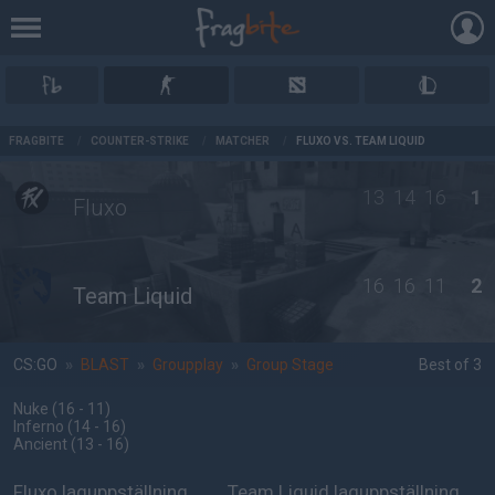
AD
FRAGBITE
/
COUNTER-STRIKE
/
MATCHER
/
FLUXO VS. TEAM LIQUID
13
14
16
1
Fluxo
16
16
11
2
Team Liquid
CS:GO
»
BLAST
»
Groupplay
»
Group Stage
Best of 3
Nuke
(16 - 11
)
Inferno
(14 - 16
)
Ancient
(13 - 16
)
Fluxo laguppställning
Team Liquid laguppställning