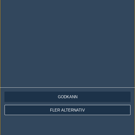
LOGGA IN
REGISTRERA DIG
Följ oss i social media
Följ oss på Facebook
Följ oss på Twitter
GODKÄNN
Följ oss på Instagram
FLER ALTERNATIV
Följ oss på Twitch
Information