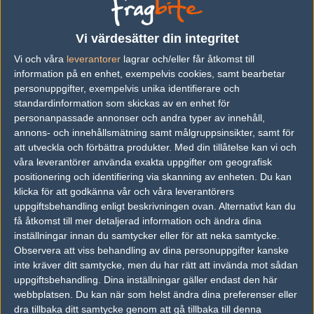
Previous results for
Fluxo
Vi värdesätter din integritet
vs.
Monte
16-8
Vi och våra
leverantorer
lagrar och/eller får åtkomst till
information på en enhet, exempelvis cookies, samt bearbetar
vs.
Pain Gaming
16-2
personuppgifter, exempelvis unika identifierare och
vs.
G2 Esports
0-2
standardinformation som skickas av en enhet för
personanpassade annonser och andra typer av innehåll,
vs.
Natus Vincere
2-0
annons- och innehållsmätning samt målgruppsinsikter, samt för
att utveckla och förbättra produkter.
Med din tillåtelse kan vi och
vs.
Made in Brazil
1-2
våra leverantörer använda exakta uppgifter om geografisk
vs.
00Nation
2-0
positionering och identifiering via skanning av enheten. Du kan
klicka för att godkänna vår och våra leverantörers
uppgiftsbehandling enligt beskrivningen ovan. Alternativt kan du
Previous results for
Team Liquid
få åtkomst till mer detaljerad information och ändra dina
inställningar innan du samtycker eller för att neka samtycke.
vs.
Forze
16-14
Observera att viss behandling av dina personuppgifter kanske
vs.
Apeks
16-12
inte kräver ditt samtycke, men du har rätt att invända mot sådan
uppgiftsbehandling. Dina inställningar gäller endast den här
vs.
Pain Gaming
2-0
webbplatsen. Du kan när som helst ändra dina preferenser eller
dra tillbaka ditt samtycke genom att gå tillbaka till denna
vs.
Astralis
2-0