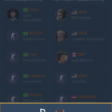
felps
nitr0
Joao
Nick Cannella
Vasconcellos
WOOD7
EliGE
Adriano Cerato
Jonathan Jablonowski
vsm
NAF
Vinicius Moreira
Keith Markovic
Lucaozy
oSee
Lucas Neves
Josh Ohm
history
YEKINDAR
Allan Lawrenz
Mareks Gajinskis
Santi Botton