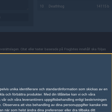
10
Deathhog
14115 b
G
AD
vsrättslagen. Citat eller texter baserade på Fragbites innehåll ska följas
nt och överensstämmer inte nödvändigtvis med Fragbites åsikter.
en kan du skicka iväg ett email till
vår support
.
tion så som t.ex. användarnamn. Cookies sparas även när man deltar i
pelvis unika identifierare och standardinformation som skickas av en
du stänga av cookies i din webbläsares inställningar eller välja att inte
la och förbättra produkter.
Med din tillåtelse kan vi och våra
ktronisk kommunikation som trädde i kraft 25 juli 2003.
a vår och våra leverantörers uppgiftsbehandling enligt beskrivningen
e.
Observera att viss behandling av dina personuppgifter kanske inte
 när som helst ändra dina preferenser eller dra tillbaka ditt