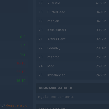
17
YuMMie
4160 b
18
ButterHead
3491 b
19
madjan
3415 b
20
KalleCuttar1
3355 b
0-2
21
Arthur Dent
3212 b
1-2
22
LodarN_
2814 b
1-2
23
magrob
2613 b
16-10
24
Mod
2596 b
22-19
25
Imbalanced
2467 b
16-10
KOMMANDE MATCHER
Inga kommande matcher.
nto?
Registrera dig