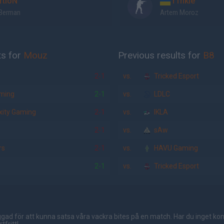
rtioN
r1nkle
 Berman
Artem Moroz
ts for
Mouz
Previous results for
B8
2-1
vs.
Tricked Esport
ming
2-1
vs.
LDLC
ity Gaming
2-1
vs.
IKLA
2-1
vs.
sAw
rs
2-1
vs.
HAVU Gaming
2-1
vs.
Tricked Esport
gad för att kunna satsa våra vackra bites på en match. Har du inget ko