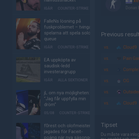
halvtidssnacket
xe
Dorian
IGÅR
COUNTER-STRIKE
FalleNs lösning på
fuskproblemet – tvinga
spelarna att spela solo-
Previous resul
queue
vs.
Cloud9
IGÅR
COUNTER-STRIKE
vs.
Pain Ga
EA uppköpta av
saudisk-ledd
vs.
Complex
investerargrupp
IGÅR
ALLA SEKTIONER
vs.
OG
vs.
Outside
jL om nya möjligheten:
"Jag får uppfylla min
vs.
Cloud9
dröm"
05/08
COUNTER-STRIKE
Tipset
f0rest och olofmeister
jagades för Faceit-
Du måste vara inlog
poäng när nya säsongen