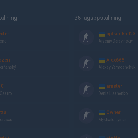
ällning
B8 laguppställning
xter
cptkurtka023
Nong
Arseniy Derevinskiy
ozen
Alex666
Čerňanský
Alexey Yarmoshchuk
DC
amster
 Castro
Denis Liashenko
rzsi
Owner
orzsás
Mykhailo Lymar