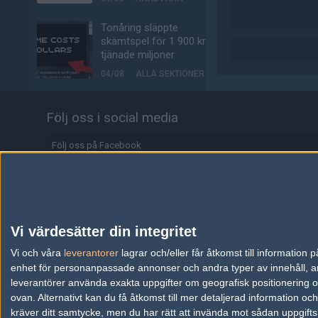
Tonåring släppte
skämtspel för 1 900 kr –
tjänade miljoner
04/08
ALLA SEKTIONER
Media: jL klar för Vitality
Följ oss i social media
– hoppar in för nyblivna
papporna
Följ oss på Facebook
04/08
COUNTER-STRIKE
Följ oss på Twitter
Här är Eyeballers grupp i
kvalet till Esports World
Följ oss på Instagram
Cup
Följ oss på Twitch
04/08
COUNTER-STRIKE
Vi värdesätter din integritet
Information
Vi och våra
leverantorer
Johnny Speeds klara för
lagrar och/eller får åtkomst till informatio
semifinal i LAN:et efter
enhet för personanpassade annonser och andra typer av innehåll, ann
Annonsering
kross mot SHiNE
leverantörer använda exakta uppgifter om geografisk positionering oc
ovan. Alternativt kan du få åtkomst till mer detaljerad information oc
04/08
COUNTER-STRIKE
Copyright och Privacy Policy
kräver ditt samtycke, men du har rätt att invända mot sådan uppgifts