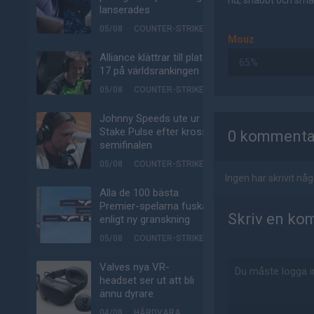
nu, snabbt och smär
lanserades
05/08
COUNTER-STRIKE
Mouz
Alliance klättrar till plats
65%
17 på världsrankingen
05/08
COUNTER-STRIKE
AD
Johnny Speeds ute ur
Stake Pulse efter kross i
0 kommenta
semifinalen
05/08
COUNTER-STRIKE
Ingen har skrivit n
Alla de 100 bästa
Premier-spelarna fuskar
Skriv en ko
enligt ny granskning
05/08
COUNTER-STRIKE
Valves nya VR-
headset ser ut att bli
ännu dyrare
04/08
HÅRDVARA