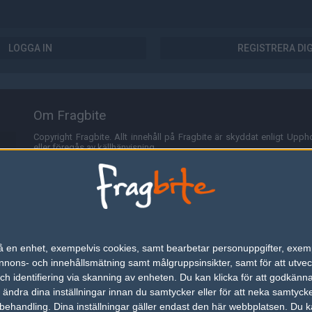
LOGGA IN
REGISTRERA DI
Om Fragbite
Copyright Fragbite. Allt innehåll på Fragbite är skyddat enligt Uppho
eller föregås av källhänvisning.
Alla åsikter uttryckta på Fragbite representerar varje enskild skribe
Programmering och design av
Fredric Bohlin
. För frågor rörande sajt
Cookies
Fragbite använder cookies för att spara användarspecifik informa
n på en enhet, exempelvis cookies, samt bearbetar personuppgifter, exem
omröstningar och för att föra statistik. För att slippa cookies kan 
ons- och innehållsmätning samt målgruppsinsikter, samt för att utveck
besöka Fragbite. Den här textraden finns här på grund av lagen om ele
h identifiering via skanning av enheten. Du kan klicka för att godkänn
h ändra dina inställningar innan du samtycker eller för att neka samtyck
Annonsering
behandling. Dina inställningar gäller endast den här webbplatsen. Du kan