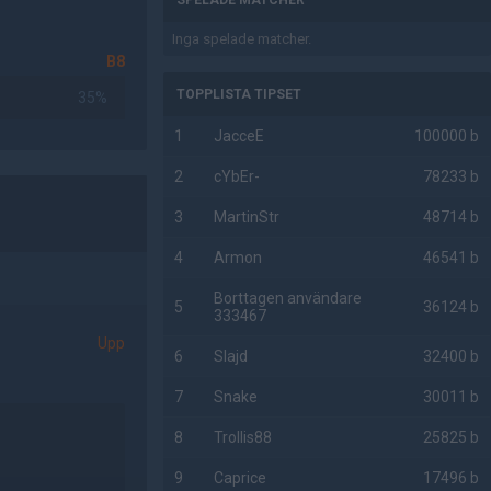
SPELADE MATCHER
Inga spelade matcher.
B8
TOPPLISTA TIPSET
35%
1
JacceE
100000 b
2
cYbEr-
78233 b
3
MartinStr
48714 b
4
Armon
46541 b
Borttagen användare
5
36124 b
333467
Upp
6
Slajd
32400 b
7
Snake
30011 b
8
Trollis88
25825 b
9
Caprice
17496 b