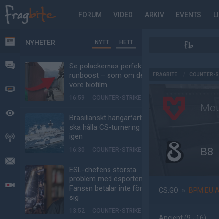
FORUM
VIDEO
ARKIV
EVENTS
L
NYHETER
NYTT
HETT
NYHETER
FORUM
Se polackernas perfekta
AD
runboost – som om det
FRAGBITE
/
COUNTER-S
vore biofilm
VIDEO
16:59
COUNTER-STRIKE
Mo
BEVAKAT
Brasilianskt hangarfartyg
ska hålla CS-turnering –
igen
HÄNDELSER
B8
16:30
COUNTER-STRIKE
MEDDELANDEN
ESL-chefens största
problem med esporten:
LIVESÄNDNINGAR
Fansen betalar inte för
CS:GO
»
BPM EU 
sig
13:52
COUNTER-STRIKE
Ancient
(9 - 16
)