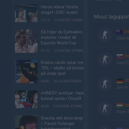
Heroic klarar första
steget i EWC-kvalet
Mouz laguppst
13:10
COUNTER-STRIKE
De
Så följer du Eyeballers
matcher i kvalet till
Chris 
Esports World Cup
07:37
COUNTER-STRIKE
fr
Roblox värde rasar med
David 
70% – skyller på bristen
på virala spel
J
IGÅR
ALLA SEKTIONER
Jon de
m0NESY avslöjar: Hade
kunnat spela i Cloud9
to
IGÅR
COUNTER-STRIKE
Ádám T
Snacka skit ännu längre
– Faceit förlänger