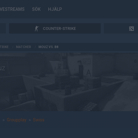
IVESTREAMS
SÖK
HJÄLP
COUNTER-STRIKE
TRIKE
/
MATCHER
/
MOUZ VS. B8
uz
A
»
Groupplay
»
Swiss