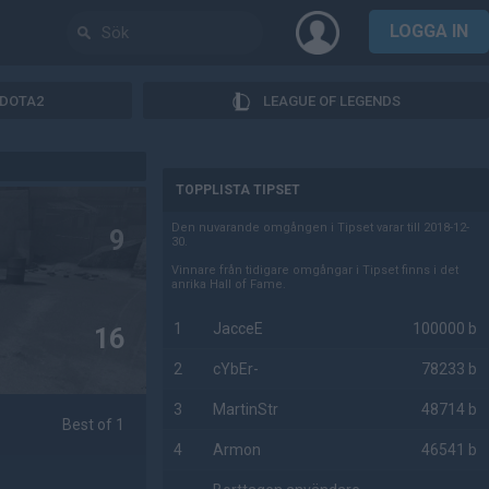
LOGGA IN
DOTA2
LEAGUE OF LEGENDS
AD
TOPPLISTA TIPSET
Den nuvarande omgången i Tipset varar till 2018-12-
9
30.
Vinnare från tidigare omgångar i Tipset finns i det
anrika Hall of Fame.
1
JacceE
100000 b
16
2
cYbEr-
78233 b
3
MartinStr
48714 b
Best of 1
4
Armon
46541 b