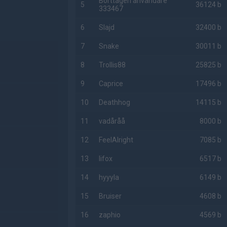
Borttagen användare
5
36124 b
333467
6
Slajd
32400 b
7
Snake
30011 b
8
Trollis88
25825 b
9
Caprice
17496 b
10
Deathhog
14115 b
11
vadåråå
8000 b
12
FeelAlright
7085 b
13
lifox
6517 b
14
hyyyla
6149 b
15
Bruiser
4608 b
16
zaphio
4569 b