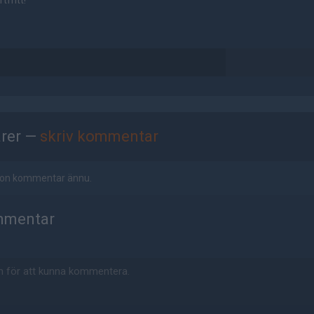
tfritt!
rer —
skriv kommentar
ågon kommentar ännu.
mmentar