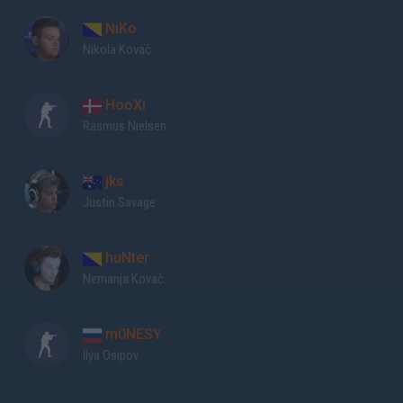
NiKo
Nikola Kovač
HooXi
Rasmus Nielsen
jks
Justin Savage
huNter
Nemanja Kovač
m0NESY
Ilya Osipov