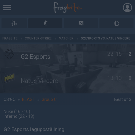
AD
FRAGBITE
/
COUNTER-STRIKE
/
MATCHER
/
G2 ESPORTS VS. NATUS VINCERE
22
16
2
G2 Esports
18
10
0
Natus Vincere
CS:GO
»
BLAST
»
Group C
Best of 3
Nuke
(16 - 10
)
Inferno
(22 - 18
)
G2 Esports laguppställning