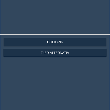
GODKÄNN
LOGGA IN
REGISTRERA DIG
FLER ALTERNATIV
Följ oss i social media
Följ oss på Facebook
Följ oss på Twitter
Följ oss på Instagram
Följ oss på Twitch
Information