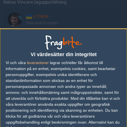
Natus Vincere laguppställning
s1mple
Oleksandr Kostyliev
electronic
Denis Sharipov
Vi värdesätter din integritet
Vi och våra
leverantorer
lagrar och/eller får åtkomst till
sdy
information på en enhet, exempelvis cookies, samt bearbetar
Victor Orudzhev
personuppgifter, exempelvis unika identifierare och
standardinformation som skickas av en enhet för
personanpassade annonser och andra typer av innehåll,
Perfecto
annons- och innehållsmätning samt målgruppsinsikter, samt för
Ilya Zalutskiy
att utveckla och förbättra produkter.
Med din tillåtelse kan vi och
våra leverantörer använda exakta uppgifter om geografisk
positionering och identifiering via skanning av enheten. Du kan
b1t
klicka för att godkänna vår och våra leverantörers
Valeriy Vakhovskiy
uppgiftsbehandling enligt beskrivningen ovan. Alternativt kan du