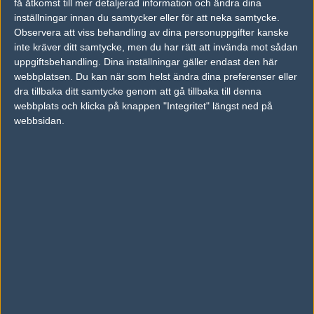
få åtkomst till mer detaljerad information och ändra dina
inställningar innan du samtycker eller för att neka samtycke.
Previous results for
G2 Esports
Observera att viss behandling av dina personuppgifter kanske
inte kräver ditt samtycke, men du har rätt att invända mot sådan
vs.
BIG
2-0
uppgiftsbehandling. Dina inställningar gäller endast den här
webbplatsen. Du kan när som helst ändra dina preferenser eller
vs.
Team Liquid
2-0
dra tillbaka ditt samtycke genom att gå tillbaka till denna
webbplats och klicka på knappen "Integritet" längst ned på
vs.
Faze Clan
0-2
webbsidan.
vs.
Team Vitality
2-1
vs.
Outsiders
0-2
vs.
Faze Clan
2-1
Previous results for
Natus Vincere
vs.
Ninjas in Pyjamas
2-1
vs.
Team Liquid
1-2
vs.
Heroic
1-2