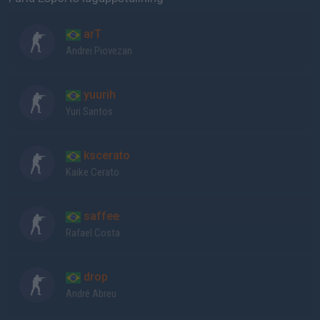
arT
Andrei Piovezan
yuurih
Yuri Santos
kscerato
Kaike Cerato
saffee
Rafael Costa
drop
André Abreu