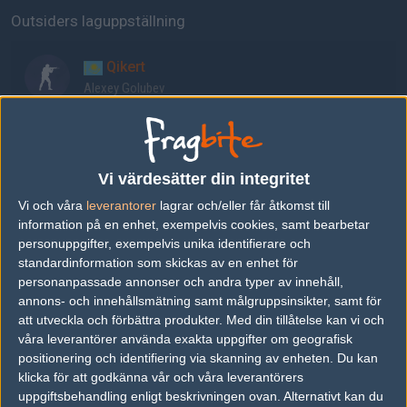
Outsiders laguppställning
Qikert
Alexey Golubev
Jame
Ali Djami
Vi värdesätter din integritet
Vi och våra
leverantorer
lagrar och/eller får åtkomst till
FL1T
information på en enhet, exempelvis cookies, samt bearbetar
Jenya Lebedev
personuppgifter, exempelvis unika identifierare och
standardinformation som skickas av en enhet för
personanpassade annonser och andra typer av innehåll,
n0rb3r7
annons- och innehållsmätning samt målgruppsinsikter, samt för
David Danielyan
att utveckla och förbättra produkter.
Med din tillåtelse kan vi och
våra leverantörer använda exakta uppgifter om geografisk
positionering och identifiering via skanning av enheten. Du kan
fame
klicka för att godkänna vår och våra leverantörers
uppgiftsbehandling enligt beskrivningen ovan. Alternativt kan du
Petr Bolyshev