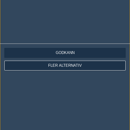
GODKÄNN
LOGGA IN
REGISTRERA DIG
FLER ALTERNATIV
Följ oss i social media
Följ oss på Facebook
Följ oss på Twitter
Följ oss på Instagram
Följ oss på Twitch