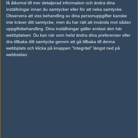
få åtkomst till mer detaljerad information och ändra dina
inställningar innan du samtycker eller för att neka samtycke.
Observera att viss behandling av dina personuppgifter kanske
Previous results for
Furia Esports
inte kräver ditt samtycke, men du har rätt att invända mot sådan
uppgiftsbehandling. Dina inställningar gäller endast den här
vs.
Evil Geniuses
2-0
webbplatsen. Du kan när som helst ändra dina preferenser eller
vs.
Cloud9
2-0
dra tillbaka ditt samtycke genom att gå tillbaka till denna
webbplats och klicka på knappen "Integritet" längst ned på
vs.
Team Liquid
1-2
webbsidan.
vs.
Movistar Riders
0-2
vs.
Eternal Fire
1-2
vs.
Team Liquid
2-0
Previous results for
Outsiders
vs.
G2 Esports
2-0
vs.
Made in Brazil
2-0
vs.
Faze Clan
2-1