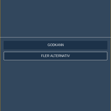
GODKÄNN
LOGGA IN
REGISTRERA DIG
FLER ALTERNATIV
Följ oss i social media
Följ oss på Facebook
Följ oss på Twitter
Följ oss på Instagram
Följ oss på Twitch