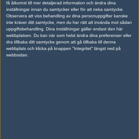
få åtkomst till mer detaljerad information och ändra dina
inställningar innan du samtycker eller för att neka samtycke.
Observera att viss behandling av dina personuppgifter kanske
Previous results for
Evil Geniuses
inte kräver ditt samtycke, men du har rätt att invända mot sådan
uppgiftsbehandling. Dina inställningar gäller endast den här
vs.
BIG
6-16
webbplatsen. Du kan när som helst ändra dina preferenser eller
vs.
Faze Clan
16-8
dra tillbaka ditt samtycke genom att gå tillbaka till denna
webbplats och klicka på knappen "Integritet" längst ned på
vs.
Godsent
2-0
webbsidan.
vs.
AGO Esports
0-2
vs.
Complexity Gaming
2-1
vs.
Heroic
2-0
Previous results for
Ninjas in Pyjamas
vs.
Astralis
9-16
vs.
Team Vitality
16-12
vs.
Astralis
16-10