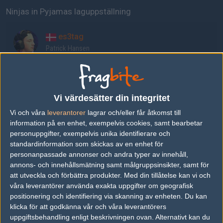
Ninjas in Pyjamas laguppställning
es3tag
Patrick Hansen
REZ
Fredrik Sterner
Vi värdesätter din integritet
Vi och våra
leverantorer
lagrar och/eller får åtkomst till
hampus
information på en enhet, exempelvis cookies, samt bearbetar
Hampus Poser
personuppgifter, exempelvis unika identifierare och
standardinformation som skickas av en enhet för
personanpassade annonser och andra typer av innehåll,
Brollan
annons- och innehållsmätning samt målgruppsinsikter, samt för
Ludvig Brolin
att utveckla och förbättra produkter.
Med din tillåtelse kan vi och
våra leverantörer använda exakta uppgifter om geografisk
positionering och identifiering via skanning av enheten. Du kan
Plopski
klicka för att godkänna vår och våra leverantörers
uppgiftsbehandling enligt beskrivningen ovan. Alternativt kan du
Nicolas Gonzales Zamora