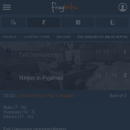
AD
FRAGBITE
/
COUNTER-STRIKE
/
MATCHER
/
EVIL GENIUSES VS. NINJAS IN PYJA
11
16
7
1
Evil Geniuses
16
7
16
2
Ninjas in Pyjamas
CS:GO
»
Blast Premier: Fall
»
Bracket
Best of 3
Nuke
(7 - 16
)
Overpass
(16 - 7
)
Inferno
(11 - 16
)
Evil Geniuses laguppställning