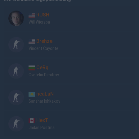
RUSH
Will Wierzba
Brehze
Vincent Cayonte
CeRq
Cvetelin Dimitrov
neaLaN
Sanzhar Ishkakov
HexT
Jadan Postma