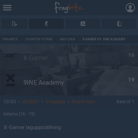
AD
FRAGBITE
/
COUNTER-STRIKE
/
MATCHER
/
X-GAMER VS. 9INE ACADEMY
16
X-Gamer
19
9INE Academy
CS:GO
»
SECSGO
»
Groupplay
»
Round robin
Best of 1
Inferno
(16 - 19
)
X-Gamer laguppställning