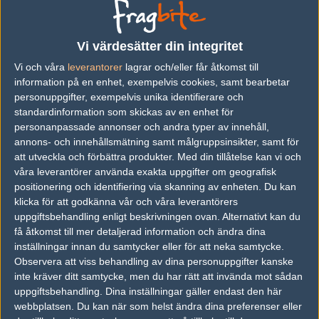
No lineup yet
Previous results for
X-Gamer
Vi värdesätter din integritet
Vi och våra
leverantorer
lagrar och/eller får åtkomst till
vs.
Lilmix
6-16
information på en enhet, exempelvis cookies, samt bearbetar
personuppgifter, exempelvis unika identifierare och
vs.
Marskalk
16-8
standardinformation som skickas av en enhet för
vs.
Kappa Bar
16-7
personanpassade annonser och andra typer av innehåll,
annons- och innehållsmätning samt målgruppsinsikter, samt för
vs.
Brottarlinne
11-16
att utveckla och förbättra produkter.
Med din tillåtelse kan vi och
våra leverantörer använda exakta uppgifter om geografisk
vs.
Lilmix
1-16
positionering och identifiering via skanning av enheten. Du kan
klicka för att godkänna vår och våra leverantörers
vs.
Desenchantee
16-12
uppgiftsbehandling enligt beskrivningen ovan. Alternativt kan du
få åtkomst till mer detaljerad information och ändra dina
Previous results for
9INE Academy
inställningar innan du samtycker eller för att neka samtycke.
Observera att viss behandling av dina personuppgifter kanske
vs.
Desenchantee
16-8
inte kräver ditt samtycke, men du har rätt att invända mot sådan
vs.
Young Ninjas
8-16
uppgiftsbehandling. Dina inställningar gäller endast den här
webbplatsen. Du kan när som helst ändra dina preferenser eller
vs.
Brottarlinne
13-16