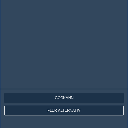
Skriv en kommentar
Upp
LOGGA IN
REGISTRERA DIG
Följ oss i social media
Följ oss på Facebook
GODKÄNN
Följ oss på Twitter
Följ oss på Instagram
FLER ALTERNATIV
Följ oss på Twitch