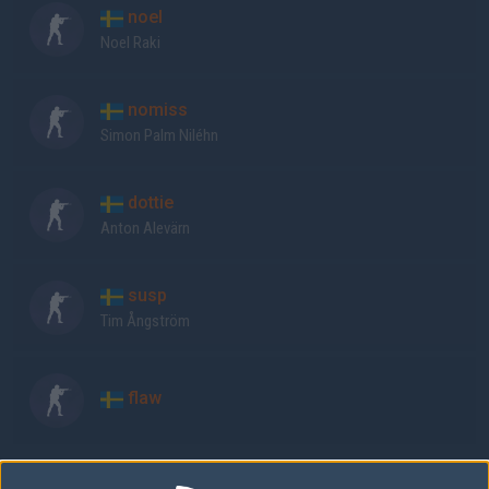
noel
Noel Raki
nomiss
Simon Palm Niléhn
dottie
Anton Alevärn
susp
Tim Ångström
flaw
9INE Academy laguppställning