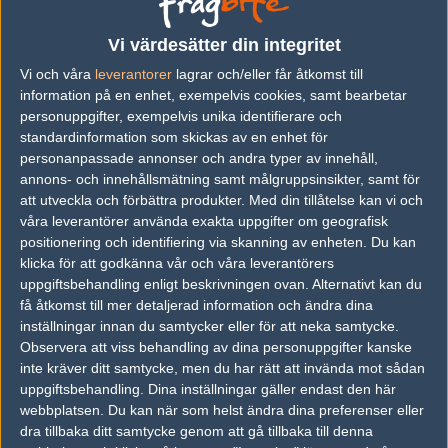
vs.
Illuminar Gaming
1-2
Vi värdesätter din integritet
Vi och våra
leverantorer
lagrar och/eller får åtkomst till
vs.
Ungentium
8-16
information på en enhet, exempelvis cookies, samt bearbetar
vs.
BIG Academy
2-0
personuppgifter, exempelvis unika identifierare och
standardinformation som skickas av en enhet för
vs.
Nemiga Gaming
1-2
personanpassade annonser och andra typer av innehåll,
annons- och innehållsmätning samt målgruppsinsikter, samt för
vs.
Sprout
1-2
att utveckla och förbättra produkter.
Med din tillåtelse kan vi och
vs.
MAD Lions
2-1
våra leverantörer använda exakta uppgifter om geografisk
positionering och identifiering via skanning av enheten. Du kan
Previous results for
sAw
klicka för att godkänna vår och våra leverantörers
uppgiftsbehandling enligt beskrivningen ovan. Alternativt kan du
vs.
k23
12-16
få åtkomst till mer detaljerad information och ändra dina
inställningar innan du samtycker eller för att neka samtycke.
vs.
Nemiga Gaming
0-2
Observera att viss behandling av dina personuppgifter kanske
inte kräver ditt samtycke, men du har rätt att invända mot sådan
vs.
Team Spirit
2-1
uppgiftsbehandling. Dina inställningar gäller endast den här
webbplatsen. Du kan när som helst ändra dina preferenser eller
vs.
Savage
2-0
dra tillbaka ditt samtycke genom att gå tillbaka till denna