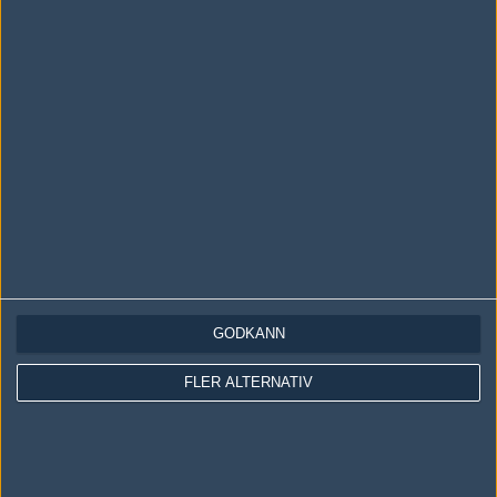
LOGGA IN
REGISTRERA DIG
Följ oss i social media
Följ oss på Facebook
Följ oss på Twitter
GODKÄNN
Följ oss på Instagram
FLER ALTERNATIV
Följ oss på Twitch
Information
Annonsering