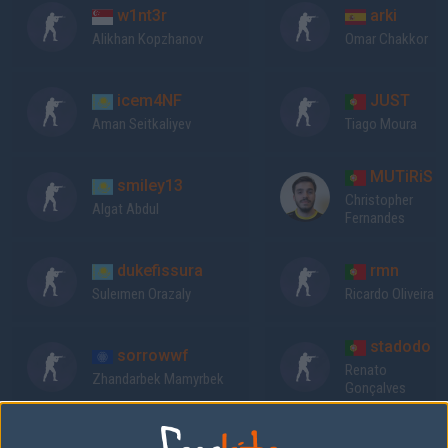
w1nt3r
arki
Alikhan Kopzhanov
Omar Chakkor
icem4NF
JUST
Aman Seitkaliyev
Tiago Moura
MUTiRiS
smiley13
Christopher
Algat Abdul
Fernandes
dukefissura
rmn
Suleımen Orazaly
Ricardo Oliveira
stadodo
sorrowwf
Renato
Zhandarbek Mamyrbek
Gonçalves
Previous results for
Unique Team