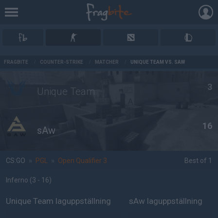
AD
FRAGBITE
/
COUNTER-STRIKE
/
MATCHER
/
UNIQUE TEAM VS. SAW
3
Unique Team
16
sAw
CS:GO
»
PGL
»
Open Qualifier 3
Best of 1
Inferno
(3 - 16
)
Unique Team laguppställning
sAw laguppställning