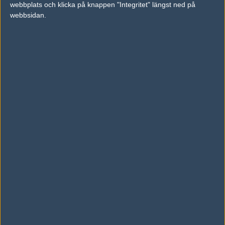
webbplats och klicka på knappen "Integritet" längst ned på
vs.
Faze Clan
2-0
webbsidan.
vs.
Godsent
16-13
Tipset
Du måste vara inloggad för att kunna satsa våra vackra bites på en
match. Har du inget konto?
Registrera dig
nu, snabbt och smärtfritt!
Team Vitality
Heroic
60%
40%
AD
0 kommentarer —
skriv kommentar
Ingen har skrivit någon kommentar ännu.
Skriv en kommentar
Upp