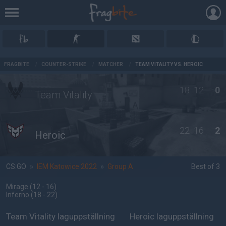
AD
FRAGBITE
/
COUNTER-STRIKE
/
MATCHER
/
TEAM VITALITY VS. HEROIC
18
12
0
Team Vitality
22
16
2
Heroic
CS:GO
»
IEM Katowice 2022
»
Group A
Best of 3
Mirage
(12 - 16
)
Inferno
(18 - 22
)
Team Vitality laguppställning
Heroic laguppställning