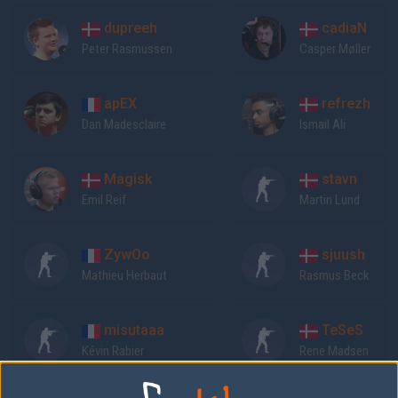
dupreeh
cadiaN
Peter Rasmussen
Casper Møller
apEX
refrezh
Dan Madesclaire
Ismail Ali
Magisk
stavn
Emil Reif
Martin Lund
ZywOo
sjuush
Mathieu Herbaut
Rasmus Beck
misutaaa
TeSeS
Kévin Rabier
Rene Madsen