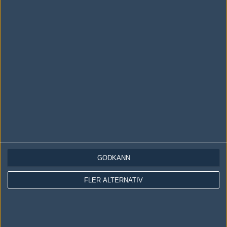
LOGGA IN
REGISTRERA DIG
Följ oss i social media
Följ oss på Facebook
Följ oss på Twitter
GODKÄNN
Följ oss på Instagram
FLER ALTERNATIV
Följ oss på Twitch
Information