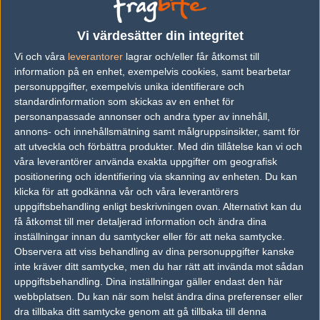
Previous results for
Team Vitality
Vi värdesätter din integritet
vs.
Mouz
2-1
Vi och våra
leverantorer
lagrar och/eller får åtkomst till
vs.
G2 Esports
1-2
information på en enhet, exempelvis cookies, samt bearbetar
personuppgifter, exempelvis unika identifierare och
vs.
Made in Brazil
2-0
standardinformation som skickas av en enhet för
personanpassade annonser och andra typer av innehåll,
vs.
Faze Clan
10-16
annons- och innehållsmätning samt målgruppsinsikter, samt för
vs.
Faze Clan
19-15
att utveckla och förbättra produkter.
Med din tillåtelse kan vi och
våra leverantörer använda exakta uppgifter om geografisk
vs.
Evil Geniuses
16-3
positionering och identifiering via skanning av enheten. Du kan
klicka för att godkänna vår och våra leverantörers
Previous results for
Heroic
uppgiftsbehandling enligt beskrivningen ovan. Alternativt kan du
få åtkomst till mer detaljerad information och ändra dina
vs.
OG
1-2
inställningar innan du samtycker eller för att neka samtycke.
Observera att viss behandling av dina personuppgifter kanske
vs.
k23
1-2
inte kräver ditt samtycke, men du har rätt att invända mot sådan
vs.
Natus Vincere
2-0
uppgiftsbehandling. Dina inställningar gäller endast den här
webbplatsen. Du kan när som helst ändra dina preferenser eller
vs.
Gambit Esports
2-0
dra tillbaka ditt samtycke genom att gå tillbaka till denna