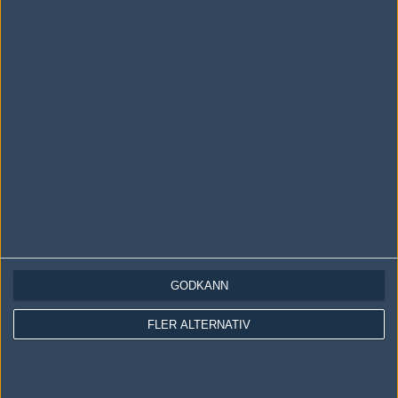
LOGGA IN
REGISTRERA DIG
Följ oss i social media
Följ oss på Facebook
Följ oss på Twitter
GODKÄNN
Följ oss på Instagram
FLER ALTERNATIV
Följ oss på Twitch
Information