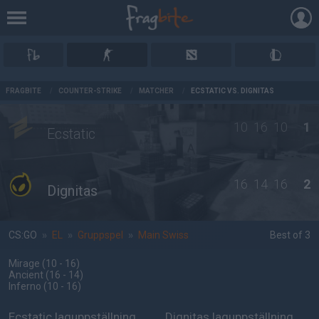
AD
FRAGBITE
/
COUNTER-STRIKE
/
MATCHER
/
ECSTATIC VS. DIGNITAS
10
16
10
1
Ecstatic
16
14
16
2
Dignitas
CS:GO
»
EL
»
Gruppspel
»
Main Swiss
Best of 3
Mirage
(10 - 16
)
Ancient
(16 - 14
)
Inferno
(10 - 16
)
Ecstatic laguppställning
Dignitas laguppställning