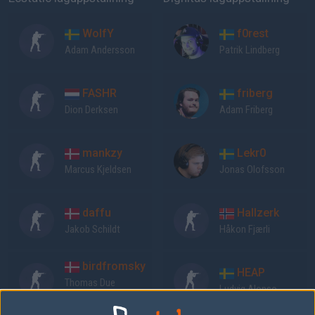
WolfY
f0rest
Adam Andersson
Patrik Lindberg
FASHR
friberg
Dion Derksen
Adam Friberg
mankzy
Lekr0
Marcus Kjeldsen
Jonas Olofsson
daffu
Hallzerk
Jakob Schildt
Håkon Fjærli
birdfromsky
HEAP
Thomas Due
Ludvig Alonso
Frederiksen