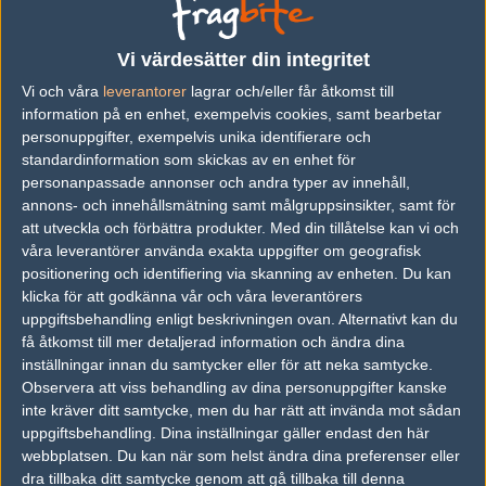
Previous results for
Ecstatic
Vi värdesätter din integritet
vs.
Savage
0-2
Vi och våra
leverantorer
lagrar och/eller får åtkomst till
information på en enhet, exempelvis cookies, samt bearbetar
vs.
AGF
2-1
personuppgifter, exempelvis unika identifierare och
vs.
Entropiq
1-2
standardinformation som skickas av en enhet för
personanpassade annonser och andra typer av innehåll,
vs.
k23
0-2
annons- och innehållsmätning samt målgruppsinsikter, samt för
att utveckla och förbättra produkter.
Med din tillåtelse kan vi och
vs.
Complexity Gaming
0-2
våra leverantörer använda exakta uppgifter om geografisk
vs.
ENTERPRISE esports
2-1
positionering och identifiering via skanning av enheten. Du kan
klicka för att godkänna vår och våra leverantörers
uppgiftsbehandling enligt beskrivningen ovan. Alternativt kan du
Previous results for
Dignitas
få åtkomst till mer detaljerad information och ändra dina
inställningar innan du samtycker eller för att neka samtycke.
vs.
HAVU Gaming
2-1
Observera att viss behandling av dina personuppgifter kanske
vs.
Eternal Fire
1-2
inte kräver ditt samtycke, men du har rätt att invända mot sådan
uppgiftsbehandling. Dina inställningar gäller endast den här
vs.
BLINK
2-1
webbplatsen. Du kan när som helst ändra dina preferenser eller
dra tillbaka ditt samtycke genom att gå tillbaka till denna
vs.
Tricked Esport
2-0