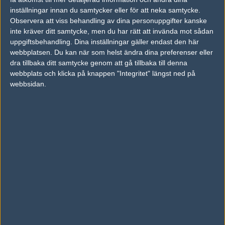
inställningar innan du samtycker eller för att neka samtycke.
Previous results for
VP.Prodigy
Observera att viss behandling av dina personuppgifter kanske
inte kräver ditt samtycke, men du har rätt att invända mot sådan
vs.
KOVA Esports
2-0
uppgiftsbehandling. Dina inställningar gäller endast den här
vs.
Apeks
2-1
webbplatsen. Du kan när som helst ändra dina preferenser eller
dra tillbaka ditt samtycke genom att gå tillbaka till denna
vs.
1WIN
2-0
webbplats och klicka på knappen "Integritet" längst ned på
webbsidan.
vs.
Natus Vincere Junior
2-0
vs.
Astralis Talent
2-0
vs.
Mouz NXT
17-19
Previous results for
FURIA Academy
vs.
Natus Vincere Junior
16-8
vs.
Young Ninjas
16-11
vs.
BIG Academy
16-6
vs.
VP.Prodigy
13-16