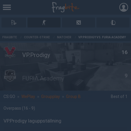
AD
FRAGBITE
/
COUNTER-STRIKE
/
MATCHER
/
VP.PRODIGY VS. FURIA ACADEMY
16
VP.Prodigy
9
FURIA Academy
CS:GO
»
WePlay
»
Groupplay
»
Group B
Best of 1
Overpass
(16 - 9
)
VP.Prodigy laguppställning