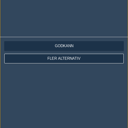
GODKÄNN
LOGGA IN
REGISTRERA DIG
FLER ALTERNATIV
Följ oss i social media
Följ oss på Facebook
Följ oss på Twitter
Följ oss på Instagram
Följ oss på Twitch
Information