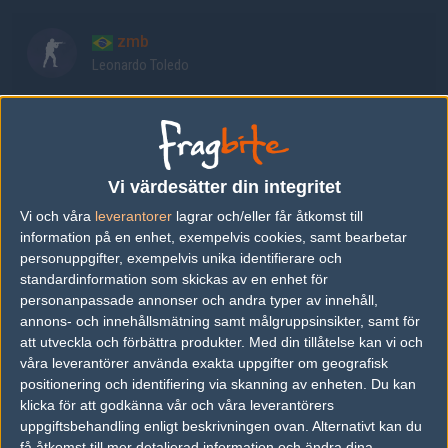
zmb
Leonardo Toledo
brunin
Bruno Rodrigues
Vi värdesätter din integritet
msr
Vi och våra
leverantorer
lagrar och/eller får åtkomst till
Leonardo Caixeta
information på en enhet, exempelvis cookies, samt bearbetar
personuppgifter, exempelvis unika identifierare och
standardinformation som skickas av en enhet för
kauez
personanpassade annonser och andra typer av innehåll,
Kaue Kaschuk
annons- och innehållsmätning samt målgruppsinsikter, samt för
att utveckla och förbättra produkter.
Med din tillåtelse kan vi och
våra leverantörer använda exakta uppgifter om geografisk
decenty
positionering och identifiering via skanning av enheten. Du kan
Lucas Bacelar
klicka för att godkänna vår och våra leverantörers
uppgiftsbehandling enligt beskrivningen ovan. Alternativt kan du
få åtkomst till mer detaljerad information och ändra dina