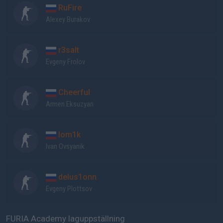
RuFire
Alexey Burakov
r3salt
Evgeny Frolov
Cheerful
Armen Eksuzyan
lom1k
Ivan Ovsyanik
delus1onn
Evgeny Plottsov
FURIA Academy laguppställning