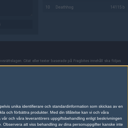
10
Deathhog
14115 b
AD
G
vsrättslagen. Citat eller texter baserade på Fragbites innehåll ska följas
nt och överensstämmer inte nödvändigtvis med Fragbites åsikter.
en kan du skicka iväg ett email till
vår support
.
tion så som t.ex. användarnamn. Cookies sparas även när man deltar i
pelvis unika identifierare och standardinformation som skickas av en
du stänga av cookies i din webbläsares inställningar eller välja att inte
la och förbättra produkter.
Med din tillåtelse kan vi och våra
ktronisk kommunikation som trädde i kraft 25 juli 2003.
a vår och våra leverantörers uppgiftsbehandling enligt beskrivningen
e.
Observera att viss behandling av dina personuppgifter kanske inte