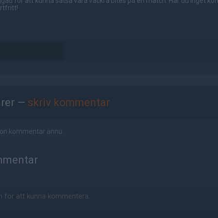
gad för att kunna satsa våra vackra bites på en match. Har du inget ko
tfritt!
rer —
skriv kommentar
ågon kommentar ännu.
mmentar