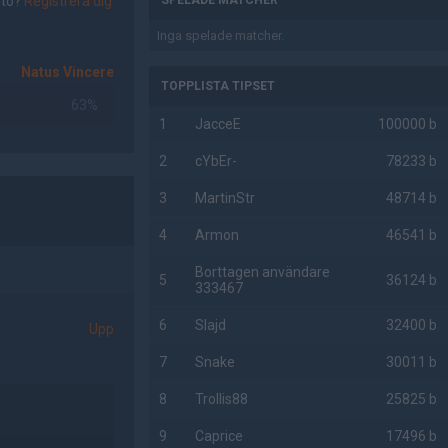
nto?
Registrera dig
SPELADE MATCHER
Inga spelade matcher.
Natus Vincere
TOPPLISTA TIPSET
63%
1
JacceE
100000 b
2
cYbEr-
78233 b
3
MartinStr
48714 b
4
Armon
46541 b
Borttagen användare
5
36124 b
333467
6
Slajd
32400 b
Upp
7
Snake
30011 b
8
Trollis88
25825 b
9
Caprice
17496 b