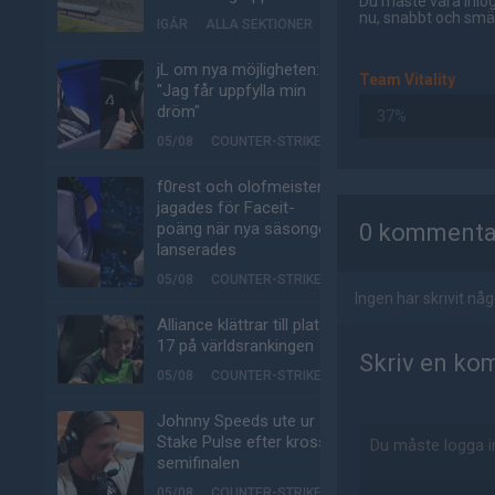
Du måste vara inlog
nu, snabbt och smär
IGÅR
ALLA SEKTIONER
jL om nya möjligheten:
Team Vitality
"Jag får uppfylla min
dröm"
37%
05/08
COUNTER-STRIKE
f0rest och olofmeister
AD
jagades för Faceit-
poäng när nya säsongen
0 kommenta
lanserades
05/08
COUNTER-STRIKE
Ingen har skrivit n
Alliance klättrar till plats
17 på världsrankingen
Skriv en ko
05/08
COUNTER-STRIKE
Johnny Speeds ute ur
Stake Pulse efter kross i
semifinalen
05/08
COUNTER-STRIKE