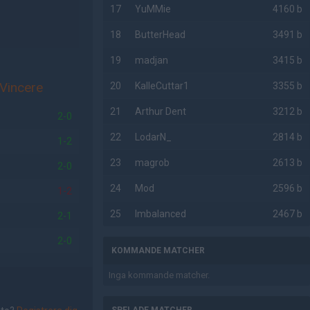
17
YuMMie
4160 b
18
ButterHead
3491 b
19
madjan
3415 b
Vincere
20
KalleCuttar1
3355 b
21
Arthur Dent
3212 b
2-0
22
LodarN_
2814 b
1-2
23
magrob
2613 b
2-0
24
Mod
2596 b
1-2
25
Imbalanced
2467 b
2-1
2-0
KOMMANDE MATCHER
Inga kommande matcher.