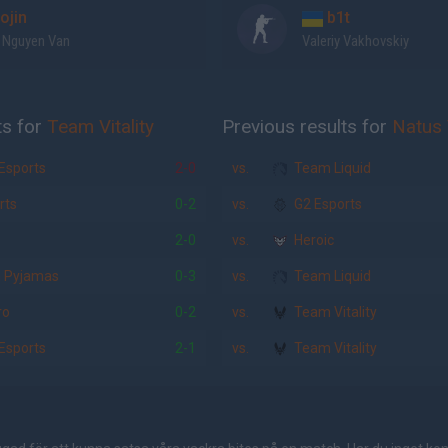
ojin
b1t
 Nguyen Van
Valeriy Vakhovskiy
ts for
Team Vitality
Previous results for
Natus 
Esports
2-0
vs.
Team Liquid
rts
0-2
vs.
G2 Esports
2-0
vs.
Heroic
n Pyjamas
0-3
vs.
Team Liquid
ro
0-2
vs.
Team Vitality
Esports
2-1
vs.
Team Vitality