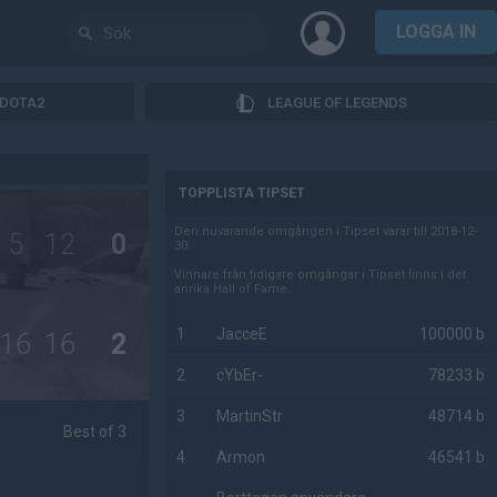
LOGGA IN
DOTA2
LEAGUE OF LEGENDS
AD
TOPPLISTA TIPSET
Den nuvarande omgången i Tipset varar till 2018-12-
5
12
0
30.
Vinnare från tidigare omgångar i Tipset finns i det
anrika Hall of Fame.
1
JacceE
100000 b
16
16
2
2
cYbEr-
78233 b
3
MartinStr
48714 b
Best of 3
4
Armon
46541 b