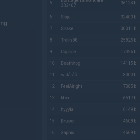
Borttagen användare
5
36124 b
333467
6
Slajd
32400 b
ing
7
Snake
30011 b
8
Trollis88
25825 b
9
Caprice
17496 b
10
Deathhog
14115 b
11
vadåråå
8000 b
12
FeelAlright
7085 b
13
lifox
6517 b
14
hyyyla
6149 b
15
Bruiser
4608 b
16
zaphio
4569 b