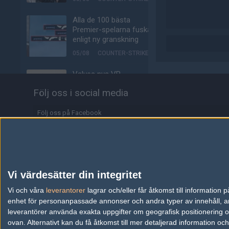
Alla de 100 bästa
Premier-spelarna fuskar
enligt ny granskning
05/08
COUNTER-STRIKE
Valves nya VR-
headset ser ut att bli
Följ oss i social media
ännu dyrare
04/08
HÅRDVARA
Följ oss på Facebook
Tonåring släppte
Följ oss på Twitter
skämtspel för 1 900 kr –
tjänade miljoner
Följ oss på Instagram
04/08
ALLA SEKTIONER
Följ oss på Twitch
Vi värdesätter din integritet
Media: jL klar för Vitality
Information
Vi och våra
leverantorer
lagrar och/eller får åtkomst till informatio
– hoppar in för nyblivna
enhet för personanpassade annonser och andra typer av innehåll, ann
papporna
Annonsering
leverantörer använda exakta uppgifter om geografisk positionering oc
04/08
COUNTER-STRIKE
ovan. Alternativt kan du få åtkomst till mer detaljerad information oc
Copyright och Privacy Policy