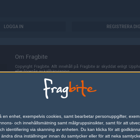
LOGGA IN
REGISTRERA DI
Om Fragbite
Copyright Fragbite. Allt innehåll på Fragbite är skyddat enligt Uppho
eller föregås av källhänvisning.
Alla åsikter uttryckta på Fragbite representerar varje enskild skribe
Programmering och design av
Fredric Bohlin
. För frågor rörande sajt
Cookies
Fragbite använder cookies för att spara användarspecifik informa
n på en enhet, exempelvis cookies, samt bearbetar personuppgifter, exem
omröstningar och för att föra statistik. För att slippa cookies kan 
ons- och innehållsmätning samt målgruppsinsikter, samt för att utveck
besöka Fragbite. Den här textraden finns här på grund av lagen om ele
h identifiering via skanning av enheten. Du kan klicka för att godkänn
h ändra dina inställningar innan du samtycker eller för att neka samtyck