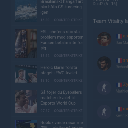
Brasilianskt hangarfartyg
Dust2
(5 - 16
)
ska hålla CS-turnering –
igen
Team Vitality 
16:30
COUNTER-STRIKE
ESL-chefens största
ap
problem med esporten:
Fansen betalar inte för
Dan Ma
sig
13:52
COUNTER-STRIKE
sh
Richard
Heroic klarar första
steget i EWC-kvalet
13:10
COUNTER-STRIKE
Z
Mathie
Så följer du Eyeballers
matcher i kvalet till
Esports World Cup
mi
07:37
COUNTER-STRIKE
Kévin R
Roblox värde rasar med