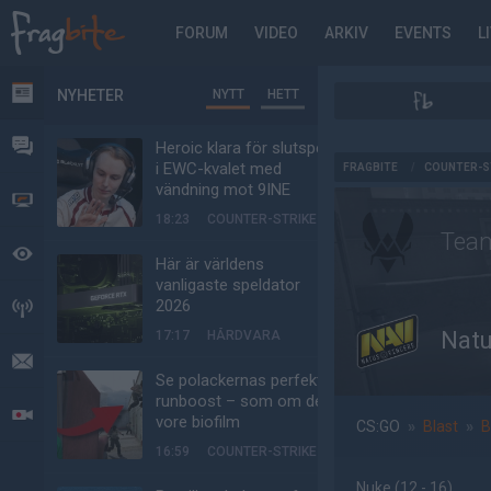
FORUM
VIDEO
ARKIV
EVENTS
L
NYHETER
NYTT
HETT
NYHETER
FORUM
Heroic klara för slutspel
AD
i EWC-kvalet med
FRAGBITE
/
COUNTER-S
vändning mot 9INE
VIDEO
18:23
COUNTER-STRIKE
Team
BEVAKAT
Här är världens
vanligaste speldator
2026
HÄNDELSER
Natu
17:17
HÅRDVARA
MEDDELANDEN
Se polackernas perfekta
runboost – som om det
LIVESÄNDNINGAR
vore biofilm
CS:GO
»
Blast
»
B
16:59
COUNTER-STRIKE
Nuke
(12 - 16
)