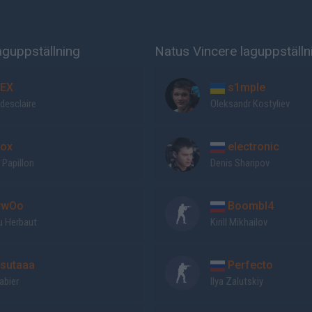
laguppställning
Natus Vincere laguppställn
EX
s1mple
desclaire
Oleksandr Kostyliev
ox
electronic
 Papillon
Denis Sharipov
ywOo
Boombl4
u Herbaut
Kirill Mikhailov
sutaaa
Perfecto
abier
Ilya Zalutskiy