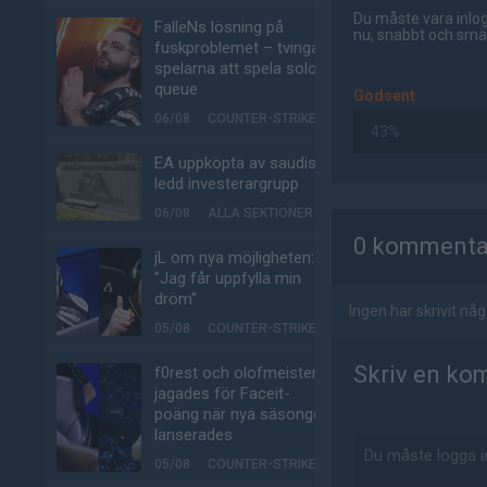
Du måste vara inlog
FalleNs lösning på
nu, snabbt och smär
fuskproblemet – tvinga
spelarna att spela solo-
queue
Godsent
06/08
COUNTER-STRIKE
43%
EA uppköpta av saudisk-
ledd investerargrupp
AD
06/08
ALLA SEKTIONER
0 kommenta
jL om nya möjligheten:
"Jag får uppfylla min
dröm"
Ingen har skrivit n
05/08
COUNTER-STRIKE
Skriv en ko
f0rest och olofmeister
jagades för Faceit-
poäng när nya säsongen
lanserades
05/08
COUNTER-STRIKE