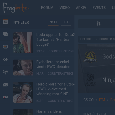
FORUM
VIDEO
ARKIV
EVENTS
L
NYHETER
NYTT
HETT
NYHETER
FORUM
Loda öppnar för Dota2-
AD
återkomst: "Har bra
FRAGBITE
/
COUNTER-S
budget"
VIDEO
13:07
COUNTER-STRIKE
Gods
BEVAKAT
Eyeballers tar enkel
vinst i EWC-debuten
HÄNDELSER
IGÅR
COUNTER-STRIKE
Ninj
Heroic klara för slutspel
MEDDELANDEN
i EWC-kvalet med
vändning mot 9INE
LIVESÄNDNINGAR
CS:GO
»
IEM
»
Br
IGÅR
COUNTER-STRIKE
Här är världens
Nuke
(10 - 16
)