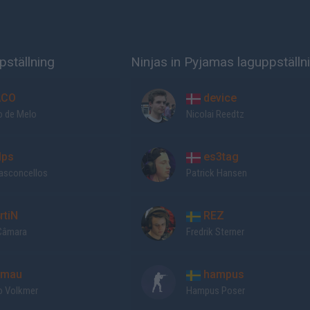
ställning
Ninjas in Pyjamas laguppställn
ACO
device
o de Melo
Nicolai Reedtz
lps
es3tag
asconcellos
Patrick Hansen
rtiN
REZ
Câmara
Fredrik Sterner
mau
hampus
o Volkmer
Hampus Poser