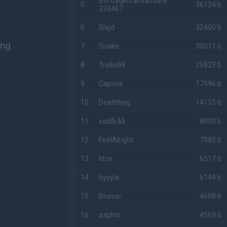
Borttagen användare
5
36124 b
333467
6
Slajd
32400 b
ing
7
Snake
30011 b
8
Trollis88
25825 b
9
Caprice
17496 b
10
Deathhog
14115 b
11
vadåråå
8000 b
12
FeelAlright
7085 b
13
lifox
6517 b
14
hyyyla
6149 b
15
Bruiser
4608 b
16
zaphio
4569 b