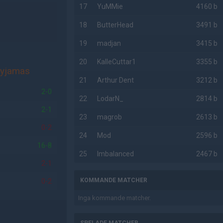
17
YuMMie
4160 b
18
ButterHead
3491 b
19
madjan
3415 b
20
KalleCuttar1
3355 b
Pyjamas
21
Arthur Dent
3212 b
2-0
22
LodarN_
2814 b
2-1
23
magrob
2613 b
0-2
24
Mod
2596 b
16-8
25
Imbalanced
2467 b
2-1
KOMMANDE MATCHER
0-2
Inga kommande matcher.