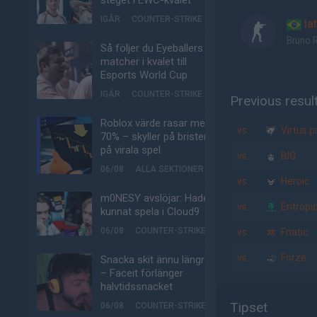
steget i EWC-kvalet
IGÅR
COUNTER-STRIKE
la
Bruno 
Så följer du Eyeballers
matcher i kvalet till
Esports World Cup
IGÅR
COUNTER-STRIKE
Previous resul
Roblox värde rasar med
vs.
Virtus.p
70% – skyller på bristen
på virala spel
vs.
BIG
06/08
ALLA SEKTIONER
vs.
Heroic
m0NESY avslöjar: Hade
vs.
Entropi
kunnat spela i Cloud9
06/08
COUNTER-STRIKE
vs.
Fnatic
vs.
Forze
Snacka skit ännu längre
– Faceit förlänger
halvtidssnacket
Tipset
06/08
COUNTER-STRIKE