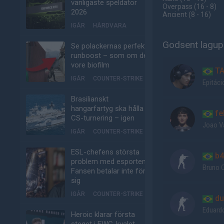
vanligaste speldator
Overpass
(16 - 8
)
2026
Ancient
(8 - 16
)
IGÅR
HÅRDVARA
Godsent lagupp
Se polackernas perfekta
runboost – som om det
vore biofilm
T
IGÅR
COUNTER-STRIKE
Epitáci
Brasilianskt
hangarfartyg ska hålla
fe
CS-turnering – igen
Joao V
IGÅR
COUNTER-STRIKE
ESL-chefens största
b4
problem med esporten:
Bruno 
Fansen betalar inte för
sig
IGÅR
COUNTER-STRIKE
du
Eduard
Heroic klarar första