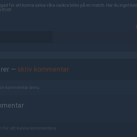
gad för att kunna satsa våra vackra bites på en match. Har du inget ko
tfritt!
rer —
skriv kommentar
ågon kommentar ännu.
mmentar