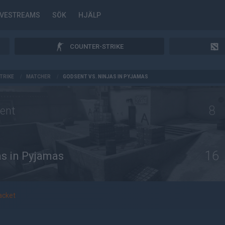
IVESTREAMS
SÖK
HJÄLP
COUNTER-STRIKE
TRIKE
/
MATCHER
/
GODSENT VS. NINJAS IN PYJAMAS
8
ent
16
as in Pyjamas
acket