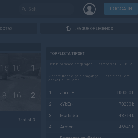
LOGGA IN
DOTA2
LEAGUE OF LEGENDS
AD
TOPPLISTA TIPSET
Den nuvarande omgången i Tipset varar till 2018-12-
16
10
1
30.
Vinnare från tidigare omgångar i Tipset finns i det
anrika Hall of Fame.
1
JacceE
100000 b
8
16
2
2
cYbEr-
78233 b
3
MartinStr
48714 b
Best of 3
4
Armon
46541 b