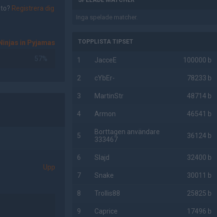
SPELADE MATCHER
nto?
Registrera dig
Inga spelade matcher.
TOPPLISTA TIPSET
Ninjas in Pyjamas
57%
1
JacceE
100000 b
2
cYbEr-
78233 b
3
MartinStr
48714 b
4
Armon
46541 b
Borttagen användare
5
36124 b
333467
6
Slajd
32400 b
Upp
7
Snake
30011 b
8
Trollis88
25825 b
9
Caprice
17496 b