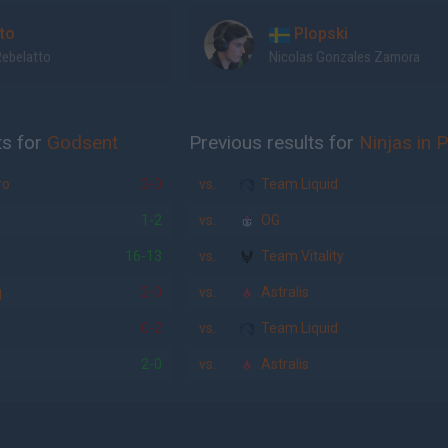
tto
Plopski
Rebelatto
Nicolas Gonzales Zamora
ts for
Godsent
Previous results for
Ninjas in 
ro
2-0
vs.
Team Liquid
1-2
vs.
OG
16-13
vs.
Team Vitality
q
2-0
vs.
Astralis
0-2
vs.
Team Liquid
2-0
vs.
Astralis