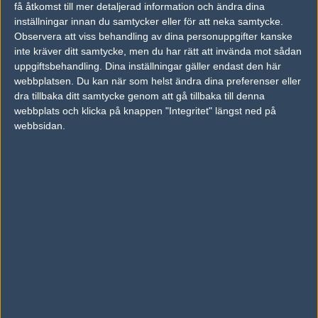
få åtkomst till mer detaljerad information och ändra dina
inställningar innan du samtycker eller för att neka samtycke.
Observera att viss behandling av dina personuppgifter kanske
Previous results for
Faze Clan
inte kräver ditt samtycke, men du har rätt att invända mot sådan
uppgiftsbehandling. Dina inställningar gäller endast den här
vs.
Natus Vincere
2-0
webbplatsen. Du kan när som helst ändra dina preferenser eller
vs.
Gambit Esports
1-2
dra tillbaka ditt samtycke genom att gå tillbaka till denna
webbplats och klicka på knappen "Integritet" längst ned på
vs.
Heroic
2-1
webbsidan.
vs.
Team Vitality
2-0
vs.
Team Spirit
2-1
vs.
Astralis
2-0
Previous results for
Mousesports
vs.
Team Liquid
1-2
vs.
Gambit Esports
2-1
vs.
Evil Geniuses
2-0