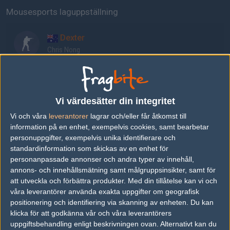
Mousesports laguppställning
Dexter
Chris Nong
acoR
Frederik Gyldstrand
Vi värdesätter din integritet
Vi och våra
leverantorer
lagrar och/eller får åtkomst till
frozen
information på en enhet, exempelvis cookies, samt bearbetar
David Čerňanský
personuppgifter, exempelvis unika identifierare och
standardinformation som skickas av en enhet för
personanpassade annonser och andra typer av innehåll,
ropz
annons- och innehållsmätning samt målgruppsinsikter, samt för
Robin Kool
att utveckla och förbättra produkter.
Med din tillåtelse kan vi och
våra leverantörer använda exakta uppgifter om geografisk
positionering och identifiering via skanning av enheten. Du kan
Bymas
klicka för att godkänna vår och våra leverantörers
uppgiftsbehandling enligt beskrivningen ovan. Alternativt kan du
Aurimas Pipiras