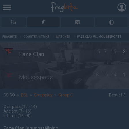
AD
FRAGBITE
/
COUNTER-STRIKE
/
MATCHER
/
FAZE CLAN VS. MOUSESPORTS
16
7
16
2
Faze Clan
8
16
14
1
Mousesports
CS:GO
»
ESL
»
Groupplay
»
Group C
Best of 3
Overpass
(16 - 14
)
Ancient
(7 - 16
)
Inferno
(16 - 8
)
Faze Clan laguppställning