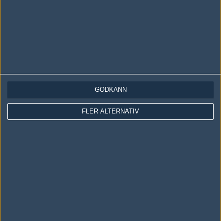
GODKÄNN
LOGGA IN
REGISTRERA DIG
FLER ALTERNATIV
Följ oss i social media
Följ oss på Facebook
Följ oss på Twitter
Följ oss på Instagram
Följ oss på Twitch