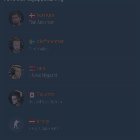
karrigan
Finn Andersen
olofmeister
Olof Kajbjer
rain
Håvard Nygaard
Twistzz
Russel Van Dulken
broky
Helvijs Saukants