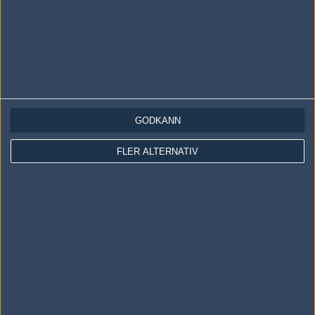
GODKÄNN
LOGGA IN
REGISTRERA DIG
FLER ALTERNATIV
Följ oss i social media
Följ oss på Facebook
Följ oss på Twitter
Följ oss på Instagram
Följ oss på Twitch
Information