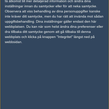
få åtkomst till mer detaljerad information och ändra dina
inställningar innan du samtycker eller för att neka samtycke.
Previous results for
Gambit Esports
Observera att viss behandling av dina personuppgifter kanske
inte kräver ditt samtycke, men du har rätt att invända mot sådan
vs.
Entropiq
2-0
uppgiftsbehandling. Dina inställningar gäller endast den här
webbplatsen. Du kan när som helst ändra dina preferenser eller
vs.
Furia Esports
2-0
dra tillbaka ditt samtycke genom att gå tillbaka till denna
webbplats och klicka på knappen "Integritet" längst ned på
vs.
Team Liquid
2-1
webbsidan.
vs.
Team One
2-0
vs.
Faze Clan
1-2
vs.
G2 Esports
1-2
Previous results for
Ninjas in Pyjamas
vs.
Furia Esports
1-2
vs.
Team One
2-0
vs.
Entropiq
2-0