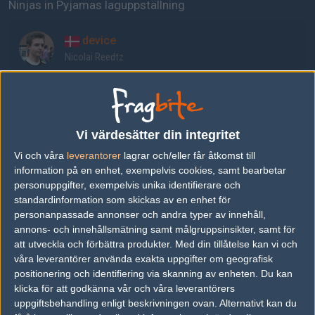
Ninjas in Pyjamas laguppställning
device
Nicolai Reedtz
REZ
Fredrik Sterner
Vi värdesätter din integritet
Vi och våra
leverantorer
lagrar och/eller får åtkomst till
hampus
information på en enhet, exempelvis cookies, samt bearbetar
Hampus Poser
personuppgifter, exempelvis unika identifierare och
standardinformation som skickas av en enhet för
personanpassade annonser och andra typer av innehåll,
Plopski
annons- och innehållsmätning samt målgruppsinsikter, samt för
Nicolas Gonzales Zamora
att utveckla och förbättra produkter.
Med din tillåtelse kan vi och
våra leverantörer använda exakta uppgifter om geografisk
positionering och identifiering via skanning av enheten. Du kan
LNZ
klicka för att godkänna vår och våra leverantörers
Linus Holtäng
uppgiftsbehandling enligt beskrivningen ovan. Alternativt kan du