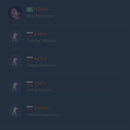
HObbit
Abay Khassenov
interz
Timofey Yakushin
Ax1Le
Sergey Rykhtorov
sh1ro
Dmitry Sokolov
nafany
Vladislav Gorshkov