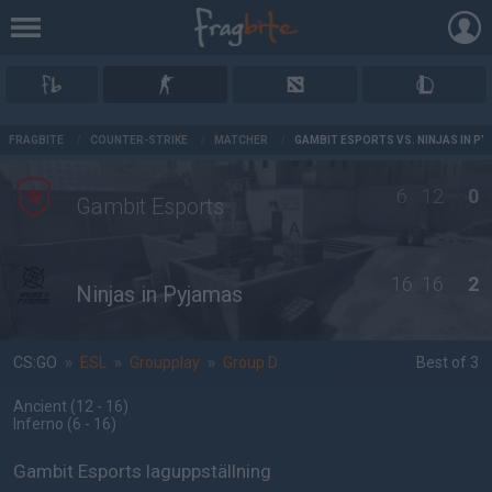
AD
FRAGBITE
/
COUNTER-STRIKE
/
MATCHER
/
GAMBIT ESPORTS VS. NINJAS IN P
6
12
0
Gambit Esports
16
16
2
Ninjas in Pyjamas
CS:GO
»
ESL
»
Groupplay
»
Group D
Best of 3
Ancient
(12 - 16
)
Inferno
(6 - 16
)
Gambit Esports laguppställning