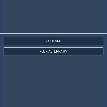
GODKÄNN
LOGGA IN
REGISTRERA DIG
FLER ALTERNATIV
Följ oss i social media
Följ oss på Facebook
Följ oss på Twitter
Följ oss på Instagram
Följ oss på Twitch
Information