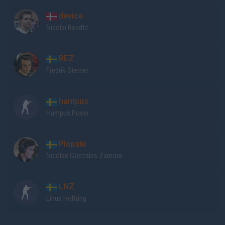
device
Nicolai Reedtz
REZ
Fredrik Sterner
hampus
Hampus Poser
Plopski
Nicolas Gonzales Zamora
LNZ
Linus Holtäng