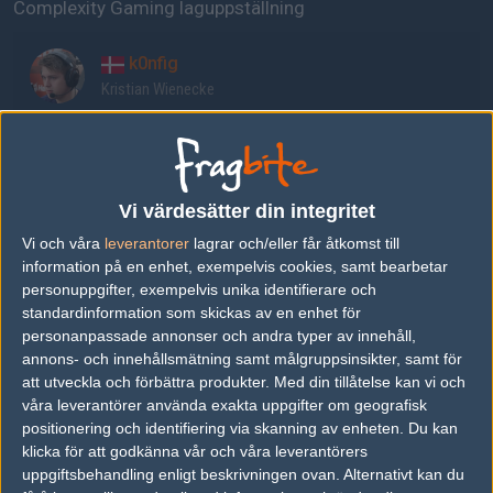
Complexity Gaming laguppställning
k0nfig
Kristian Wienecke
RUSH
Will Wierzba
Vi värdesätter din integritet
Vi och våra
leverantorer
lagrar och/eller får åtkomst till
jks
information på en enhet, exempelvis cookies, samt bearbetar
Justin Savage
personuppgifter, exempelvis unika identifierare och
standardinformation som skickas av en enhet för
personanpassade annonser och andra typer av innehåll,
poizon
annons- och innehållsmätning samt målgruppsinsikter, samt för
Valentin Vasilev
att utveckla och förbättra produkter.
Med din tillåtelse kan vi och
våra leverantörer använda exakta uppgifter om geografisk
positionering och identifiering via skanning av enheten. Du kan
blameF
klicka för att godkänna vår och våra leverantörers
Benjamin Bremer
uppgiftsbehandling enligt beskrivningen ovan. Alternativt kan du