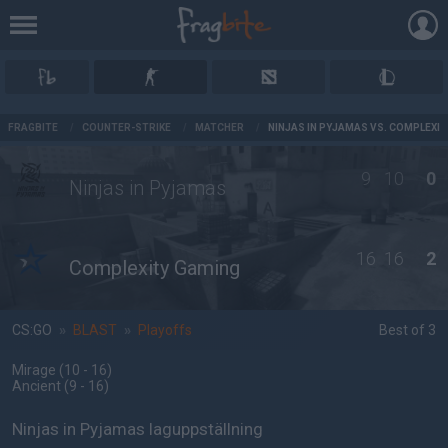
AD
FRAGBITE
/
COUNTER-STRIKE
/
MATCHER
/
NINJAS IN PYJAMAS VS. COMPLEXI
9
10
0
Ninjas in Pyjamas
16
16
2
Complexity Gaming
CS:GO
»
BLAST
»
Playoffs
Best of 3
Mirage
(10 - 16
)
Ancient
(9 - 16
)
Ninjas in Pyjamas laguppställning