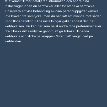
få åtkomst till mer detaljerad information och ändra dina
inställningar innan du samtycker eller för att neka samtycke.
Previous results for
Ninjas in Pyjamas
Observera att viss behandling av dina personuppgifter kanske
inte kräver ditt samtycke, men du har rätt att invända mot sådan
vs.
Virtus.pro
2-1
uppgiftsbehandling. Dina inställningar gäller endast den här
webbplatsen. Du kan när som helst ändra dina preferenser eller
vs.
Heroic
2-0
dra tillbaka ditt samtycke genom att gå tillbaka till denna
webbplats och klicka på knappen "Integritet" längst ned på
vs.
Fnatic
2-1
webbsidan.
vs.
OG
9-16
vs.
Mousesports
2-1
vs.
G2 Esports
1-2
Previous results for
Complexity Gaming
vs.
Gambit Esports
1-2
vs.
FunPlus Phoenix
1-2
vs.
Sprout
0-2