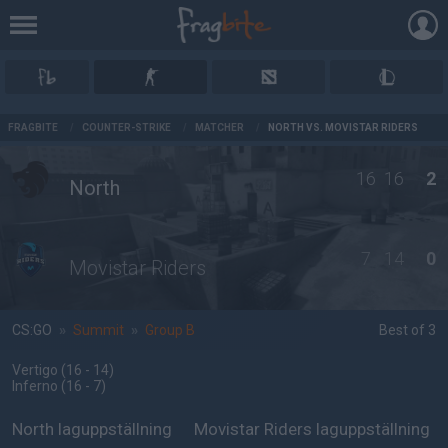
AD
FRAGBITE
/
COUNTER-STRIKE
/
MATCHER
/
NORTH VS. MOVISTAR RIDERS
16
16
2
North
7
14
0
Movistar Riders
CS:GO
»
Summit
»
Group B
Best of 3
Vertigo
(16 - 14
)
Inferno
(16 - 7
)
North laguppställning
Movistar Riders laguppställning