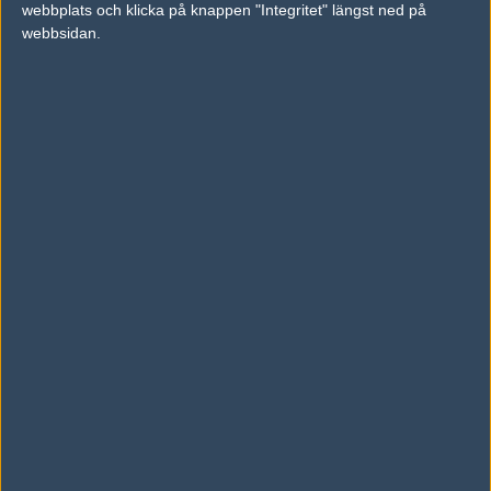
webbplats och klicka på knappen "Integritet" längst ned på
vs.
North
2-0
webbsidan.
vs.
Copenhagen Flames
2-0
Tipset
Du måste vara inloggad för att kunna satsa våra vackra bites på en
match. Har du inget konto?
Registrera dig
nu, snabbt och smärtfritt!
North
Movistar Riders
53%
47%
AD
0 kommentarer —
skriv kommentar
Ingen har skrivit någon kommentar ännu.
Skriv en kommentar
Upp