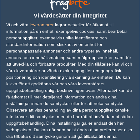
Previous results for
North
Vi värdesätter din integritet
vs.
Team Vitality
2-0
Vi och våra
leverantorer
lagrar och/eller får åtkomst till
vs.
Movistar Riders
2-1
information på en enhet, exempelvis cookies, samt bearbetar
personuppgifter, exempelvis unika identifierare och
vs.
Heroic
0-2
standardinformation som skickas av en enhet för
personanpassade annonser och andra typer av innehåll,
vs.
Astralis
2-0
annons- och innehållsmätning samt målgruppsinsikter, samt för
vs.
G2 Esports
1-2
att utveckla och förbättra produkter.
Med din tillåtelse kan vi och
våra leverantörer använda exakta uppgifter om geografisk
vs.
Godsent
2-1
positionering och identifiering via skanning av enheten. Du kan
klicka för att godkänna vår och våra leverantörers
Previous results for
Movistar Riders
uppgiftsbehandling enligt beskrivningen ovan. Alternativt kan du
få åtkomst till mer detaljerad information och ändra dina
vs.
FATE eSports
0-2
inställningar innan du samtycker eller för att neka samtycke.
Observera att viss behandling av dina personuppgifter kanske
vs.
North
2-1
inte kräver ditt samtycke, men du har rätt att invända mot sådan
vs.
Fnatic
0-2
uppgiftsbehandling. Dina inställningar gäller endast den här
webbplatsen. Du kan när som helst ändra dina preferenser eller
vs.
Godsent
0-2
dra tillbaka ditt samtycke genom att gå tillbaka till denna