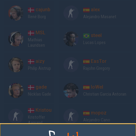
cajunb
alex
René Borg
Alejandro Masanet
MSL
steel
Mathias
Lucas Lopes
Lauridsen
aizy
EasTor
Philip Aistrup
Rajohn Gregory
gade
loWel
Nicklas Gade
Christian Garcia Antoran
Kristou
mopoz
Kristoffer
Alejandro Cano
Aamand