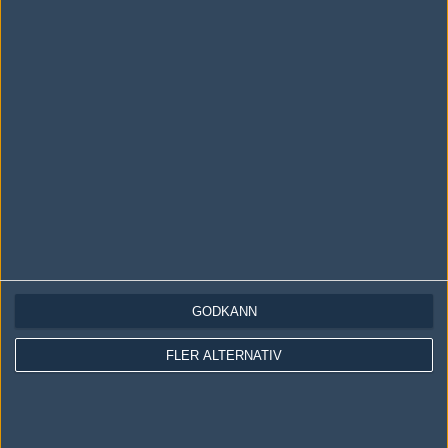
LOGGA IN
REGISTRERA DIG
Följ oss i social media
Följ oss på Facebook
Följ oss på Twitter
GODKÄNN
Följ oss på Instagram
FLER ALTERNATIV
Följ oss på Twitch
Information