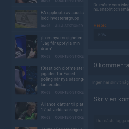
06/08
COUNTER-STRIKE
Du måste vara inlog
nu, snabbt och smär
EA uppköpta av saudisk-
ledd investerargrupp
Heroic
06/08
ALLA SEKTIONER
50%
jL om nya möjligheten:
"Jag får uppfylla min
dröm"
AD
05/08
COUNTER-STRIKE
0 kommenta
f0rest och olofmeister
jagades för Faceit-
poäng när nya säsongen
Ingen har skrivit n
lanserades
05/08
COUNTER-STRIKE
Skriv en ko
Alliance klättrar till plats
17 på världsrankingen
05/08
COUNTER-STRIKE