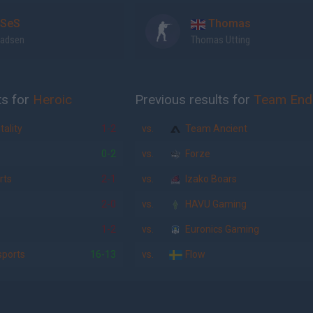
SeS
Thomas
adsen
Thomas Utting
ts for
Heroic
Previous results for
Team End
ality
1-2
vs.
Team Ancient
0-2
vs.
Forze
rts
2-1
vs.
Izako Boars
2-0
vs.
HAVU Gaming
1-2
vs.
Euronics Gaming
ports
16-13
vs.
Flow