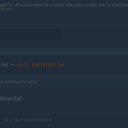
gad för att kunna satsa våra vackra bites på en match. Har du inget ko
tfritt!
rer —
skriv kommentar
ågon kommentar ännu.
mmentar