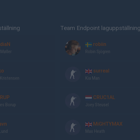
tällning
Team Endpoint laguppställnin
diaN
robiin
 Møller
Robin Sjögren
ko
surreal
 Kristensen
Kia Man
RUP
CRUC1AL
es Borup
Joey Steusel
avn
MiGHTYMAX
 Lund
Max Heath