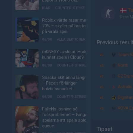
Esports World Cup
IGÅR
COUNTER-STRIKE
Te
Rene M
Roblox värde rasar med
70% – skyller på bristen
på virala spel
06/08
ALLA SEKTIONER
Previous resul
m0NESY avslöjar: Hade
vs.
Team Vit
kunnat spela i Cloud9
vs.
North
06/08
COUNTER-STRIKE
vs.
G2 Espo
Snacka skit ännu längre
– Faceit förlänger
vs.
Astralis
halvtidssnacket
06/08
COUNTER-STRIKE
vs.
Dignitas
vs.
KOVA Es
FalleNs lösning på
fuskproblemet – tvinga
spelarna att spela solo-
queue
Tipset