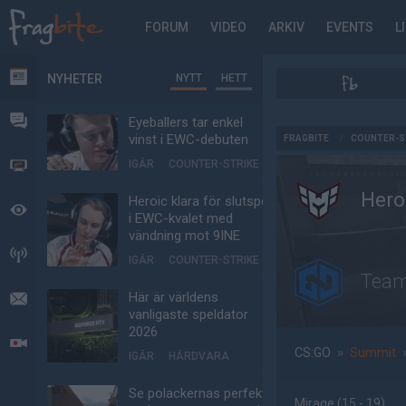
FORUM
VIDEO
ARKIV
EVENTS
L
NYHETER
NYTT
HETT
NYHETER
FORUM
Eyeballers tar enkel
AD
vinst i EWC-debuten
FRAGBITE
/
COUNTER-S
IGÅR
COUNTER-STRIKE
VIDEO
Hero
Heroic klara för slutspel
BEVAKAT
i EWC-kvalet med
vändning mot 9INE
HÄNDELSER
IGÅR
COUNTER-STRIKE
Team
Här är världens
MEDDELANDEN
vanligaste speldator
2026
LIVESÄNDNINGAR
CS:GO
»
Summit
IGÅR
HÅRDVARA
Se polackernas perfekta
Mirage
(15 - 19
)