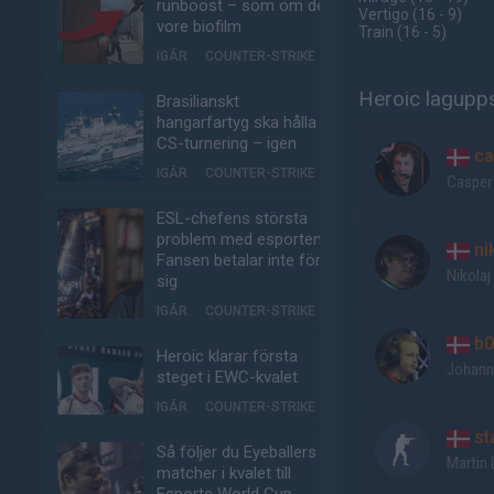
runboost – som om det
Vertigo
(16 - 9
)
vore biofilm
Train
(16 - 5
)
IGÅR
COUNTER-STRIKE
Heroic lagupps
Brasilianskt
hangarfartyg ska hålla
CS-turnering – igen
ca
IGÅR
COUNTER-STRIKE
Casper
ESL-chefens största
problem med esporten:
ni
Fansen betalar inte för
Nikolaj
sig
IGÅR
COUNTER-STRIKE
b0
Heroic klarar första
Johann
steget i EWC-kvalet
IGÅR
COUNTER-STRIKE
st
Så följer du Eyeballers
Martin
matcher i kvalet till