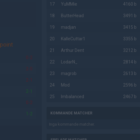
17
YuMMie
4160 b
18
ButterHead
3491 b
19
madjan
3415 b
20
KalleCuttar1
3355 b
point
21
Arthur Dent
3212 b
0-2
22
LodarN_
2814 b
2-0
23
magrob
2613 b
2-1
24
Mod
2596 b
2-1
25
Imbalanced
2467 b
0-2
KOMMANDE MATCHER
1-2
Inga kommande matcher.