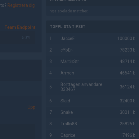
SPELADE MATCHER
nto?
Registrera dig
Inga spelade matcher.
TOPPLISTA TIPSET
Team Endpoint
50%
1
JacceE
100000 b
2
cYbEr-
78233 b
3
MartinStr
48714 b
4
Armon
46541 b
Borttagen användare
5
36124 b
333467
6
Slajd
32400 b
Upp
7
Snake
30011 b
8
Trollis88
25825 b
9
Caprice
17496 b