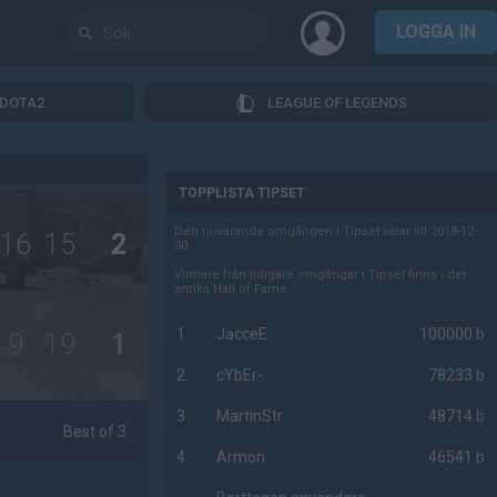
LOGGA IN
DOTA2
LEAGUE OF LEGENDS
AD
TOPPLISTA TIPSET
Den nuvarande omgången i Tipset varar till 2018-12-
16
15
2
30.
Vinnare från tidigare omgångar i Tipset finns i det
anrika Hall of Fame.
1
JacceE
100000 b
9
19
1
2
cYbEr-
78233 b
3
MartinStr
48714 b
Best of 3
4
Armon
46541 b