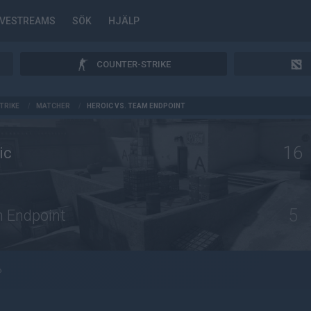
IVESTREAMS
SÖK
HJÄLP
COUNTER-STRIKE
TRIKE
/
MATCHER
/
HEROIC VS. TEAM ENDPOINT
16
ic
5
 Endpoint
»