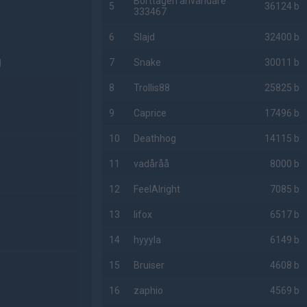
Borttagen användare
5
36124 b
333467
6
Slajd
32400 b
g
7
Snake
30011 b
8
Trollis88
25825 b
9
Caprice
17496 b
10
Deathhog
14115 b
11
vadåråå
8000 b
12
FeelAlright
7085 b
13
lifox
6517 b
14
hyyyla
6149 b
15
Bruiser
4608 b
16
zaphio
4569 b