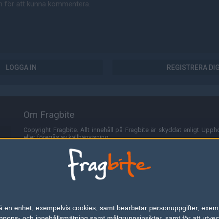
LOGGA IN
REGISTRERA DI
Om Fragbite
Copyright Fragbite. Allt innehåll på Fragbite är skyddat enligt Uppho
eller föregås av källhänvisning.
Alla åsikter uttryckta på Fragbite representerar varje enskild skribe
Programmering och design av
Fredric Bohlin
. För frågor rörande sajt
Cookies
Fragbite använder cookies för att spara användarspecifik informa
n på en enhet, exempelvis cookies, samt bearbetar personuppgifter, exem
omröstningar och för att föra statistik. För att slippa cookies kan 
ons- och innehållsmätning samt målgruppsinsikter, samt för att utveck