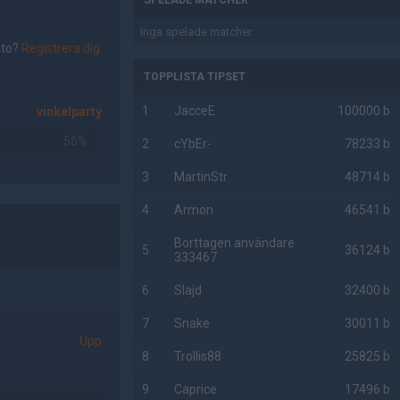
SPELADE MATCHER
Inga spelade matcher.
nto?
Registrera dig
TOPPLISTA TIPSET
1
JacceE
100000 b
vinkelparty
56%
2
cYbEr-
78233 b
3
MartinStr
48714 b
4
Armon
46541 b
Borttagen användare
5
36124 b
333467
6
Slajd
32400 b
7
Snake
30011 b
Upp
8
Trollis88
25825 b
9
Caprice
17496 b