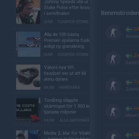
Johnny Speeds ute ur
Stake Pulse efter kross
Benimobrödern
i semifinalen
IGÅR
COUNTER-STRIKE
SK
Alla de 100 bästa
Alexan
Premier-spelarna fuskar
enligt ny granskning
IGÅR
COUNTER-STRIKE
Ze
Daniel 
Valves nya VR-
headset ser ut att bli
ännu dyrare
Tj
04/08
HÅRDVARA
Zebast
Tonåring släppte
skämtspel för 1 900 kr –
me
tjänade miljoner
Melvin
04/08
ALLA SEKTIONER
Media: jL klar för Vitality
DR