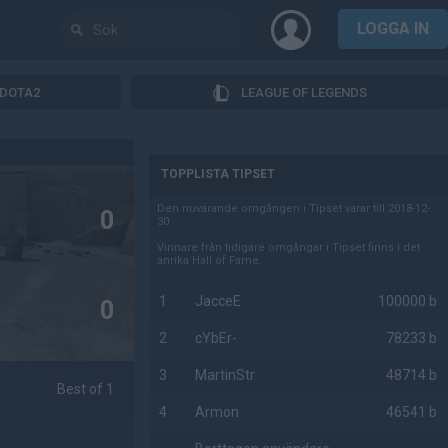
LOGGA IN
DOTA2
LEAGUE OF LEGENDS
AD
TOPPLISTA TIPSET
Den nuvarande omgången i Tipset varar till 2018-12-
0
30.
Vinnare från tidigare omgångar i Tipset finns i det
anrika Hall of Fame.
1
JacceE
100000 b
0
2
cYbEr-
78233 b
3
MartinStr
48714 b
Best of 1
4
Armon
46541 b