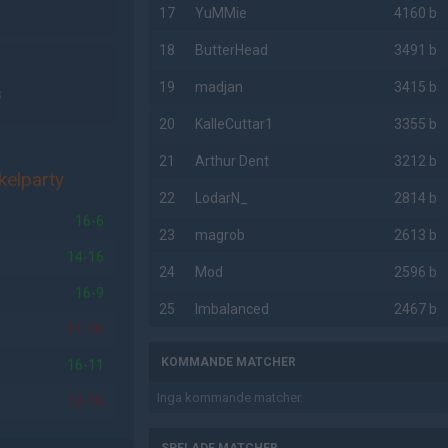
17
YuMMie
4160 b
18
ButterHead
3491 b
19
madjan
3415 b
s
20
KalleCuttar1
3355 b
21
Arthur Dent
3212 b
kelparty
22
LodarN_
2814 b
16-6
23
magrob
2613 b
14-16
24
Mod
2596 b
16-9
25
Imbalanced
2467 b
11-16
KOMMANDE MATCHER
16-11
Inga kommande matcher.
12-16