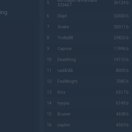
Borttagen användare
5
36124 b
333467
ning
6
Slajd
32400 b
7
Snake
30011 b
8
Trollis88
25825 b
9
Caprice
17496 b
10
Deathhog
14115 b
11
vadåråå
8000 b
12
FeelAlright
7085 b
13
lifox
6517 b
14
hyyyla
6149 b
15
Bruiser
4608 b
16
zaphio
4569 b