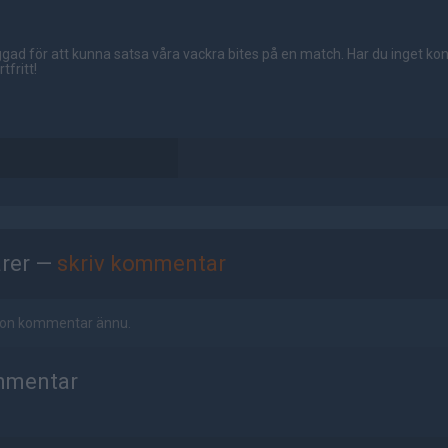
gad för att kunna satsa våra vackra bites på en match. Har du inget ko
tfritt!
rer —
skriv kommentar
ågon kommentar ännu.
mmentar