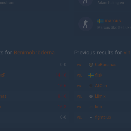
nnström
Adam Palmgren
marcus
Marcus Skotte Luk
ts for
Benimobröderna
Previous results for
vin
0-0
vs.
GoBananas
sxP
14-16
vs.
flisk
16-6
vs.
AliGon
nas
8-16
vs.
Lilmix
b
16-3
vs.
lotb
0-0
vs.
fightclub