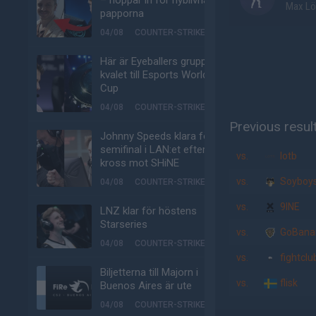
– hoppar in för nyblivna
Max Lö
papporna
04/08
COUNTER-STRIKE
Här är Eyeballers grupp i
kvalet till Esports World
Cup
04/08
COUNTER-STRIKE
Previous resul
Johnny Speeds klara för
semifinal i LAN:et efter
vs.
lotb
kross mot SHiNE
vs.
Soyboy
04/08
COUNTER-STRIKE
vs.
9INE
LNZ klar för höstens
Starseries
vs.
GoBana
04/08
COUNTER-STRIKE
vs.
fightclu
Biljetterna till Majorn i
vs.
flisk
Buenos Aires är ute
04/08
COUNTER-STRIKE