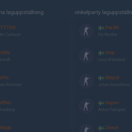
a laguppställning
vinkelparty laguppställ
YTTEN
Per0N
der Carlsson
Per Norrbin
r00x
limp
Grundh
Linus Brännlund
offe
Mejrut
ian Beckman
Johan Gustafsson
fflan
Sapec
 Svedberg
Anton Palmgren
Majk
Zeect