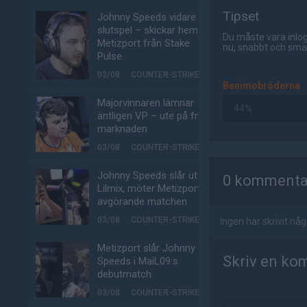
Tipset
Johnny Speeds vidare till
slutspel – skickar hem
Du måste vara inlog
Metizport från Stake
nu, snabbt och smär
Pulse
03/08
COUNTER-STRIKE
Benimobröderna
Majorvinnaren lämnar
44%
äntligen VP – ute på fria
marknaden
03/08
COUNTER-STRIKE
AD
Johnny Speeds slår ut
0 kommenta
Lilmix, möter Metizport i
avgörande matchen
03/08
COUNTER-STRIKE
Ingen har skrivit n
Metizport slår Johnny
Skriv en ko
Speeds i MaiL09:s
debutmatch
03/08
COUNTER-STRIKE