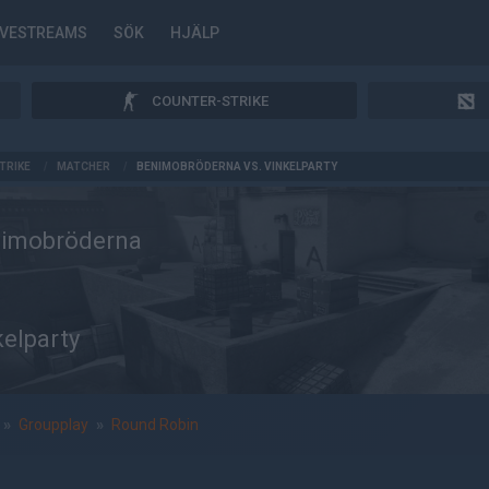
IVESTREAMS
SÖK
HJÄLP
COUNTER-STRIKE
TRIKE
/
MATCHER
/
BENIMOBRÖDERNA VS. VINKELPARTY
imobröderna
kelparty
»
Groupplay
»
Round Robin