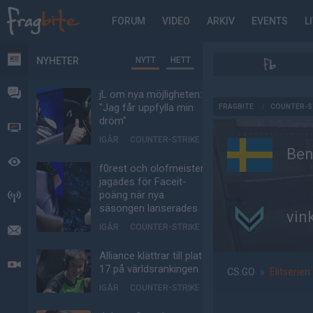
FORUM
VIDEO
ARKIV
EVENTS
L
NYHETER
NYTT
HETT
NYHETER
FORUM
jL om nya möjligheten:
AD
"Jag får uppfylla min
FRAGBITE
/
COUNTER-S
dröm"
VIDEO
IGÅR
COUNTER-STRIKE
Ben
BEVAKAT
f0rest och olofmeister
jagades för Faceit-
poäng när nya
HÄNDELSER
säsongen lanserades
vin
IGÅR
COUNTER-STRIKE
MEDDELANDEN
Alliance klättrar till plats
LIVESÄNDNINGAR
17 på världsrankingen
CS:GO
»
Elitserien
IGÅR
COUNTER-STRIKE