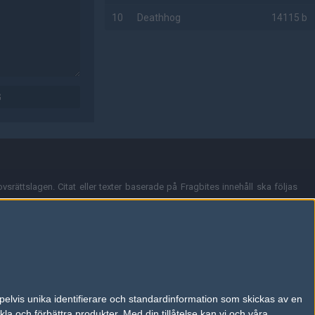
10
Deathhog
14115 b
AD
G
vsrättslagen. Citat eller texter baserade på Fragbites innehåll ska följas
nt och överensstämmer inte nödvändigtvis med Fragbites åsikter.
en kan du skicka iväg ett email till
vår support
.
tion så som t.ex. användarnamn. Cookies sparas även när man deltar i
pelvis unika identifierare och standardinformation som skickas av en
du stänga av cookies i din webbläsares inställningar eller välja att inte
la och förbättra produkter.
Med din tillåtelse kan vi och våra