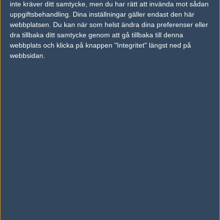
inte kräver ditt samtycke, men du har rätt att invända mot sådan
Previous results for
Benimobröderna
uppgiftsbehandling. Dina inställningar gäller endast den här
webbplatsen. Du kan när som helst ändra dina preferenser eller
vs.
Begrip
0-0
dra tillbaka ditt samtycke genom att gå tillbaka till denna
webbplats och klicka på knappen "Integritet" längst ned på
vs.
Valhalla Vikings
16-11
webbsidan.
vs.
Prima eSport
16-13
Previous results for
AliGon
vs.
Valhalla Vikings
10-16
vs.
Lilmix
16-11
vs.
Hellraisers
2-0
vs.
RoughTimes
16-0
Tipset
Du måste vara inloggad för att kunna satsa våra vackra bites på en
match. Har du inget konto?
Registrera dig
nu, snabbt och smärtfritt!