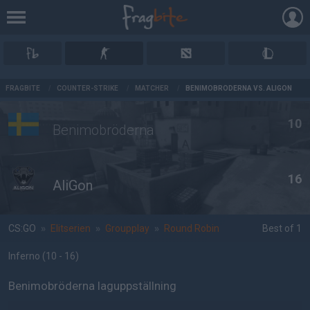
AD
FRAGBITE
/
COUNTER-STRIKE
/
MATCHER
/
BENIMOBRÖDERNA VS. ALIGON
10
Benimobröderna
16
AliGon
CS:GO
»
Elitserien
»
Groupplay
»
Round Robin
Best of 1
Inferno
(10 - 16
)
Benimobröderna laguppställning