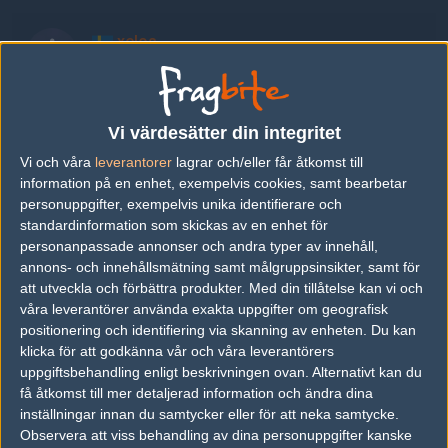
xelos
Jerry Råberg
KriLLe
Vi värdesätter din integritet
Kristian Ekroth
Vi och våra
leverantorer
lagrar och/eller får åtkomst till
information på en enhet, exempelvis cookies, samt bearbetar
personuppgifter, exempelvis unika identifierare och
elo
standardinformation som skickas av en enhet för
Fredrik Annerström
personanpassade annonser och andra typer av innehåll,
annons- och innehållsmätning samt målgruppsinsikter, samt för
att utveckla och förbättra produkter.
Med din tillåtelse kan vi och
hemzk9
våra leverantörer använda exakta uppgifter om geografisk
Jonas Rantamäki
positionering och identifiering via skanning av enheten. Du kan
klicka för att godkänna vår och våra leverantörers
uppgiftsbehandling enligt beskrivningen ovan. Alternativt kan du
kaktus
få åtkomst till mer detaljerad information och ändra dina
Sebastian Leijen
inställningar innan du samtycker eller för att neka samtycke.
Observera att viss behandling av dina personuppgifter kanske