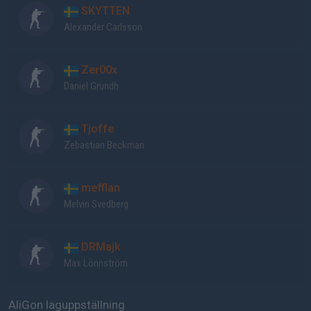
SKYTTEN
Alexander Carlsson
Zer00x
Daniel Grundh
Tjoffe
Zebastian Beckman
mefflan
Melvin Svedberg
DRMajk
Max Lönnström
AliGon laguppställning