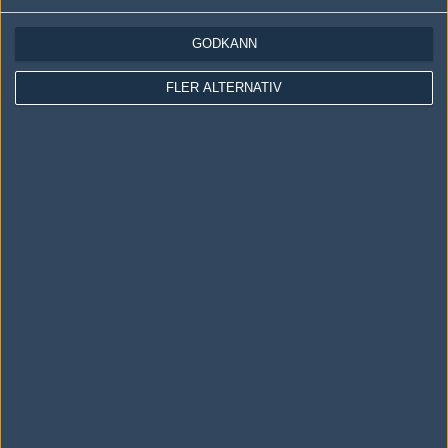
GODKÄNN
Följ oss i social media
FLER ALTERNATIV
Följ oss på Facebook
Följ oss på Twitter
Följ oss på Instagram
Följ oss på Twitch
Information
Annonsering
Copyright och Privacy Policy
Användaravtal
Kontakta
Om Fragbite