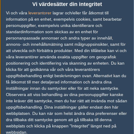
Sonic
Vi värdesätter din integritet
Aran Groesbeek
Vi och våra
leverantorer
lagrar och/eller får åtkomst till
information på en enhet, exempelvis cookies, samt bearbetar
personuppgifter, exempelvis unika identifierare och
Previous results for
FunPlus Phoenix
standardinformation som skickas av en enhet för
Inga tidigare resultat.
personanpassade annonser och andra typer av innehåll,
annons- och innehållsmätning samt målgruppsinsikter, samt för
Previous results for
Cloud9
att utveckla och förbättra produkter.
Med din tillåtelse kan vi och
våra leverantörer använda exakta uppgifter om geografisk
vs.
Ninjas in Pyjamas
0-2
positionering och identifiering via skanning av enheten. Du kan
klicka för att godkänna vår och våra leverantörers
vs.
Astralis
2-0
uppgiftsbehandling enligt beskrivningen ovan. Alternativt kan du
vs.
Renegades
2-0
få åtkomst till mer detaljerad information och ändra dina
inställningar innan du samtycker eller för att neka samtycke.
vs.
Virtus.pro
0-2
Observera att viss behandling av dina personuppgifter kanske
inte kräver ditt samtycke, men du har rätt att invända mot sådan
vs.
Renegades
10-16
uppgiftsbehandling. Dina inställningar gäller endast den här
webbplatsen. Du kan när som helst ändra dina preferenser eller
vs.
Astralis
16-3
dra tillbaka ditt samtycke genom att gå tillbaka till denna
webbplats och klicka på knappen "Integritet" längst ned på
Tipset
webbsidan.