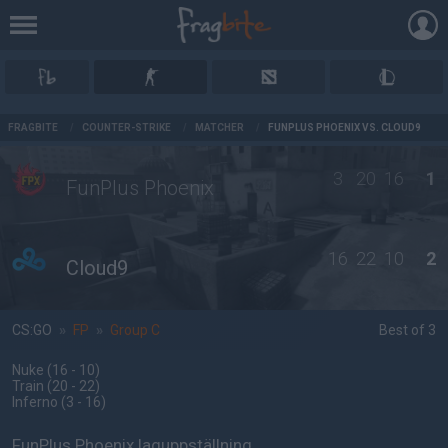
AD
FRAGBITE
/
COUNTER-STRIKE
/
MATCHER
/
FUNPLUS PHOENIX VS. CLOUD9
3
20
16
1
FunPlus Phoenix
16
22
10
2
Cloud9
CS:GO
»
FP
»
Group C
Best of 3
Nuke
(16 - 10
)
Train
(20 - 22
)
Inferno
(3 - 16
)
FunPlus Phoenix laguppställning