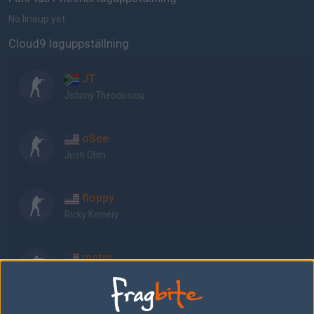
No lineup yet
Cloud9 laguppställning
JT
Johnny Theodosiou
oSee
Josh Ohm
floppy
Ricky Kemery
motm
Ian Hardy