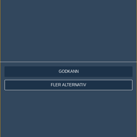
LOGGA IN
REGISTRERA DIG
Följ oss i social media
Följ oss på Facebook
Följ oss på Twitter
Följ oss på Instagram
GODKÄNN
Följ oss på Twitch
FLER ALTERNATIV
Information
Annonsering
Copyright och Privacy Policy
Användaravtal
Kontakta