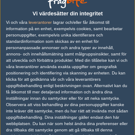
vs.
Ninjas in Pyjamas
8-16
Vi värdesätter din integritet
Vi och våra
leverantorer
lagrar och/eller får åtkomst till
vs.
Made in Brazil
15-15
information på en enhet, exempelvis cookies, samt bearbetar
vs.
Natus Vincere
15-15
personuppgifter, exempelvis unika identifierare och
standardinformation som skickas av en enhet för
vs.
Forze
4-16
personanpassade annonser och andra typer av innehåll,
annons- och innehållsmätning samt målgruppsinsikter, samt för
vs.
Renegades
0-2
att utveckla och förbättra produkter.
Med din tillåtelse kan vi och
vs.
Team Vitality
0-2
våra leverantörer använda exakta uppgifter om geografisk
positionering och identifiering via skanning av enheten. Du kan
Previous results for
Avangar
klicka för att godkänna vår och våra leverantörers
uppgiftsbehandling enligt beskrivningen ovan. Alternativt kan du
vs.
Made in Brazil
9-16
få åtkomst till mer detaljerad information och ändra dina
inställningar innan du samtycker eller för att neka samtycke.
vs.
Natus Vincere
12-16
Observera att viss behandling av dina personuppgifter kanske
inte kräver ditt samtycke, men du har rätt att invända mot sådan
vs.
Forze
16-14
uppgiftsbehandling. Dina inställningar gäller endast den här
webbplatsen. Du kan när som helst ändra dina preferenser eller
vs.
Ninjas in Pyjamas
16-12
dra tillbaka ditt samtycke genom att gå tillbaka till denna