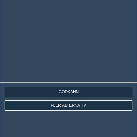
LOGGA IN
REGISTRERA DIG
Följ oss i social media
Följ oss på Facebook
Följ oss på Twitter
GODKÄNN
Följ oss på Instagram
FLER ALTERNATIV
Följ oss på Twitch
Information
Annonsering