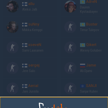
AdreN
allu
Dauren
Aleksi Jalli
Kystaubayev
suNny
Buster
Miikka Kemppi
Timur Tulepov
xseveN
Qikert
Sami Laasanen
Alexey Golubev
sergej
Jame
Jere Salo
Ali Djami
Aerial
SANJI
Jani Jussila
Sanjar Kuliev
Previous results for
ENCE Esports