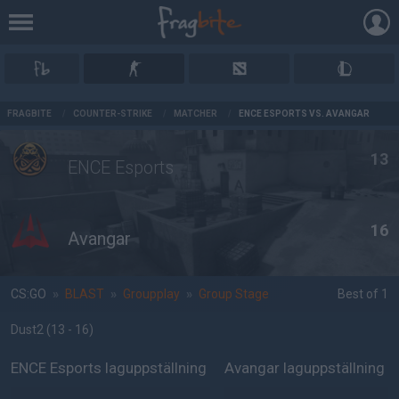
AD
FRAGBITE
/
COUNTER-STRIKE
/
MATCHER
/
ENCE ESPORTS VS. AVANGAR
13
ENCE Esports
16
Avangar
CS:GO
»
BLAST
»
Groupplay
»
Group Stage
Best of 1
Dust2
(13 - 16
)
ENCE Esports laguppställning
Avangar laguppställning