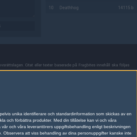
10
Deathhog
14115 b
AD
G
vsrättslagen. Citat eller texter baserade på Fragbites innehåll ska följas
nt och överensstämmer inte nödvändigtvis med Fragbites åsikter.
en kan du skicka iväg ett email till
vår support
.
tion så som t.ex. användarnamn. Cookies sparas även när man deltar i
pelvis unika identifierare och standardinformation som skickas av en
du stänga av cookies i din webbläsares inställningar eller välja att inte
la och förbättra produkter.
Med din tillåtelse kan vi och våra
ktronisk kommunikation som trädde i kraft 25 juli 2003.
a vår och våra leverantörers uppgiftsbehandling enligt beskrivningen
e.
Observera att viss behandling av dina personuppgifter kanske inte