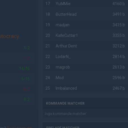
17
YuMMie
4160 b
18
ButterHead
3491 b
19
madjan
3415 b
stocracy
20
KalleCuttar1
3355 b
21
Arthur Dent
3212 b
1-2
22
LodarN_
2814 b
1-2
23
magrob
2613 b
14-16
24
Mod
2596 b
5-16
25
Imbalanced
2467 b
0-2
0-2
KOMMANDE MATCHER
Inga kommande matcher.