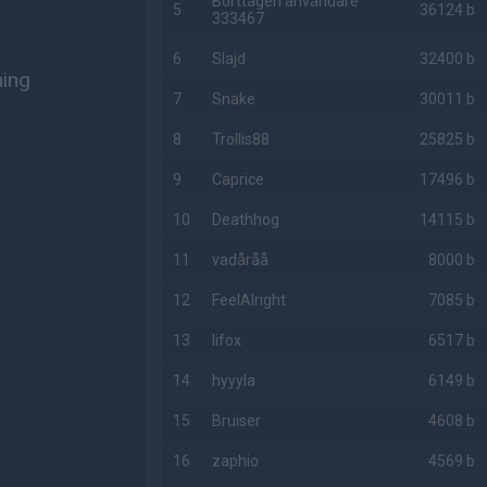
Borttagen användare
5
36124 b
333467
6
Slajd
32400 b
ning
7
Snake
30011 b
8
Trollis88
25825 b
9
Caprice
17496 b
10
Deathhog
14115 b
11
vadåråå
8000 b
12
FeelAlright
7085 b
13
lifox
6517 b
14
hyyyla
6149 b
15
Bruiser
4608 b
16
zaphio
4569 b