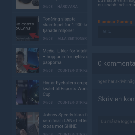
Du måste vara inlog
nu, snabbt och smär
04/08
HÅRDVARA
Tonåring släppte
Illuminar Gaming
skämtspel för 1 900 kr –
tjänade miljoner
50%
04/08
ALLA SEKTIONER
Media: jL klar för Vitality
AD
– hoppar in för nyblivna
papporna
0 kommenta
04/08
COUNTER-STRIKE
Ingen har skrivit n
Här är Eyeballers grupp i
kvalet till Esports World
Cup
Skriv en ko
04/08
COUNTER-STRIKE
Johnny Speeds klara för
semifinal i LAN:et efter
kross mot SHiNE
04/08
COUNTER-STRIKE