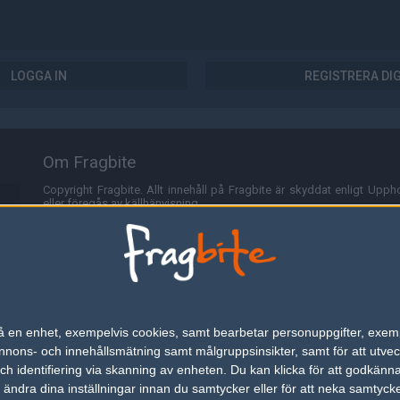
LOGGA IN
REGISTRERA DI
Om Fragbite
Copyright Fragbite. Allt innehåll på Fragbite är skyddat enligt Uppho
eller föregås av källhänvisning.
Alla åsikter uttryckta på Fragbite representerar varje enskild skribe
Programmering och design av
Fredric Bohlin
. För frågor rörande sajt
Cookies
Fragbite använder cookies för att spara användarspecifik informa
n på en enhet, exempelvis cookies, samt bearbetar personuppgifter, exem
omröstningar och för att föra statistik. För att slippa cookies kan 
ons- och innehållsmätning samt målgruppsinsikter, samt för att utveck
besöka Fragbite. Den här textraden finns här på grund av lagen om ele
h identifiering via skanning av enheten. Du kan klicka för att godkänn
h ändra dina inställningar innan du samtycker eller för att neka samtyck