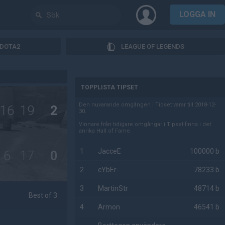
LOGGA IN
DOTA2
LEAGUE OF LEGENDS
AD
TOPPLISTA TIPSET
Den nuvarande omgången i Tipset varar till 2018-12-
16
19
2
30.
Vinnare från tidigare omgångar i Tipset finns i det
anrika Hall of Fame.
1
JacceE
100000 b
6
17
0
2
cYbEr-
78233 b
3
MartinStr
48714 b
Best of 3
4
Armon
46541 b