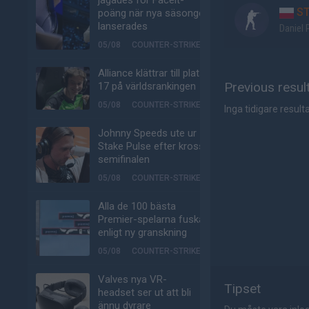
jagades för Faceit-
S
poäng när nya säsongen
lanserades
Daniel 
05/08
COUNTER-STRIKE
Alliance klättrar till plats
Previous resul
17 på världsrankingen
05/08
COUNTER-STRIKE
Inga tidigare resulta
Johnny Speeds ute ur
Stake Pulse efter kross i
semifinalen
05/08
COUNTER-STRIKE
Alla de 100 bästa
Premier-spelarna fuskar
enligt ny granskning
05/08
COUNTER-STRIKE
Valves nya VR-
Tipset
headset ser ut att bli
ännu dyrare