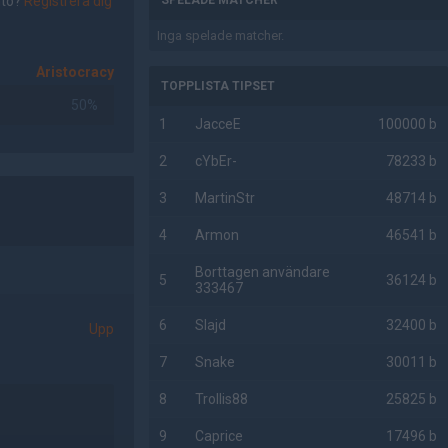
nto?
Registrera dig
SPELADE MATCHER
Inga spelade matcher.
Aristocracy
TOPPLISTA TIPSET
50%
1
JacceE
100000 b
2
cYbEr-
78233 b
3
MartinStr
48714 b
4
Armon
46541 b
Borttagen användare
5
36124 b
333467
6
Slajd
32400 b
Upp
7
Snake
30011 b
8
Trollis88
25825 b
9
Caprice
17496 b