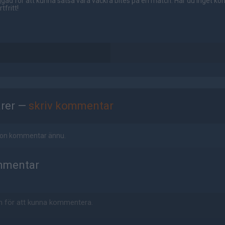
gad för att kunna satsa våra vackra bites på en match. Har du inget ko
tfritt!
rer —
skriv kommentar
ågon kommentar ännu.
mmentar