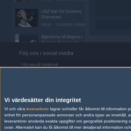
LNZ klar för höstens
Starseries
04/08
COUNTER-STRIKE
Biljetterna till Majorn i
Buenos Aires är ute
04/08
COUNTER-STRIKE
Följ oss i social media
Johnny Speeds vidare till
Följ oss på Facebook
slutspel – skickar hem
Metizport från Stake
Följ oss på Twitter
Pulse
Följ oss på Instagram
03/08
COUNTER-STRIKE
Följ oss på Twitch
Majorvinnaren lämnar
Vi värdesätter din integritet
äntligen VP – ute på fria
Information
Vi och våra
leverantorer
lagrar och/eller får åtkomst till informatio
marknaden
enhet för personanpassade annonser och andra typer av innehåll, ann
03/08
COUNTER-STRIKE
Annonsering
leverantörer använda exakta uppgifter om geografisk positionering oc
ovan. Alternativt kan du få åtkomst till mer detaljerad information oc
Johnny Speeds slår ut
Copyright och Privacy Policy