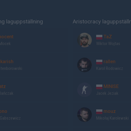
ng laguppställning
Aristocracy laguppställ
nocent
TaZ
 Mocek
Wiktor Wojtas
karish
rallen
Stenborowski
Karol Rodowicz
atz
MINISE
Jańczak
Jacek Jeziak
ono
mouz
 Gabszewicz
Mikołaj Karolewski