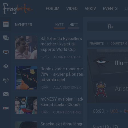
FORUM
VIDEO
ARKIV
EVENTS
L
NYHETER
NYTT
HETT
NYHETER
FORUM
Så följer du Eyeballers
AD
matcher i kvalet till
FRAGBITE
/
COUNTER-S
Esports World Cup
VIDEO
07:37
COUNTER-STRIKE
Illu
BEVAKAT
Roblox värde rasar med
70% – skyller på bristen
på virala spel
HÄNDELSER
Aris
IGÅR
ALLA SEKTIONER
MEDDELANDEN
m0NESY avslöjar: Hade
kunnat spela i Cloud9
LIVESÄNDNINGAR
CS:GO
»
UCC
»
Br
IGÅR
COUNTER-STRIKE
Snacka skit ännu längre
Nuke
(19 - 17
)