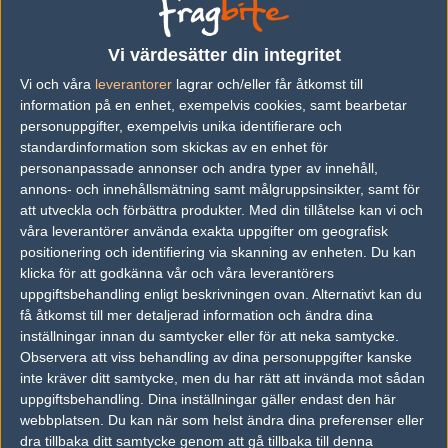
Previous results for
Pro100
Vi värdesätter din integritet
vs.
ex-3DMAX
2-1
Vi och våra
leverantorer
lagrar och/eller får åtkomst till
information på en enhet, exempelvis cookies, samt bearbetar
vs.
NoChance
0-2
personuppgifter, exempelvis unika identifierare och
vs.
Windigo Gaming
2-0
standardinformation som skickas av en enhet för
personanpassade annonser och andra typer av innehåll,
vs.
X6tence Galaxy
1-2
annons- och innehållsmätning samt målgruppsinsikter, samt för
att utveckla och förbättra produkter.
Med din tillåtelse kan vi och
vs.
Avangar
0-2
våra leverantörer använda exakta uppgifter om geografisk
vs.
Winstrike Team
2-0
positionering och identifiering via skanning av enheten. Du kan
klicka för att godkänna vår och våra leverantörers
uppgiftsbehandling enligt beskrivningen ovan. Alternativt kan du
Previous results for
Giants Gaming
få åtkomst till mer detaljerad information och ändra dina
inställningar innan du samtycker eller för att neka samtycke.
vs.
Akopalipsa
1-2
Observera att viss behandling av dina personuppgifter kanske
vs.
X6tence Galaxy
0-2
inte kräver ditt samtycke, men du har rätt att invända mot sådan
uppgiftsbehandling. Dina inställningar gäller endast den här
vs.
Unique Team
2-1
webbplatsen. Du kan när som helst ändra dina preferenser eller
dra tillbaka ditt samtycke genom att gå tillbaka till denna
vs.
AGO Esports
0-2