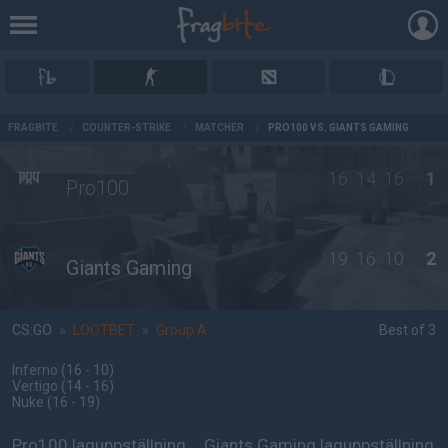
AD
FRAGBITE
/
COUNTER-STRIKE
/
MATCHER
/
PRO100 VS. GIANTS GAMING
16
14
16
1
Pro100
19
16
10
2
Giants Gaming
CS:GO
»
LOOTBET
»
Group A
Best of 3
Inferno
(16 - 10
)
Vertigo
(14 - 16
)
Nuke
(16 - 19
)
Pro100 laguppställning
Giants Gaming laguppställning