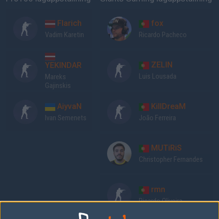
Flarich
fox
Vadim Karetin
Ricardo Pacheco
ZELIN
YEKINDAR
Luis Lousada
Mareks
Gajinskis
AiyvaN
KillDreaM
Ivan Semenets
João Ferreira
MUTiRiS
Christopher Fernandes
rmn
Ricardo Oliveira