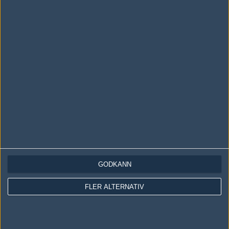
LOGGA IN
REGISTRERA DIG
Följ oss i social media
Följ oss på Facebook
Följ oss på Twitter
GODKÄNN
Följ oss på Instagram
FLER ALTERNATIV
Följ oss på Twitch
Information