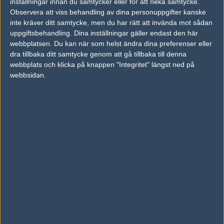
inställningar innan du samtycker eller för att neka samtycke.
Observera att viss behandling av dina personuppgifter kanske
Previous results for
Tyloo Female
inte kräver ditt samtycke, men du har rätt att invända mot sådan
uppgiftsbehandling. Dina inställningar gäller endast den här
vs.
Carnage Esports Famale
2-0
webbplatsen. Du kan när som helst ändra dina preferenser eller
dra tillbaka ditt samtycke genom att gå tillbaka till denna
vs.
RES Gaming
2-0
webbplats och klicka på knappen "Integritet" längst ned på
webbsidan.
vs.
Spirifex Female
0-2
vs.
UNITED IGNITED
2-0
vs.
Counter Logic Gaming Red
2-1
vs.
UNITED IGNITED
2-0
Previous results for
Pain Gaming Female
vs.
Counter Logic Gaming Red
2-0
vs.
Team Dignitas Female
2-0
vs.
Orgless Female
1-2