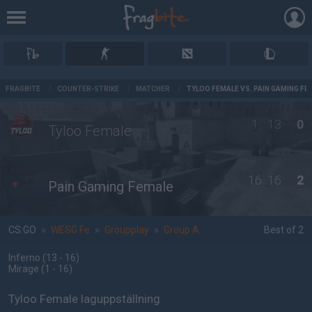
AD
FRAGBITE
/
COUNTER-STRIKE
/
MATCHER
/
TYLOO FEMALE VS. PAIN GAMING FE
1
13
0
Tyloo Female
16
16
2
Pain Gaming Female
CS:GO
»
WESG Fe
»
Groupplay
»
Group A
Best of 2
Inferno
(13 - 16
)
Mirage
(1 - 16
)
Tyloo Female laguppställning