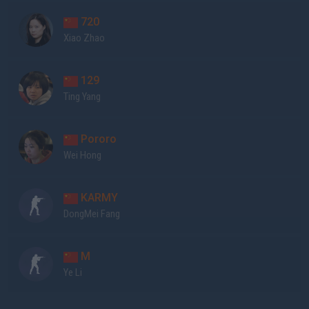
720
Xiao Zhao
129
Ting Yang
Pororo
Wei Hong
KARMY
DongMei Fang
M
Ye Li