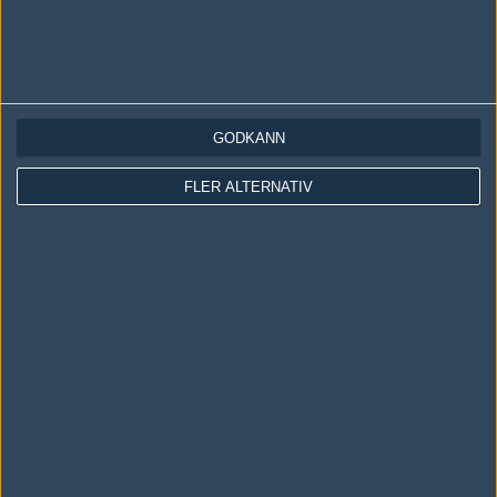
LOGGA IN
REGISTRERA DIG
GODKÄNN
FLER ALTERNATIV
Följ oss i social media
Följ oss på Facebook
Följ oss på Twitter
Följ oss på Instagram
Följ oss på Twitch
Information
Annonsering
Copyright och Privacy Policy