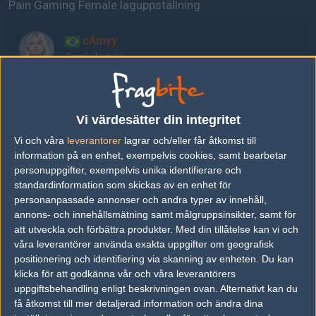
Pain Gaming Female laguppställning
cAmyy
Camila Natale
pan
Pamella Shibuya
Vi värdesätter din integritet
Vi och våra
leverantorer
lagrar och/eller får åtkomst till
information på en enhet, exempelvis cookies, samt bearbetar
GaBi
personuppgifter, exempelvis unika identifierare och
Gabriela Maldonado
standardinformation som skickas av en enhet för
personanpassade annonser och andra typer av innehåll,
annons- och innehållsmätning samt målgruppsinsikter, samt för
showliana
att utveckla och förbättra produkter.
Med din tillåtelse kan vi och
Juliana Maransaldi
våra leverantörer använda exakta uppgifter om geografisk
positionering och identifiering via skanning av enheten. Du kan
klicka för att godkänna vår och våra leverantörers
bizinha
uppgiftsbehandling enligt beskrivningen ovan. Alternativt kan du
Bruna Marvila
få åtkomst till mer detaljerad information och ändra dina