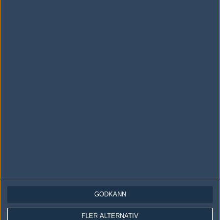
Ingen har skrivit någon kommentar ännu.
Skriv en kommentar
Upp
LOGGA IN
REGISTRERA DIG
Följ oss i social media
GODKÄNN
Följ oss på Facebook
Följ oss på Twitter
FLER ALTERNATIV