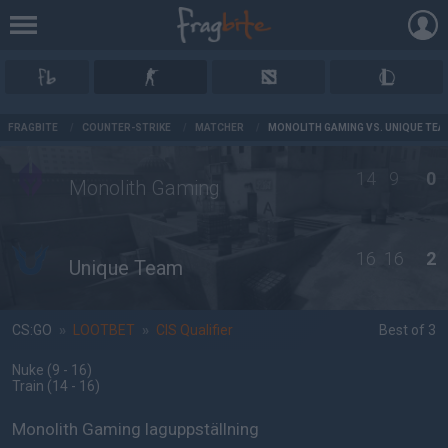
AD
FRAGBITE
/
COUNTER-STRIKE
/
MATCHER
/
MONOLITH GAMING VS. UNIQUE TEA
14
9
0
Monolith Gaming
16
16
2
Unique Team
CS:GO
»
LOOTBET
»
CIS Qualifier
Best of 3
Nuke
(9 - 16
)
Train
(14 - 16
)
Monolith Gaming laguppställning