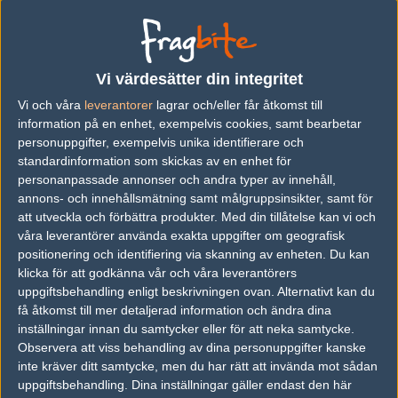
Unique Team laguppställning
fenya
Evgeny Mitsik
Vi värdesätter din integritet
Vi och våra
leverantorer
lagrar och/eller får åtkomst till
information på en enhet, exempelvis cookies, samt bearbetar
FANAT ROCKA
personuppgifter, exempelvis unika identifierare och
Vasiliy Trusov
standardinformation som skickas av en enhet för
personanpassade annonser och andra typer av innehåll,
annons- och innehållsmätning samt målgruppsinsikter, samt för
uNdo
att utveckla och förbättra produkter.
Med din tillåtelse kan vi och
Alexander Kiziukevich
våra leverantörer använda exakta uppgifter om geografisk
positionering och identifiering via skanning av enheten. Du kan
klicka för att godkänna vår och våra leverantörers
PASHANOJ
uppgiftsbehandling enligt beskrivningen ovan. Alternativt kan du
Pavel Legostaev
få åtkomst till mer detaljerad information och ändra dina
inställningar innan du samtycker eller för att neka samtycke.
Observera att viss behandling av dina personuppgifter kanske
R0B3N
inte kräver ditt samtycke, men du har rätt att invända mot sådan
Roberts Čigauskis
uppgiftsbehandling. Dina inställningar gäller endast den här