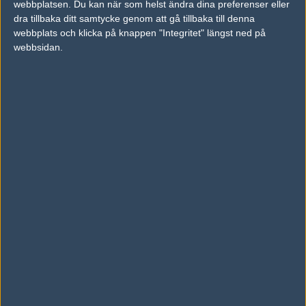
webbplatsen. Du kan när som helst ändra dina preferenser eller
dra tillbaka ditt samtycke genom att gå tillbaka till denna
Previous results for
Monolith Gaming
webbplats och klicka på knappen "Integritet" längst ned på
webbsidan.
Inga tidigare resultat.
Previous results for
Unique Team
vs.
Nemiga Gaming
2-1
vs.
NOTBAD
2-0
Tipset
Du måste vara inloggad för att kunna satsa våra vackra bites på en
match. Har du inget konto?
Registrera dig
nu, snabbt och smärtfritt!
Monolith Gaming
Unique Team
42%
58%
AD
0 kommentarer —
skriv kommentar