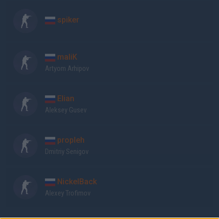
spiker
maliK
Artyom Arhipov
Elian
Aleksey Gusev
propleh
Dmitriy Senigov
NickelBack
Alexey Trofimov