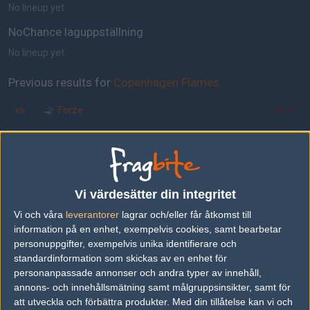
No lineup yet
NoChance laguppställning
No lineup yet
Previous results for
Copenhagen Flames
vs.
Forze
16-6
Previous results for
NoChance
Inga tidigare resultat.
Tipset
Vi värdesätter din integritet
Du måste vara inloggad för att kunna satsa våra vackra bites på en
Vi och våra
leverantorer
lagrar och/eller får åtkomst till
match. Har du inget konto?
Registrera dig
nu, snabbt och smärtfritt!
information på en enhet, exempelvis cookies, samt bearbetar
personuppgifter, exempelvis unika identifierare och
Copenhagen Flames
NoChance
standardinformation som skickas av en enhet för
personanpassade annonser och andra typer av innehåll,
42%
58%
annons- och innehållsmätning samt målgruppsinsikter, samt för
att utveckla och förbättra produkter.
Med din tillåtelse kan vi och