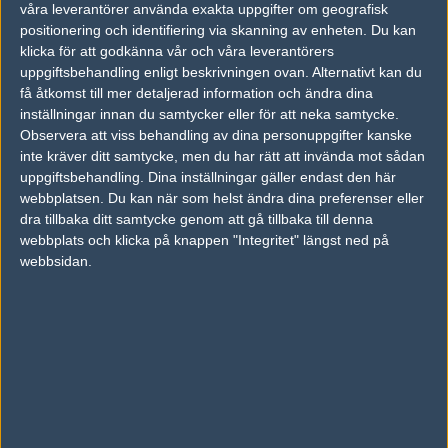
AD
våra leverantörer använda exakta uppgifter om geografisk
0 kommentarer —
skriv kommentar
positionering och identifiering via skanning av enheten. Du kan
klicka för att godkänna vår och våra leverantörers
uppgiftsbehandling enligt beskrivningen ovan. Alternativt kan du
Ingen har skrivit någon kommentar ännu.
få åtkomst till mer detaljerad information och ändra dina
inställningar innan du samtycker eller för att neka samtycke.
Skriv en kommentar
Upp
Observera att viss behandling av dina personuppgifter kanske
inte kräver ditt samtycke, men du har rätt att invända mot sådan
uppgiftsbehandling. Dina inställningar gäller endast den här
webbplatsen. Du kan när som helst ändra dina preferenser eller
dra tillbaka ditt samtycke genom att gå tillbaka till denna
webbplats och klicka på knappen "Integritet" längst ned på
webbsidan.
LOGGA IN
REGISTRERA DIG
Följ oss i social media
Följ oss på Facebook