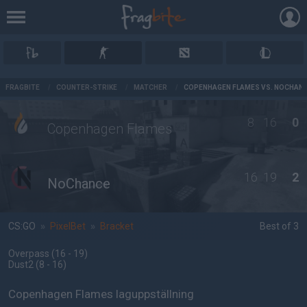
AD
FRAGBITE
/
COUNTER-STRIKE
/
MATCHER
/
COPENHAGEN FLAMES VS. NOCHAN
8
16
0
Copenhagen Flames
16
19
2
NoChance
CS:GO
»
PixelBet
»
Bracket
Best of 3
Overpass
(16 - 19
)
Dust2
(8 - 16
)
Copenhagen Flames laguppställning